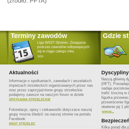
(źródło: PFTA)
Terminy zawodów
Gdzie s
Liga WSST Strzelec. Zmagania
podczas zawodów odbywajacych
się w ciągu całego roku.
Aktualności
Dyscypliny
Naszą główną dys
Informacje o spotkaniach, zawodach i wszelakich
(HFT). Posiadaj
imprezach strzeleckich organizowanych przez nas
nadaje pociskowi
oraz przez zaprzyjaźnione grupy strzeleckie
trafić śruciną w 
podajemy zawsze na naszym forum w dziele
figurka przewrac
SPOTKANIA STRZELECKIE
przewrócenie figu
obalenie jej 1 pk
Fotorelacje, opisy i ciekawostki dotyczace naszej
więcej...
grupy mozna śledzić na naszej stronie na portalu
Facebook.
Bezpiecze
WSST STRZELEC
Kilka porad dla 