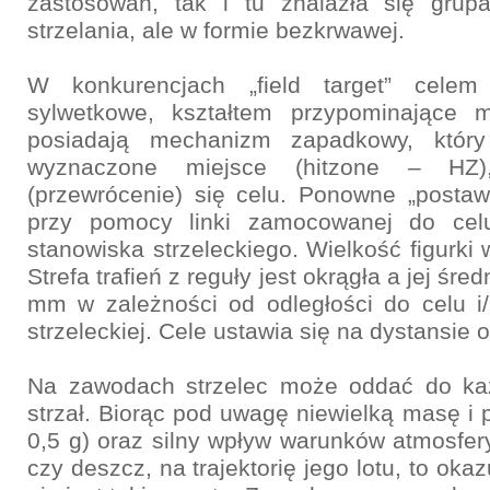
zastosowań, tak i tu znalazła się grup
strzelania, ale w formie bezkrwawej.
W konkurencjach „field target” cele
sylwetkowe, kształtem przypominające m
posiadają mechanizm zapadkowy, który
wyznaczone miejsce (hitzone – HZ)
(przewrócenie) się celu. Ponowne „postaw
przy pomocy linki zamocowanej do cel
stanowiska strzeleckiego. Wielkość figurki
Strefa trafień z reguły jest okrągła a jej śr
mm w zależności od odległości do celu i/
strzeleckiej. Cele ustawia się na dystansie 
Na zawodach strzelec może oddać do każ
strzał. Biorąc pod uwagę niewielką masę i 
0,5 g) oraz silny wpływ warunków atmosfery
czy deszcz, na trajektorię jego lotu, to okazu