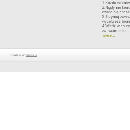
1.Każda wiatrów
2.Nigdy nie kieru
czego nie chces
3.Trzymaj zawsz
wycelujesz broni
4.Wiedz w co cel
za twoim celem.
więcej...
Realizacja:
Grossus