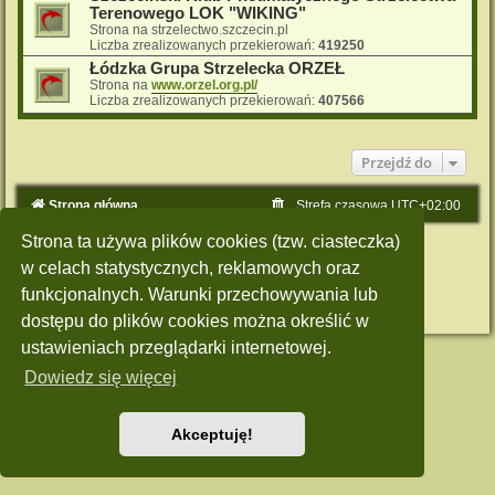
Terenowego LOK "WIKING"
Strona na strzelectwo.szczecin.pl
Liczba zrealizowanych przekierowań:
419250
Łódzka Grupa Strzelecka ORZEŁ
Strona na
www.orzel.org.pl/
Liczba zrealizowanych przekierowań:
407566
Przejdź do
Strona główna
Strefa czasowa
UTC+02:00
Strona ta używa plików cookies (tzw. ciasteczka)
Technologię dostarcza
phpBB
® Forum Software © phpBB Limited
Polski pakiet językowy dostarcza
phpBB.pl
w celach statystycznych, reklamowych oraz
Style: Green-Style by Joyce&Luna
phpBB-Style-Design
funkcjonalnych. Warunki przechowywania lub
Zasady ochrony danych osobowych
|
Regulamin
dostępu do plików cookies można określić w
ustawieniach przeglądarki internetowej.
Dowiedz się więcej
Akceptuję!