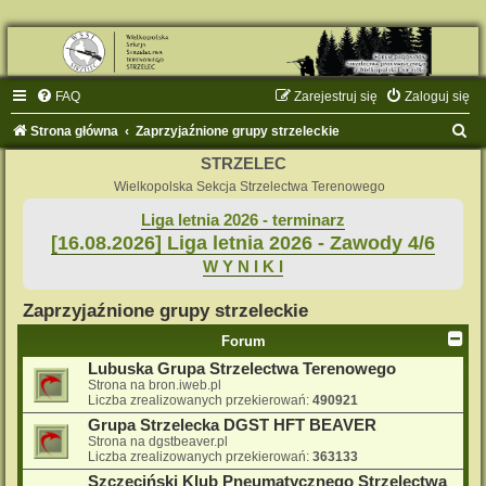
FAQ
Zarejestruj się
Zaloguj się
S
Strona główna
Zaprzyjaźnione grupy strzeleckie
z
STRZELEC
u
Wielkopolska Sekcja Strzelectwa Terenowego
k
Liga letnia 2026 - terminarz
[16.08.2026] Liga letnia 2026 - Zawody 4/6
a
W Y N I K I
j
Zaprzyjaźnione grupy strzeleckie
Forum
Lubuska Grupa Strzelectwa Terenowego
Strona na bron.iweb.pl
Liczba zrealizowanych przekierowań:
490921
Grupa Strzelecka DGST HFT BEAVER
Strona na dgstbeaver.pl
Liczba zrealizowanych przekierowań:
363133
Szczeciński Klub Pneumatycznego Strzelectwa