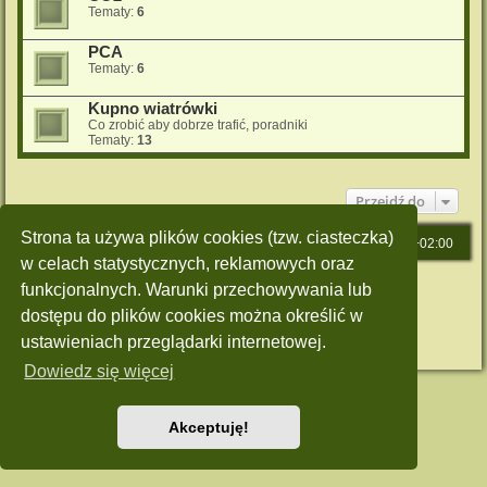
Tematy:
6
PCA
Tematy:
6
Kupno wiatrówki
Co zrobić aby dobrze trafić, poradniki
Tematy:
13
Przejdź do
Strona ta używa plików cookies (tzw. ciasteczka)
Strona główna
Strefa czasowa
UTC+02:00
w celach statystycznych, reklamowych oraz
Technologię dostarcza
phpBB
® Forum Software © phpBB Limited
funkcjonalnych. Warunki przechowywania lub
Polski pakiet językowy dostarcza
phpBB.pl
dostępu do plików cookies można określić w
Style: Green-Style by Joyce&Luna
phpBB-Style-Design
Zasady ochrony danych osobowych
|
Regulamin
ustawieniach przeglądarki internetowej.
Dowiedz się więcej
Akceptuję!