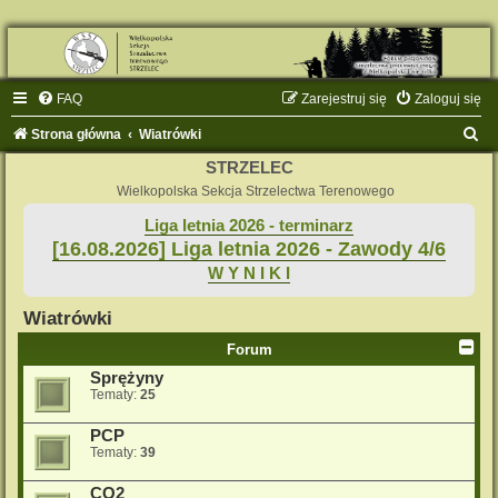
FAQ
Zarejestruj się
Zaloguj się
S
Strona główna
Wiatrówki
z
STRZELEC
u
Wielkopolska Sekcja Strzelectwa Terenowego
k
Liga letnia 2026 - terminarz
[16.08.2026] Liga letnia 2026 - Zawody 4/6
a
W Y N I K I
j
Wiatrówki
Forum
Sprężyny
Tematy:
25
PCP
Tematy:
39
CO2