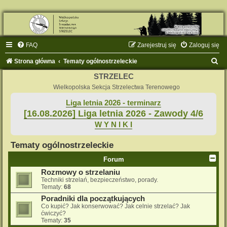
FAQ
Zarejestruj się
Zaloguj się
S
Strona główna
Tematy ogólnostrzeleckie
z
STRZELEC
u
Wielkopolska Sekcja Strzelectwa Terenowego
k
Liga letnia 2026 - terminarz
[16.08.2026] Liga letnia 2026 - Zawody 4/6
a
W Y N I K I
j
Tematy ogólnostrzeleckie
Forum
Rozmowy o strzelaniu
Techniki strzelań, bezpieczeństwo, porady.
Tematy:
68
Poradniki dla początkujących
Co kupić? Jak konserwować? Jak celnie strzelać? Jak
ćwiczyć?
Tematy:
35