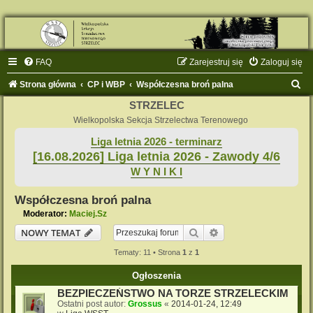
FAQ
Zarejestruj się
Zaloguj się
S
Strona główna
CP i WBP
Współczesna broń palna
z
STRZELEC
u
Wielkopolska Sekcja Strzelectwa Terenowego
k
Liga letnia 2026 - terminarz
[16.08.2026] Liga letnia 2026 - Zawody 4/6
a
W Y N I K I
j
Współczesna broń palna
Moderator:
Maciej.Sz
Szukaj
Wyszukiwanie zaaw
NOWY TEMAT
Tematy: 11 • Strona
1
z
1
Ogłoszenia
BEZPIECZEŃSTWO NA TORZE STRZELECKIM
Ostatni post autor:
Grossus
«
2014-01-24, 12:49