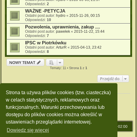
Odpowiedzi:
2
WAŻNE -PETYCJA
Ostatni post autor:
hydro
«
2015-11-26, 00:15
Odpowiedzi:
10
Pozwolenia, uprawnienia, zakup ....
Ostatni post autor:
pawełek
«
2015-11-22, 15:44
Odpowiedzi:
7
IPSC w Piotrkówku
Ostatni post autor:
ArturR
«
2015-04-13, 23:42
Odpowiedzi:
8
NOWY TEMAT
Tematy: 11 • Strona
1
z
1
Przejdź do
Twoje uprawnienia na tym forum
Strona ta używa plików cookies (tzw. ciasteczka)
Nie możesz
tworzyć nowych tematów
w celach statystycznych, reklamowych oraz
Nie możesz
odpowiadać w tematach
funkcjonalnych. Warunki przechowywania lub
Nie możesz
zmieniać swoich postów
Nie możesz
usuwać swoich postów
dostępu do plików cookies można określić w
Nie możesz
dodawać załączników
ustawieniach przeglądarki internetowej.
Strona główna
Strefa czasowa
UTC+02:00
Dowiedz się więcej
Technologię dostarcza
phpBB
® Forum Software © phpBB Limited