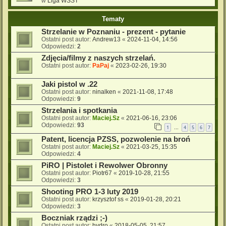
w
Liga WSST
Tematy
Strzelanie w Poznaniu - prezent - pytanie
Ostatni post autor:
Andrew13
«
2024-11-04, 14:56
Odpowiedzi:
2
Zdjęcia/filmy z naszych strzelań.
Ostatni post autor:
PaPaj
«
2023-02-26, 19:30
Jaki pistol w .22
Ostatni post autor:
ninalken
«
2021-11-08, 17:48
Odpowiedzi:
9
Strzelania i spotkania
Ostatni post autor:
Maciej.Sz
«
2021-06-16, 23:06
Odpowiedzi:
93
1
4
5
6
7
…
Patent, licencja PZSS, pozwolenie na broń
Ostatni post autor:
Maciej.Sz
«
2021-03-25, 15:35
Odpowiedzi:
4
PiRO | Pistolet i Rewolwer Obronny
Ostatni post autor:
Piotr67
«
2019-10-28, 21:55
Odpowiedzi:
3
Shooting PRO 1-3 luty 2019
Ostatni post autor:
krzysztof ss
«
2019-01-28, 20:21
Odpowiedzi:
3
Boczniak rządzi ;-)
Ostatni post autor:
hydro
«
2018-05-05, 21:57