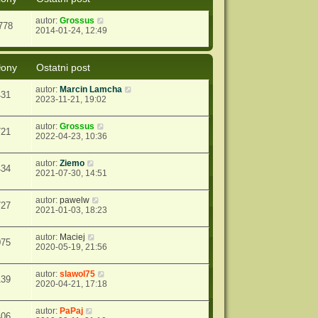
autor:
Grossus
778
2014-01-24, 12:49
łony
Ostatni post
autor:
Marcin Lamcha
431
2023-11-21, 19:02
autor:
Grossus
721
2022-04-23, 10:36
autor:
Ziemo
434
2021-07-30, 14:51
autor:
pawelw
727
2021-01-03, 18:23
autor:
Maciej
075
2020-05-19, 21:56
autor:
slawol75
139
2020-04-21, 17:18
autor:
PaPaj
406