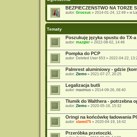
BEZPIECZEŃSTWO NA TORZE 
autor:
Grossus
»
2014-01-24, 12:49
» w
L
Tematy
Poszukuję języka spustu do TX-a
autor:
mazgier
»
2022-08-02, 14:46
Pompka do PCP
autor:
Deleted User 653
»
2022-04-22, 13:
Palmrest aluminiowy - gdzie (ko
autor:
Ziemo
»
2021-07-27, 20:25
Legalizacja butli
autor:
maximus
»
2014-09-26, 08:40
Tłumik do Walthera - potrzebna op
autor:
Ziemo
»
2020-05-16, 15:32
Oringi na końcówkę ładowania 
autor:
slawol75
»
2020-04-19, 16:42
Przeróbka przetoczki.