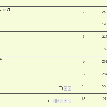
ni (?)
7
28
1
19
3
21
1
18
ów
5
26
6
28
15
56
1
2
63
191
1
2
3
4
5