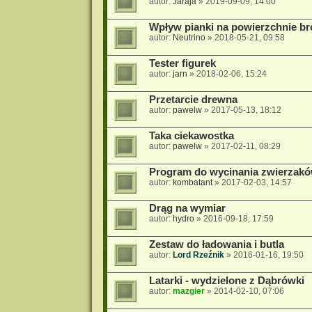
autor:
Jaraja
»
2019-09-09, 14:00
Wpływ pianki na powierzchnie bro
autor:
Neutrino
»
2018-05-21, 09:58
Tester figurek
autor:
jarn
»
2018-02-06, 15:24
Przetarcie drewna
autor:
pawelw
»
2017-05-13, 18:12
Taka ciekawostka
autor:
pawelw
»
2017-02-11, 08:29
Program do wycinania zwierzak
autor:
kombatant
»
2017-02-03, 14:57
Drąg na wymiar
autor:
hydro
»
2016-09-18, 17:59
Zestaw do ładowania i butla
autor:
Lord Rzeźnik
»
2016-01-16, 19:50
Latarki - wydzielone z Dąbrówki
autor:
mazgier
»
2014-02-10, 07:06