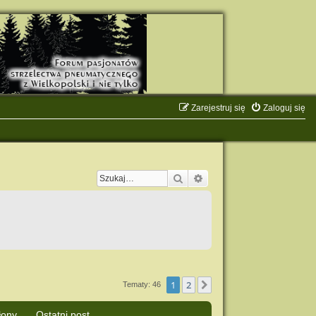
Zarejestruj się
Zaloguj się
Szukaj
Wyszukiwanie zaawanso
1
2
Następna
Tematy: 46
łony
Ostatni post