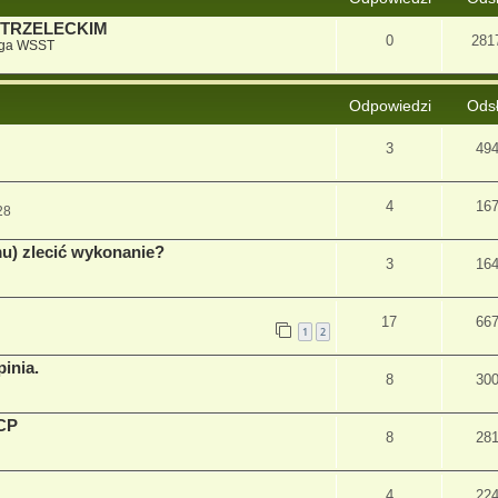
STRZELECKIM
0
281
iga WSST
Odpowiedzi
Ods
3
49
4
16
28
mu) zlecić wykonanie?
3
16
17
66
1
2
inia.
8
30
PCP
8
28
4
22