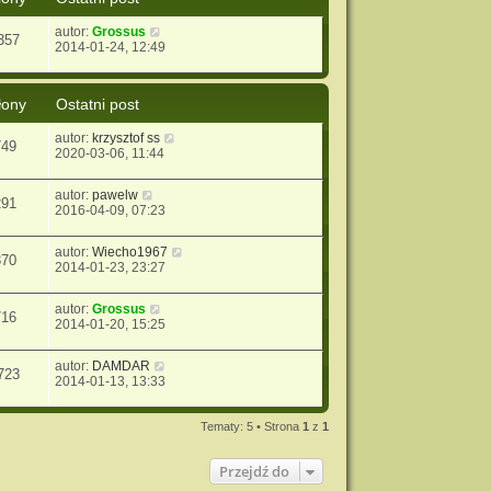
autor:
Grossus
357
2014-01-24, 12:49
łony
Ostatni post
autor:
krzysztof ss
749
2020-03-06, 11:44
autor:
pawelw
291
2016-04-09, 07:23
autor:
Wiecho1967
370
2014-01-23, 23:27
autor:
Grossus
716
2014-01-20, 15:25
autor:
DAMDAR
723
2014-01-13, 13:33
Tematy: 5 • Strona
1
z
1
Przejdź do