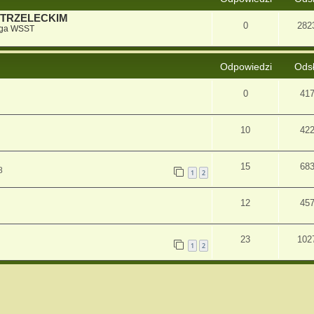
STRZELECKIM
0
282
iga WSST
Odpowiedzi
Ods
0
41
10
42
15
68
8
1
2
12
45
23
102
1
2