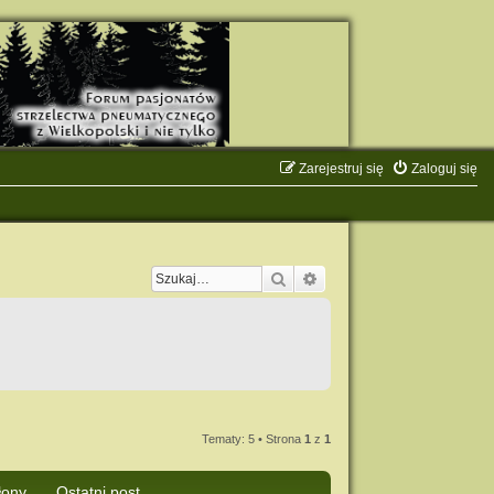
Zarejestruj się
Zaloguj się
Szukaj
Wyszukiwanie zaawanso
Tematy: 5 • Strona
1
z
1
łony
Ostatni post