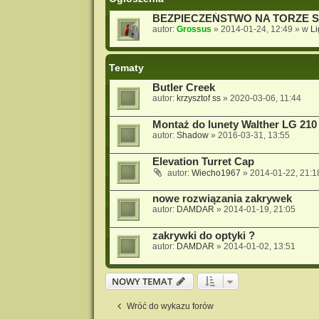
BEZPIECZEŃSTWO NA TORZE 
autor:
Grossus
»
2014-01-24, 12:49
» w
L
Tematy
Butler Creek
autor:
krzysztof ss
»
2020-03-06, 11:44
Montaż do lunety Walther LG 210
autor:
Shadow
»
2016-03-31, 13:55
Elevation Turret Cap
autor:
Wiecho1967
»
2014-01-22, 21:1
nowe rozwiązania zakrywek
autor:
DAMDAR
»
2014-01-19, 21:05
zakrywki do optyki ?
autor:
DAMDAR
»
2014-01-02, 13:51
NOWY TEMAT
Wróć do wykazu forów