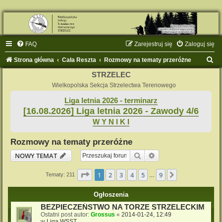
FAQ
Zarejestruj się
Zaloguj się
S
Strona główna
Cała Reszta
Rozmowy na tematy przeróżne
z
STRZELEC
u
Wielkopolska Sekcja Strzelectwa Terenowego
k
Liga letnia 2026 - terminarz
[16.08.2026] Liga letnia 2026 - Zawody 4/6
a
W Y N I K I
j
Rozmowy na tematy przeróżne
Szukaj
Wyszukiwanie zaaw
NOWY TEMAT
Strona
1
z
9
1
2
3
4
5
9
Następna
Tematy: 211
…
Ogłoszenia
BEZPIECZEŃSTWO NA TORZE STRZELECKIM
Ostatni post autor:
Grossus
«
2014-01-24, 12:49
w
Liga WSST