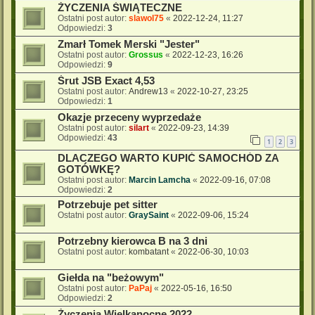
ŻYCZENIA ŚWIĄTECZNE
Ostatni post autor:
slawol75
«
2022-12-24, 11:27
Odpowiedzi:
3
Zmarł Tomek Merski "Jester"
Ostatni post autor:
Grossus
«
2022-12-23, 16:26
Odpowiedzi:
9
Śrut JSB Exact 4,53
Ostatni post autor:
Andrew13
«
2022-10-27, 23:25
Odpowiedzi:
1
Okazje przeceny wyprzedaże
Ostatni post autor:
silart
«
2022-09-23, 14:39
Odpowiedzi:
43
1
2
3
DLACZEGO WARTO KUPIĆ SAMOCHÓD ZA
GOTÓWKĘ?
Ostatni post autor:
Marcin Lamcha
«
2022-09-16, 07:08
Odpowiedzi:
2
Potrzebuje pet sitter
Ostatni post autor:
GraySaint
«
2022-09-06, 15:24
Potrzebny kierowca B na 3 dni
Ostatni post autor:
kombatant
«
2022-06-30, 10:03
Giełda na "beżowym"
Ostatni post autor:
PaPaj
«
2022-05-16, 16:50
Odpowiedzi:
2
Życzenia Wielkanocne 2022