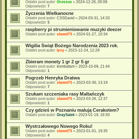
Ostatni post autor:
Grossus
«
2024-12-26, 00:08
Odpowiedzi:
7
Życzenia Wielkanocne
Ostatni post autor:
CSSDavid
«
2024-03-31, 14:33
Odpowiedzi:
5
raspberry pi strumieniowanie muzyki deezer
Ostatni post autor:
slawol75
«
2024-01-27, 10:34
Wigilia Świąt Bożego Narodzenia 2023 rok.
Ostatni post autor:
lysy
«
2023-12-24, 12:29
Zbieram monety 1 gr 2 gr 5 gr
Ostatni post autor:
kombatant
«
2023-10-09, 21:44
Odpowiedzi:
1
Pogrzeb Henryka Dratwa
Ostatni post autor:
slawol75
«
2023-03-30, 13:19
Odpowiedzi:
7
Szukam szczeniaka rasy Maltańczyk
Ostatni post autor:
slawol75
«
2023-03-26, 12:37
Odpowiedzi:
1
Czy gdzieś w Poznaniu malują Cerakotem?
Ostatni post autor:
GraySaint
«
2023-01-19, 16:50
Wystrzałowego Nowego Roku!
Ostatni post autor:
slawol75
«
2023-01-01, 19:35
Odpowiedzi:
4