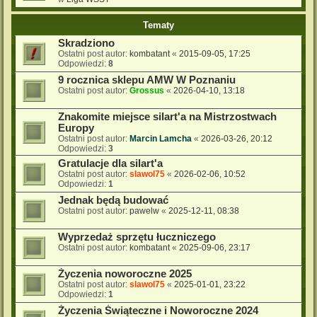
Tematy
Skradziono
Ostatni post autor:
kombatant
«
2015-09-05, 17:25
Odpowiedzi:
8
9 rocznica sklepu AMW W Poznaniu
Ostatni post autor:
Grossus
«
2026-04-10, 13:18
Znakomite miejsce silart'a na Mistrzostwach
Europy
Ostatni post autor:
Marcin Lamcha
«
2026-03-26, 20:12
Odpowiedzi:
3
Gratulacje dla silart'a
Ostatni post autor:
slawol75
«
2026-02-06, 10:52
Odpowiedzi:
1
Jednak będą budować
Ostatni post autor:
pawelw
«
2025-12-11, 08:38
Wyprzedaż sprzętu łuczniczego
Ostatni post autor:
kombatant
«
2025-09-06, 23:17
Życzenia noworoczne 2025
Ostatni post autor:
slawol75
«
2025-01-01, 23:22
Odpowiedzi:
1
Życzenia Świąteczne i Noworoczne 2024