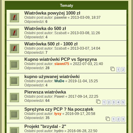
Tematy
Wiatrówka powyżej 1000 zł
Ostatni post autor:
pawelw
«
2013-03-09, 18:37
Odpowiedzi:
6
Wiatrówka do 500 zł
Ostatni post autor:
Szabatt
«
2013-03-08, 11:26
Odpowiedzi:
4
Wiatrówka 500 zł - 1000 zł
Ostatni post autor:
Szabatt
«
2013-03-07, 14:04
Odpowiedzi:
7
Kupno wiatrówki PCP vs Spręzyna
Ostatni post autor:
slawol75
«
2022-07-03, 21:40
Odpowiedzi:
28
1
2
kupno używanej wiatrówki
Ostatni post autor:
WuDe
«
2019-11-04, 15:25
Odpowiedzi:
4
Pierwsza wiatrówka
Ostatni post autor:
Pawel
«
2017-09-14, 22:25
Odpowiedzi:
64
1
2
3
4
5
Sprężyna czy PCP ? Na początek
Ostatni post autor:
łysy
«
2016-09-17, 20:58
Odpowiedzi:
35
1
2
3
Projekt "brzydal - 2"
Ostatni post autor:
hydro
«
2016-06-28, 22:50