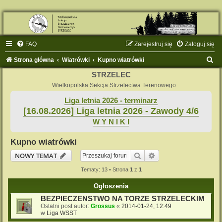
FAQ
Zarejestruj się
Zaloguj się
S
Strona główna
Wiatrówki
Kupno wiatrówki
z
STRZELEC
u
Wielkopolska Sekcja Strzelectwa Terenowego
k
Liga letnia 2026 - terminarz
[16.08.2026] Liga letnia 2026 - Zawody 4/6
a
W Y N I K I
j
Kupno wiatrówki
Szukaj
Wyszukiwanie zaaw
NOWY TEMAT
Tematy: 13 • Strona
1
z
1
Ogłoszenia
BEZPIECZEŃSTWO NA TORZE STRZELECKIM
Ostatni post autor:
Grossus
«
2014-01-24, 12:49
w
Liga WSST