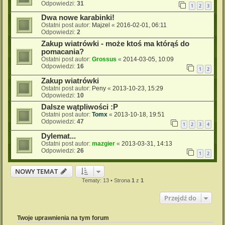
Odpowiedzi:
31
1
2
3
Dwa nowe karabinki!
Ostatni post autor:
Majzel
«
2016-02-01, 06:11
Odpowiedzi:
2
Zakup wiatrówki - może ktoś ma którąś do
pomacania?
Ostatni post autor:
Grossus
«
2014-03-05, 10:09
Odpowiedzi:
16
1
2
Zakup wiatrówki
Ostatni post autor:
Peny
«
2013-10-23, 15:29
Odpowiedzi:
10
Dalsze wątpliwości :P
Ostatni post autor:
Tomx
«
2013-10-18, 19:51
Odpowiedzi:
47
1
2
3
4
Dylemat...
Ostatni post autor:
mazgier
«
2013-03-31, 14:13
Odpowiedzi:
26
1
2
NOWY TEMAT
Tematy: 13 • Strona
1
z
1
Przejdź do
Twoje uprawnienia na tym forum