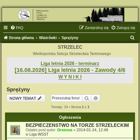
FAQ
Zarejestruj się
Zaloguj się
S
Strona główna
Wiatrówki
Sprężyny
z
STRZELEC
u
Wielkopolska Sekcja Strzelectwa Terenowego
k
Liga letnia 2026 - terminarz
[16.08.2026] Liga letnia 2026 - Zawody 4/6
a
W Y N I K I
j
Sprężyny
Szukaj
Wyszukiwanie zaaw
NOWY TEMAT
Tematy: 24 • Strona
1
z
1
Ogłoszenia
BEZPIECZEŃSTWO NA TORZE STRZELECKIM
Ostatni post autor:
Grossus
«
2014-01-24, 12:49
w
Liga WSST