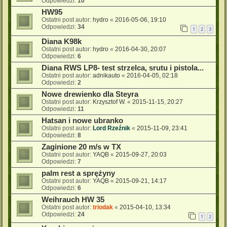
Odpowiedzi:
10
HW95
Ostatni post autor:
hydro
«
2016-05-06, 19:10
Odpowiedzi:
34
1
2
3
Diana K98k
Ostatni post autor:
hydro
«
2016-04-30, 20:07
Odpowiedzi:
6
Diana RWS LP8- test strzelca, srutu i pistola...
Ostatni post autor:
adnikauto
«
2016-04-05, 02:18
Odpowiedzi:
2
Nowe drewienko dla Steyra
Ostatni post autor:
Krzysztof W.
«
2015-11-15, 20:27
Odpowiedzi:
11
Hatsan i nowe ubranko
Ostatni post autor:
Lord Rzeźnik
«
2015-11-09, 23:41
Odpowiedzi:
8
Zaginione 20 m/s w TX
Ostatni post autor:
YAQB
«
2015-09-27, 20:03
Odpowiedzi:
7
palm rest a sprężyny
Ostatni post autor:
YAQB
«
2015-09-21, 14:17
Odpowiedzi:
6
Weihrauch HW 35
Ostatni post autor:
triodak
«
2015-04-10, 13:34
Odpowiedzi:
24
1
2