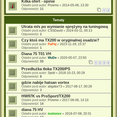
Kilka ofert - opinie
Ostatni post autor:
Przemo
«
2014-05-06, 13:30
Odpowiedzi:
21
1
2
Tematy
Utrata m/s po wymianie sprężyny na tuningową
Ostatni post autor:
CSSDavid
«
2024-03-11, 00:13
Odpowiedzi:
2
Czy ktoś ma TX200 w oryginalnej osadzie?
Ostatni post autor:
PaPaj
«
2023-11-29, 15:37
Odpowiedzi:
1
Diana 75 T01 VH
Ostatni post autor:
WuDe
«
2020-05-07, 23:50
Odpowiedzi:
50
1
2
3
4
Przedłużka tłoka TX200/PS
Ostatni post autor:
Spidi
«
2018-10-23, 00:28
Odpowiedzi:
8
gdzie nabije hatsan vortex
Ostatni post autor:
aligator73
«
2017-08-17, 00:29
Odpowiedzi:
3
HW97K vs ProSport/TX200
Ostatni post autor:
Przemo
«
2017-06-06, 14:10
Odpowiedzi:
14
diana 75 HV
Ostatni post autor:
mahonxx
«
2016-07-08, 20:31