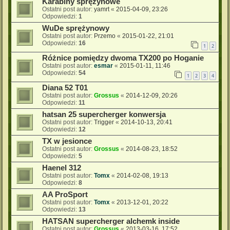
Karabiny sprężynowe
Ostatni post autor:
yamrt
«
2015-04-09, 23:26
Odpowiedzi:
1
WuDe sprężynowy
Ostatni post autor:
Przemo
«
2015-01-22, 21:01
Odpowiedzi:
16
1
2
Różnice pomiędzy dwoma TX200 po Hoganie
Ostatni post autor:
esmar
«
2015-01-11, 11:46
Odpowiedzi:
54
1
2
3
4
Diana 52 T01
Ostatni post autor:
Grossus
«
2014-12-09, 20:26
Odpowiedzi:
11
hatsan 25 supercherger konwersja
Ostatni post autor:
Trigger
«
2014-10-13, 20:41
Odpowiedzi:
12
TX w jesionce
Ostatni post autor:
Grossus
«
2014-08-23, 18:52
Odpowiedzi:
5
Haenel 312
Ostatni post autor:
Tomx
«
2014-02-08, 19:13
Odpowiedzi:
8
AA ProSport
Ostatni post autor:
Tomx
«
2013-12-01, 20:22
Odpowiedzi:
13
HATSAN supercherger alchemk inside
Ostatni post autor:
Grossus
«
2013-03-16, 17:52