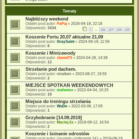
Tematy
Najbliższy weekend
Ostatni post autor:
PaPaj
«
2026-04-18, 22:18
Odpowiedzi:
3434
1
226
227
228
229
…
Koszenie Fortu 20,07 aktualne 21,09
Ostatni post autor:
GraySaint
«
2024-09-19, 11:59
Odpowiedzi:
8
Koszenie i Minizawody
Ostatni post autor:
slawol75
«
2024-04-26, 14:39
Odpowiedzi:
12
Strzelanie pod dachem.
Ostatni post autor:
ninalken
«
2023-08-27, 19:55
Odpowiedzi:
2
MIEJSCE SPOTKAŃ WEEKENDOWYCH
Ostatni post autor:
mahonxx
«
2022-04-04, 10:25
Odpowiedzi:
10
Miejsce do treningu strzelania
Ostatni post autor:
WuDe
«
2022-03-06, 17:05
Odpowiedzi:
1
Grzybobranie [14.09.2019]
Ostatni post autor:
Maciej.Sz
«
2019-09-12, 16:54
Odpowiedzi:
2
Koszenie i ścinanie odrostów
Ostatni post autor:
Usunięty użytkownik 341
«
2019-08-19,