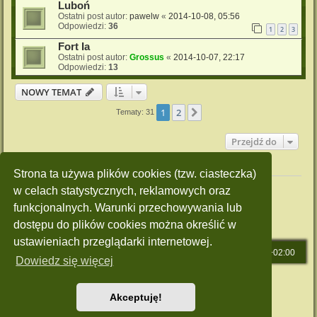
Luboń
Ostatni post autor:
pawelw
«
2014-10-08, 05:56
Odpowiedzi:
36
1
2
3
Fort Ia
Ostatni post autor:
Grossus
«
2014-10-07, 22:17
Odpowiedzi:
13
NOWY TEMAT
1
2
Następna
Tematy: 31
Przejdź do
Twoje uprawnienia na tym forum
Strona ta używa plików cookies (tzw. ciasteczka)
Nie możesz
tworzyć nowych tematów
w celach statystycznych, reklamowych oraz
Nie możesz
odpowiadać w tematach
Nie możesz
zmieniać swoich postów
funkcjonalnych. Warunki przechowywania lub
Nie możesz
usuwać swoich postów
dostępu do plików cookies można określić w
Nie możesz
dodawać załączników
ustawieniach przeglądarki internetowej.
Strona główna
Strefa czasowa
UTC+02:00
Dowiedz się więcej
Technologię dostarcza
phpBB
® Forum Software © phpBB Limited
Polski pakiet językowy dostarcza
phpBB.pl
Akceptuję!
Style: Green-Style by Joyce&Luna
phpBB-Style-Design
Zasady ochrony danych osobowych
|
Regulamin