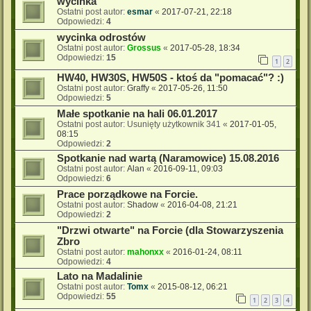
wycinka
Ostatni post autor:
esmar
«
2017-07-21, 22:18
Odpowiedzi:
4
wycinka odrostów
Ostatni post autor:
Grossus
«
2017-05-28, 18:34
Odpowiedzi:
15
1
2
HW40, HW30S, HW50S - ktoś da "pomacać"? :)
Ostatni post autor:
Graffy
«
2017-05-26, 11:50
Odpowiedzi:
5
Małe spotkanie na hali 06.01.2017
Ostatni post autor:
Usunięty użytkownik 341
«
2017-01-05,
08:15
Odpowiedzi:
2
Spotkanie nad wartą (Naramowice) 15.08.2016
Ostatni post autor:
Alan
«
2016-09-11, 09:03
Odpowiedzi:
6
Prace porządkowe na Forcie.
Ostatni post autor:
Shadow
«
2016-04-08, 21:21
Odpowiedzi:
2
"Drzwi otwarte" na Forcie (dla Stowarzyszenia
Zbro
Ostatni post autor:
mahonxx
«
2016-01-24, 08:11
Odpowiedzi:
4
Lato na Madalinie
Ostatni post autor:
Tomx
«
2015-08-12, 06:21
Odpowiedzi:
55
1
2
3
4