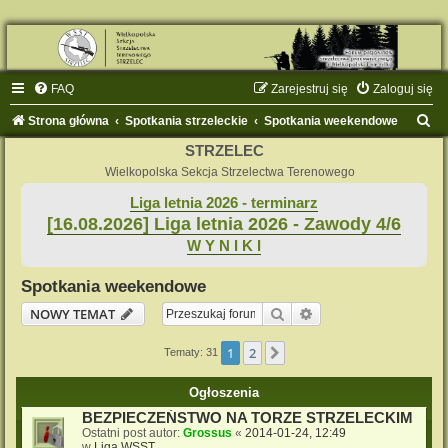
FAQ
Zarejestruj się
Zaloguj się
S
Strona główna
Spotkania strzeleckie
Spotkania weekendowe
z
STRZELEC
u
Wielkopolska Sekcja Strzelectwa Terenowego
k
Liga letnia 2026 - terminarz
[16.08.2026] Liga letnia 2026 - Zawody 4/6
a
W Y N I K I
j
Spotkania weekendowe
Szukaj
Wyszukiwanie zaaw
NOWY TEMAT
1
2
Następna
Tematy: 31
Ogłoszenia
BEZPIECZEŃSTWO NA TORZE STRZELECKIM
Ostatni post autor:
Grossus
«
2014-01-24, 12:49
w
Liga WSST