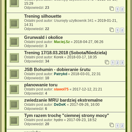
15:29
Odpowiedzi:
23
1
2
Trening silhouette
Ostatni post autor:
Usunięty użytkownik 341
«
2019-01-21,
14:31
Odpowiedzi:
22
1
2
Grunwald i okolice
Ostatni post autor:
Maciej.Sz
«
2018-04-27, 06:26
Odpowiedzi:
3
Trening 17/18.03.2018 (Sobota/Niedziela)
Ostatni post autor:
Korek
«
2018-03-17, 18:35
Odpowiedzi:
34
1
2
3
JSB Bohumin - dobieranie śrutu
Ostatni post autor:
Patrykd
«
2018-03-01, 22:31
Odpowiedzi:
10
planowanie toru
Ostatni post autor:
slawol75
«
2017-12-12, 21:21
Odpowiedzi:
4
zwiedzanie MRU bardziej ekstremalne
Ostatni post autor:
DeDeK
«
2017-09-26, 16:00
Odpowiedzi:
6
Tym razem trochę "ciemnej strony mocy"
Ostatni post autor:
hydro
«
2017-09-23, 18:52
Odpowiedzi:
20
1
2