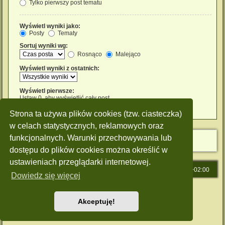
Tylko pierwszy post tematu
Wyświetl wyniki jako:
Posty
Tematy
Sortuj wyniki wg:
Rosnąco
Malejąco
Wyświetl wyniki z ostatnich:
Wyświetl pierwsze:
Ustaw 0, aby wyświetlić cały post.
znaków w poście
Strona ta używa plików cookies (tzw. ciasteczka)
w celach statystycznych, reklamowych oraz
funkcjonalnych. Warunki przechowywania lub
dostępu do plików cookies można określić w
ustawieniach przeglądarki internetowej.
Strona główna
Strefa czasowa
UTC+02:00
Dowiedz się więcej
Technologię dostarcza
phpBB
® Forum Software © phpBB Limited
Polski pakiet językowy dostarcza
phpBB.pl
Akceptuję!
Style: Green-Style by Joyce&Luna
phpBB-Style-Design
Zasady ochrony danych osobowych
|
Regulamin