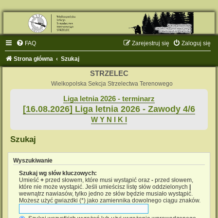
FAQ
Zarejestruj się
Zaloguj się
Strona główna
Szukaj
STRZELEC
Wielkopolska Sekcja Strzelectwa Terenowego
Liga letnia 2026 - terminarz
[16.08.2026] Liga letnia 2026 - Zawody 4/6
W Y N I K I
Szukaj
Wyszukiwanie
Szukaj wg słów kluczowych:
Umieść
+
przed słowem, które musi wystąpić oraz
-
przed słowem,
które nie może wystąpić. Jeśli umieścisz listę słów oddzielonych
|
wewnątrz nawiasów, tylko jedno ze słów będzie musiało wystąpić.
Możesz użyć gwiazdki (*) jako zamiennika dowolnego ciągu znaków.