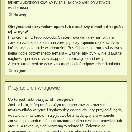
takiemu użytkownikowi wysyłania jakichkolwiek prywatnych
wiadomości.
Na górę
Otrzymałem/otrzymałam spam lub obraźliwy e-mail od kogoś z
tej witryny!
Przykro nam z tego powodu. System wysyłania e-maili witryny
zawiera zabezpieczenia umożliwiające wytropienie użytkowników,
którzy wysyłają takie wiadomości. Prześlij administratorowi witryny
pełną kopię otrzymanego e-maila – ważne, aby były w niej zawarte
nagłówki, ponieważ zawierają one informacje o nadawcy.
Administrator będzie wówczas mógł podjąć odpowiednie działania.
Na górę
Przyjaciele i wrogowie
Co to jest lista przyjaciół i wrogów?
Jest to lista, którą można użyć do organizowania różnych
użytkowników witryny. Użytkownicy dodani do listy przyjaciół będą
wyświetleni na karcie
Przyjaciele
znajdującej się w panelu
zarządzania kontem. Z tego poziomu można szybko sprawdzić ich
status, a także wysłać prywatną wiadomość. Zależnie od
używanego stylu witryny, posty tych użytkowników mogą być