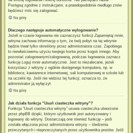
Postępuj zgodnie z instrukcjami, a prawdopodobnie niedługo znów
będziesz móc się zalogować.
Na górę
Dlaczego następuje automatyczne wylogowanie?
Jeżeli w czasie logowania nie zaznaczysz funkcji
Zapamiętaj mnie
,
witryna zachowa informację o tym, że twój pobyt na tej witrynie
będzie trwał tylko określony przez administratora czas. Zapobiega
to niewłaściwemu użyciu twojego konta przez kogoś innego. Aby
pozostać zalogowanym/zalogowaną, podczas logowania zaznacz
funkcję
Loguj mnie automatycznie
. Jest to niezalecane, jeżeli
korzystasz z witryny z ogólnie dostępnego komputera, np. w
bibliotece, kawiarence internetowej, sali komputerowej w szkole lub
na uczelni itp. Jeśli nie widzisz tej funkcji, oznacza to, że
administrator ją wyłączył.
Na górę
Jak działa funkcja “Usuń ciasteczka witryny”?
Funkcja “Usuń ciasteczka witryny” usuwa ciasteczka utworzone
przez phpBB dzięki, którym użytkownik jest autoryzowany i
logowany do witryny. Dostarczają one również funkcję – jeśli
została włączona przez administratora witryny – śledzenia
przeczytanych i nieprzeczytanych przez użytkownika postów. Jeśli