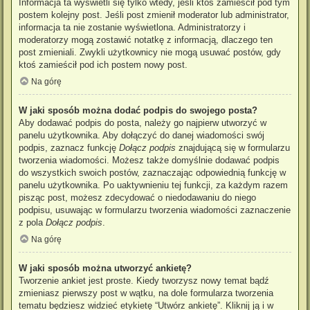
Informacja ta wyświetli się tylko wtedy, jeśli ktoś zamieścił pod tym
postem kolejny post. Jeśli post zmienił moderator lub administrator,
informacja ta nie zostanie wyświetlona. Administratorzy i
moderatorzy mogą zostawić notatkę z informacją, dlaczego ten
post zmieniali. Zwykli użytkownicy nie mogą usuwać postów, gdy
ktoś zamieścił pod ich postem nowy post.
Na górę
W jaki sposób można dodać podpis do swojego posta?
Aby dodawać podpis do posta, należy go najpierw utworzyć w
panelu użytkownika. Aby dołączyć do danej wiadomości swój
podpis, zaznacz funkcję
Dołącz podpis
znajdującą się w formularzu
tworzenia wiadomości. Możesz także domyślnie dodawać podpis
do wszystkich swoich postów, zaznaczając odpowiednią funkcję w
panelu użytkownika. Po uaktywnieniu tej funkcji, za każdym razem
pisząc post, możesz zdecydować o niedodawaniu do niego
podpisu, usuwając w formularzu tworzenia wiadomości zaznaczenie
z pola
Dołącz podpis
.
Na górę
W jaki sposób można utworzyć ankietę?
Tworzenie ankiet jest proste. Kiedy tworzysz nowy temat bądź
zmieniasz pierwszy post w wątku, na dole formularza tworzenia
tematu będziesz widzieć etykietę “Utwórz ankietę”. Kliknij ją i w