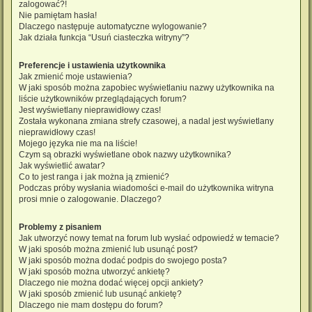
zalogować?!
Nie pamiętam hasła!
Dlaczego następuje automatyczne wylogowanie?
Jak działa funkcja “Usuń ciasteczka witryny”?
Preferencje i ustawienia użytkownika
Jak zmienić moje ustawienia?
W jaki sposób można zapobiec wyświetlaniu nazwy użytkownika na
liście użytkowników przeglądających forum?
Jest wyświetlany nieprawidłowy czas!
Została wykonana zmiana strefy czasowej, a nadal jest wyświetlany
nieprawidłowy czas!
Mojego języka nie ma na liście!
Czym są obrazki wyświetlane obok nazwy użytkownika?
Jak wyświetlić awatar?
Co to jest ranga i jak można ją zmienić?
Podczas próby wysłania wiadomości e-mail do użytkownika witryna
prosi mnie o zalogowanie. Dlaczego?
Problemy z pisaniem
Jak utworzyć nowy temat na forum lub wysłać odpowiedź w temacie?
W jaki sposób można zmienić lub usunąć post?
W jaki sposób można dodać podpis do swojego posta?
W jaki sposób można utworzyć ankietę?
Dlaczego nie można dodać więcej opcji ankiety?
W jaki sposób zmienić lub usunąć ankietę?
Dlaczego nie mam dostępu do forum?