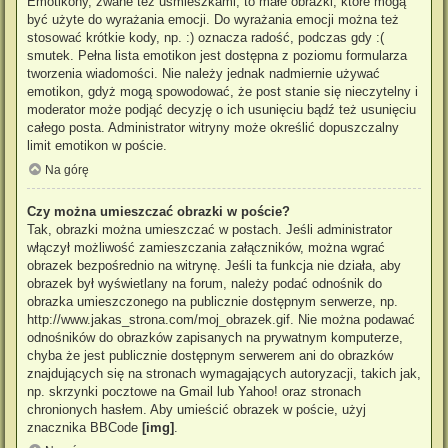
Emotikony, zwane też uśmieszkami, to małe obrazki, które mogą
być użyte do wyrażania emocji. Do wyrażania emocji można też
stosować krótkie kody, np. :) oznacza radość, podczas gdy :(
smutek. Pełna lista emotikon jest dostępna z poziomu formularza
tworzenia wiadomości. Nie należy jednak nadmiernie używać
emotikon, gdyż mogą spowodować, że post stanie się nieczytelny i
moderator może podjąć decyzję o ich usunięciu bądź też usunięciu
całego posta. Administrator witryny może określić dopuszczalny
limit emotikon w poście.
Na górę
Czy można umieszczać obrazki w poście?
Tak, obrazki można umieszczać w postach. Jeśli administrator
włączył możliwość zamieszczania załączników, można wgrać
obrazek bezpośrednio na witrynę. Jeśli ta funkcja nie działa, aby
obrazek był wyświetlany na forum, należy podać odnośnik do
obrazka umieszczonego na publicznie dostępnym serwerze, np.
http://www.jakas_strona.com/moj_obrazek.gif. Nie można podawać
odnośników do obrazków zapisanych na prywatnym komputerze,
chyba że jest publicznie dostępnym serwerem ani do obrazków
znajdujących się na stronach wymagających autoryzacji, takich jak,
np. skrzynki pocztowe na Gmail lub Yahoo! oraz stronach
chronionych hasłem. Aby umieścić obrazek w poście, użyj
znacznika BBCode
[img]
.