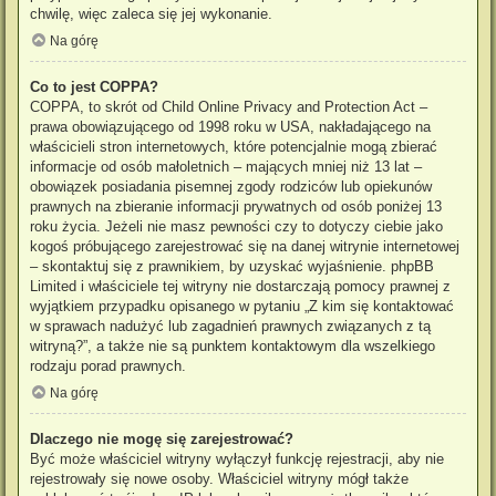
chwilę, więc zaleca się jej wykonanie.
Na górę
Co to jest COPPA?
COPPA, to skrót od Child Online Privacy and Protection Act –
prawa obowiązującego od 1998 roku w USA, nakładającego na
właścicieli stron internetowych, które potencjalnie mogą zbierać
informacje od osób małoletnich – mających mniej niż 13 lat –
obowiązek posiadania pisemnej zgody rodziców lub opiekunów
prawnych na zbieranie informacji prywatnych od osób poniżej 13
roku życia. Jeżeli nie masz pewności czy to dotyczy ciebie jako
kogoś próbującego zarejestrować się na danej witrynie internetowej
– skontaktuj się z prawnikiem, by uzyskać wyjaśnienie. phpBB
Limited i właściciele tej witryny nie dostarczają pomocy prawnej z
wyjątkiem przypadku opisanego w pytaniu „Z kim się kontaktować
w sprawach nadużyć lub zagadnień prawnych związanych z tą
witryną?”, a także nie są punktem kontaktowym dla wszelkiego
rodzaju porad prawnych.
Na górę
Dlaczego nie mogę się zarejestrować?
Być może właściciel witryny wyłączył funkcję rejestracji, aby nie
rejestrowały się nowe osoby. Właściciel witryny mógł także