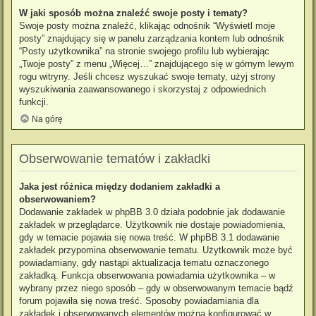
W jaki sposób można znaleźć swoje posty i tematy?
Swoje posty można znaleźć, klikając odnośnik “Wyświetl moje
posty” znajdujący się w panelu zarządzania kontem lub odnośnik
“Posty użytkownika” na stronie swojego profilu lub wybierając
„Twoje posty” z menu „Więcej…” znajdującego się w górnym lewym
rogu witryny. Jeśli chcesz wyszukać swoje tematy, użyj strony
wyszukiwania zaawansowanego i skorzystaj z odpowiednich
funkcji.
Na górę
Obserwowanie tematów i zakładki
Jaka jest różnica między dodaniem zakładki a
obserwowaniem?
Dodawanie zakładek w phpBB 3.0 działa podobnie jak dodawanie
zakładek w przeglądarce. Użytkownik nie dostaje powiadomienia,
gdy w temacie pojawia się nowa treść. W phpBB 3.1 dodawanie
zakładek przypomina obserwowanie tematu. Użytkownik może być
powiadamiany, gdy nastąpi aktualizacja tematu oznaczonego
zakładką. Funkcja obserwowania powiadamia użytkownika – w
wybrany przez niego sposób – gdy w obserwowanym temacie bądź
forum pojawiła się nowa treść. Sposoby powiadamiania dla
zakładek i obserwowanych elementów można konfigurować w