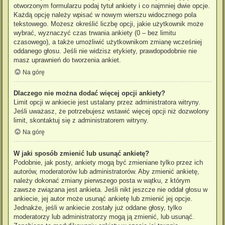
otworzonym formularzu podaj tytuł ankiety i co najmniej dwie opcje.
Każdą opcję należy wpisać w nowym wierszu widocznego pola
tekstowego. Możesz określić liczbę opcji, jakie użytkownik może
wybrać, wyznaczyć czas trwania ankiety (0 – bez limitu
czasowego), a także umożliwić użytkownikom zmianę wcześniej
oddanego głosu. Jeśli nie widzisz etykiety, prawdopodobnie nie
masz uprawnień do tworzenia ankiet.
Na górę
Dlaczego nie można dodać więcej opcji ankiety?
Limit opcji w ankiecie jest ustalany przez administratora witryny.
Jeśli uważasz, że potrzebujesz wstawić więcej opcji niż dozwolony
limit, skontaktuj się z administratorem witryny.
Na górę
W jaki sposób zmienić lub usunąć ankietę?
Podobnie, jak posty, ankiety mogą być zmieniane tylko przez ich
autorów, moderatorów lub administratorów. Aby zmienić ankietę,
należy dokonać zmiany pierwszego posta w wątku, z którym
zawsze związana jest ankieta. Jeśli nikt jeszcze nie oddał głosu w
ankiecie, jej autor może usunąć ankietę lub zmienić jej opcje.
Jednakże, jeśli w ankiecie zostały już oddane głosy, tylko
moderatorzy lub administratorzy mogą ją zmienić, lub usunąć.