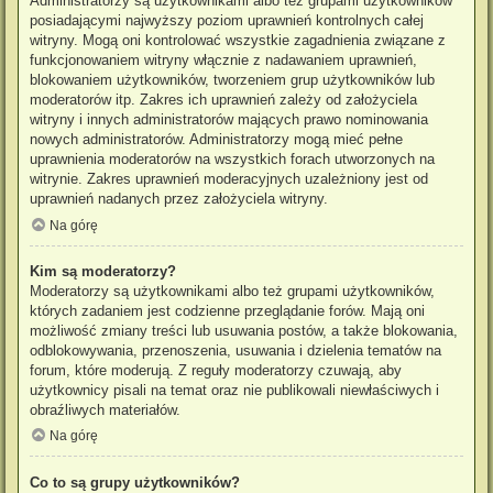
Administratorzy są użytkownikami albo też grupami użytkowników
posiadającymi najwyższy poziom uprawnień kontrolnych całej
witryny. Mogą oni kontrolować wszystkie zagadnienia związane z
funkcjonowaniem witryny włącznie z nadawaniem uprawnień,
blokowaniem użytkowników, tworzeniem grup użytkowników lub
moderatorów itp. Zakres ich uprawnień zależy od założyciela
witryny i innych administratorów mających prawo nominowania
nowych administratorów. Administratorzy mogą mieć pełne
uprawnienia moderatorów na wszystkich forach utworzonych na
witrynie. Zakres uprawnień moderacyjnych uzależniony jest od
uprawnień nadanych przez założyciela witryny.
Na górę
Kim są moderatorzy?
Moderatorzy są użytkownikami albo też grupami użytkowników,
których zadaniem jest codzienne przeglądanie forów. Mają oni
możliwość zmiany treści lub usuwania postów, a także blokowania,
odblokowywania, przenoszenia, usuwania i dzielenia tematów na
forum, które moderują. Z reguły moderatorzy czuwają, aby
użytkownicy pisali na temat oraz nie publikowali niewłaściwych i
obraźliwych materiałów.
Na górę
Co to są grupy użytkowników?