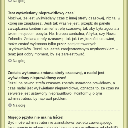
Na górę
Jest wyświetlany nieprawidłowy czas!
Możliwe, że jest wyświetlany czas z innej strefy czasowej, niż ta, w
której się znajdujesz. Jeśli tak właśnie jest, przejdź do panelu
zarządzania kontem i zmień strefę czasową, tak aby była zgodna z
twoim miejscem pobytu. Np. Europa centralna, Afryka, czy Nowa
Zelandia. Zmiana strefy czasowej, tak jak i większości ustawień,
może zostać wykonana tylko przez zarejestrowanych
użytkowników. Jeżeli nie jesteś zarejestrowanym użytkownikiem –
teraz jest dobry moment, by się zarejestrować.
Na górę
Została wykonana zmiana strefy czasowej, a nadal jest
wyświetlany nieprawidłowy czas!
Jeżeli na pewno strefa czasowa została ustawiona prawidłowo, a
czas nadal jest wyświetlany nieprawidłowo, oznacza to, że czas na
serwerze jest ustawiony nieprawidłowo. Poinformuj o tym
administratora, by naprawił problem.
Na górę
Mojego języka nie ma na liście!
Być może administrator nie zainstalował pakietu zawierającego
twoją wersję językową albo nikt jeszcze nie przetłumaczył phpBB3