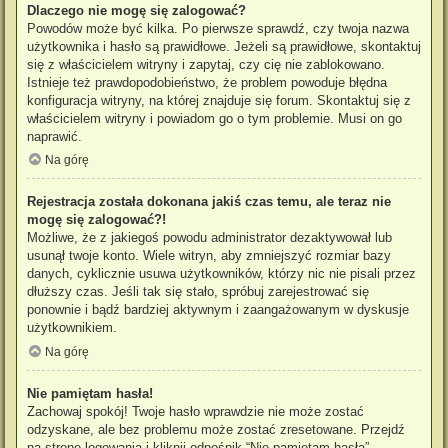
Dlaczego nie mogę się zalogować?
Powodów może być kilka. Po pierwsze sprawdź, czy twoja nazwa
użytkownika i hasło są prawidłowe. Jeżeli są prawidłowe, skontaktuj
się z właścicielem witryny i zapytaj, czy cię nie zablokowano.
Istnieje też prawdopodobieństwo, że problem powoduje błędna
konfiguracja witryny, na której znajduje się forum. Skontaktuj się z
właścicielem witryny i powiadom go o tym problemie. Musi on go
naprawić.
Na górę
Rejestracja została dokonana jakiś czas temu, ale teraz nie
mogę się zalogować?!
Możliwe, że z jakiegoś powodu administrator dezaktywował lub
usunął twoje konto. Wiele witryn, aby zmniejszyć rozmiar bazy
danych, cyklicznie usuwa użytkowników, którzy nic nie pisali przez
dłuższy czas. Jeśli tak się stało, spróbuj zarejestrować się
ponownie i bądź bardziej aktywnym i zaangażowanym w dyskusje
użytkownikiem.
Na górę
Nie pamiętam hasła!
Zachowaj spokój! Twoje hasło wprawdzie nie może zostać
odzyskane, ale bez problemu może zostać zresetowane. Przejdź
na stronę logowania i kliknij odnośnik “Nie pamiętam hasła”.