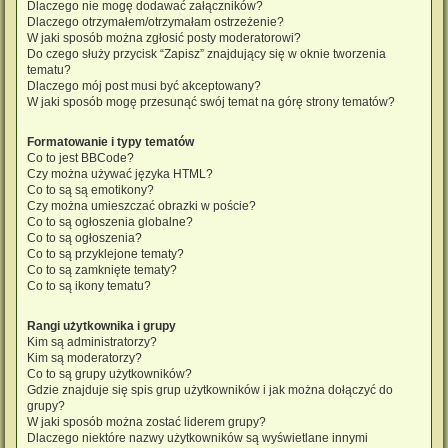
Dlaczego nie mogę dodawać załączników?
Dlaczego otrzymałem/otrzymałam ostrzeżenie?
W jaki sposób można zgłosić posty moderatorowi?
Do czego służy przycisk “Zapisz” znajdujący się w oknie tworzenia
tematu?
Dlaczego mój post musi być akceptowany?
W jaki sposób mogę przesunąć swój temat na górę strony tematów?
Formatowanie i typy tematów
Co to jest BBCode?
Czy można używać języka HTML?
Co to są są emotikony?
Czy można umieszczać obrazki w poście?
Co to są ogłoszenia globalne?
Co to są ogłoszenia?
Co to są przyklejone tematy?
Co to są zamknięte tematy?
Co to są ikony tematu?
Rangi użytkownika i grupy
Kim są administratorzy?
Kim są moderatorzy?
Co to są grupy użytkowników?
Gdzie znajduje się spis grup użytkowników i jak można dołączyć do
grupy?
W jaki sposób można zostać liderem grupy?
Dlaczego niektóre nazwy użytkowników są wyświetlane innymi