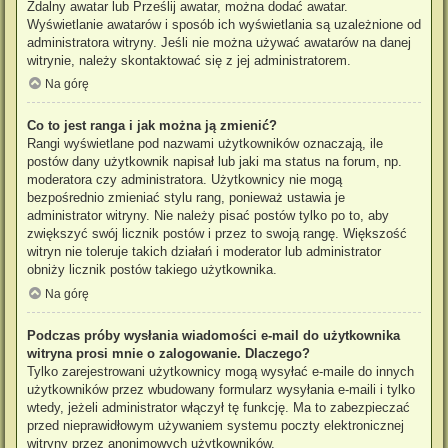
Zdalny awatar lub Prześlij awatar, można dodać awatar.
Wyświetlanie awatarów i sposób ich wyświetlania są uzależnione od
administratora witryny. Jeśli nie można używać awatarów na danej
witrynie, należy skontaktować się z jej administratorem.
Na górę
Co to jest ranga i jak można ją zmienić?
Rangi wyświetlane pod nazwami użytkowników oznaczają, ile
postów dany użytkownik napisał lub jaki ma status na forum, np.
moderatora czy administratora. Użytkownicy nie mogą
bezpośrednio zmieniać stylu rang, ponieważ ustawia je
administrator witryny. Nie należy pisać postów tylko po to, aby
zwiększyć swój licznik postów i przez to swoją rangę. Większość
witryn nie toleruje takich działań i moderator lub administrator
obniży licznik postów takiego użytkownika.
Na górę
Podczas próby wysłania wiadomości e-mail do użytkownika
witryna prosi mnie o zalogowanie. Dlaczego?
Tylko zarejestrowani użytkownicy mogą wysyłać e-maile do innych
użytkowników przez wbudowany formularz wysyłania e-maili i tylko
wtedy, jeżeli administrator włączył tę funkcję. Ma to zabezpieczać
przed nieprawidłowym używaniem systemu poczty elektronicznej
witryny przez anonimowych użytkowników.