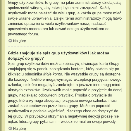
Grupy użytkowników, to grupy, na jakie administratorzy dzielą całą
społeczność witryny, aby łatwiej było nimi zarządzać. Każdy
użytkownik może należeć do wielu grup, a każda grupa może mieć
swoje własne uprawnienia. Dzięki temu administratorzy mogą łatwo
zmieniać uprawnienia wielu użytkowników naraz, nadawać
uprawnienia moderatora lub dawać dostęp użytkownikom do
prywatnego forum.
Na górę
Gdzie znajduje się spis grup użytkowników i jak można
dołączyć do grupy?
Spis grup użytkowników można zobaczyć, otwierając kartę
Grupy
znajdującą się w panelu zarządzania kontem, który otwiera się po
kliknięciu odnośnika
Moje konto
. Nie wszystkie grupy są dostępne
dla każdego. Niektóre mogą wymagać akceptacji przyjęcia nowego
członka, niektóre mogą być zamknięte, a jeszcze inne mogą mieć
ukrytych członków. Użytkownik może poprosić o przyjęcie do danej
grupy, naciskając odpowiedni przycisk. Prośba o przyjęcie do
grupy, która wymaga akceptacji przyjęcia nowego członka, musi
zostać zaakceptowana przez lidera grupy. Może on poprosić
użytkownika o podanie wyjaśnień, dlaczego chce on dołączyć do
tej grupy. W przypadku otrzymania negatywnej decyzji proszę nie
nękać lidera grupy pytaniami – widocznie miał on swoje powody.
Na górę