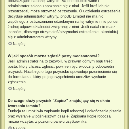
obowiązujące na danej witrynie. Są one opublikowane i
administrator zaleca zapoznanie się z nimi. Jeśli ktoś ich nie
przestrzegał, może otrzymać ostrzeżenie. O udzieleniu ostrzeżenia
decyduje administrator witryny. phpBB Limited nie ma nic
wspólnego z ostrzeżeniami udzielanymi na tej witrynie i nie ponosi
żadnej odpowiedzialności związanej z nimi. Jeśli nadal nie masz
jasności, dlaczego otrzymałeś/otrzymałaś ostrzeżenie, skontaktuj
się z administratorem witryny.
Na górę
W jaki sposób można zgłosić posty moderatorowi?
Jeśli administrator na to zezwolił, w prawym górnym rogu treści
posta, który chcesz zgłosić, powinien być widoczny odpowiedni
przycisk. Naciśnięcie tego przycisku spowoduje przeniesienie cię
do formularza, który po jego wypełnieniu umożliwi wysłanie
zgłoszenia.
Na górę
Do czego służy przycisk “Zapisz” znajdujący się w oknie
tworzenia tematu?
Funkcja ta umożliwia zapisanie kopii roboczej i dokończenie pisania
oraz wysłanie w późniejszym czasie. Zapisaną kopię roboczą
można wczytać z poziomu panelu użytkownika.
Na górę