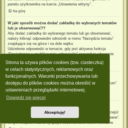
panelu użytkownika na karcie „Ustawienia witryny”.
Na górę
W jaki sposób można dodać zakładkę do wybranych tematów
lub je obserwować??
Aby dodać zakładkę do wybranego tematu lub go obserwować,
należy kliknąć odpowiedni odnośnik w menu “Narzędzia tematu”
znajdujące się na górze i na dole wątku.
Udzielenie odpowiedzi w temacie, gdy jest aktywna funkcja
“Powiadamiaj o opublikowaniu odpowiedzi” spowoduje włączenie
obserwowania tematu.
Strona ta używa plików cookies (tzw. ciasteczka)
Na górę
w celach statystycznych, reklamowych oraz
funkcjonalnych. Warunki przechowywania lub
Jak obserwować wybrane forum?
dostępu do plików cookies można określić w
Aby obserwować wybrane forum, należy kliknąć „Obserwuj forum”
znajdujący się na dole strony.
ustawieniach przeglądarki internetowej.
Na górę
Dowiedz się więcej
W jaki sposób usunąć obserwowanie forum, tematu?
Aby wyłączyć funkcję obserwowania forum, tematu, należy przejść
Akceptuję!
do panelu zarządzania kontem i następnie do karty “Obserwowane”.
W tym miejscu można wyłączyć obserwowanie forów i tematów.