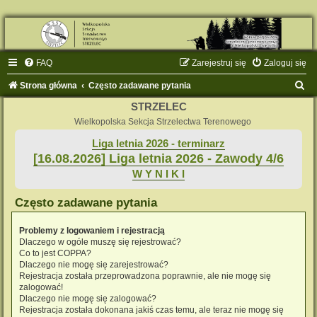
FAQ
Zarejestruj się
Zaloguj się
S
Strona główna
Często zadawane pytania
z
STRZELEC
u
Wielkopolska Sekcja Strzelectwa Terenowego
k
Liga letnia 2026 - terminarz
[16.08.2026] Liga letnia 2026 - Zawody 4/6
a
W Y N I K I
j
Często zadawane pytania
Problemy z logowaniem i rejestracją
Dlaczego w ogóle muszę się rejestrować?
Co to jest COPPA?
Dlaczego nie mogę się zarejestrować?
Rejestracja została przeprowadzona poprawnie, ale nie mogę się
zalogować!
Dlaczego nie mogę się zalogować?
Rejestracja została dokonana jakiś czas temu, ale teraz nie mogę się