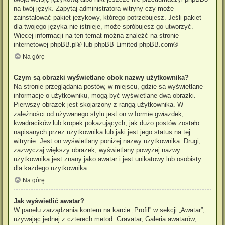
na twój język. Zapytaj administratora witryny czy może
zainstalować pakiet językowy, którego potrzebujesz. Jeśli pakiet
dla twojego języka nie istnieje, może spróbujesz go utworzyć.
Więcej informacji na ten temat można znaleźć na stronie
internetowej
phpBB.pl
® lub phpBB Limited
phpBB.com
®
Na górę
Czym są obrazki wyświetlane obok nazwy użytkownika?
Na stronie przeglądania postów, w miejscu, gdzie są wyświetlane
informacje o użytkowniku, mogą być wyświetlane dwa obrazki.
Pierwszy obrazek jest skojarzony z rangą użytkownika. W
zależności od używanego stylu jest on w formie gwiazdek,
kwadracików lub kropek pokazujących, jak dużo postów zostało
napisanych przez użytkownika lub jaki jest jego status na tej
witrynie. Jest on wyświetlany poniżej nazwy użytkownika. Drugi,
zazwyczaj większy obrazek, wyświetlany powyżej nazwy
użytkownika jest znany jako awatar i jest unikatowy lub osobisty
dla każdego użytkownika.
Na górę
Jak wyświetlić awatar?
W panelu zarządzania kontem na karcie „Profil” w sekcji „Awatar”,
używając jednej z czterech metod: Gravatar, Galeria awatarów,