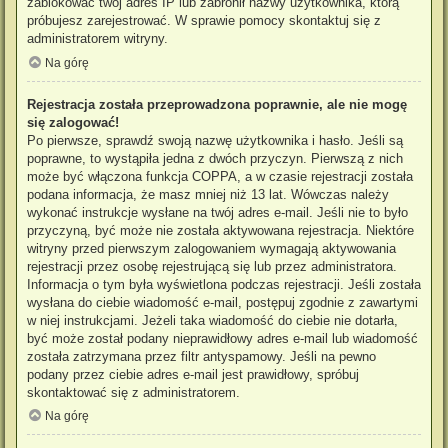
zablokować twój adres IP lub zabronił nazwy użytkownika, którą
próbujesz zarejestrować. W sprawie pomocy skontaktuj się z
administratorem witryny.
Na górę
Rejestracja została przeprowadzona poprawnie, ale nie mogę
się zalogować!
Po pierwsze, sprawdź swoją nazwę użytkownika i hasło. Jeśli są
poprawne, to wystąpiła jedna z dwóch przyczyn. Pierwszą z nich
może być włączona funkcja COPPA, a w czasie rejestracji została
podana informacja, że masz mniej niż 13 lat. Wówczas należy
wykonać instrukcje wysłane na twój adres e-mail. Jeśli nie to było
przyczyną, być może nie została aktywowana rejestracja. Niektóre
witryny przed pierwszym zalogowaniem wymagają aktywowania
rejestracji przez osobę rejestrującą się lub przez administratora.
Informacja o tym była wyświetlona podczas rejestracji. Jeśli została
wysłana do ciebie wiadomość e-mail, postępuj zgodnie z zawartymi
w niej instrukcjami. Jeżeli taka wiadomość do ciebie nie dotarła,
być może został podany nieprawidłowy adres e-mail lub wiadomość
została zatrzymana przez filtr antyspamowy. Jeśli na pewno
podany przez ciebie adres e-mail jest prawidłowy, spróbuj
skontaktować się z administratorem.
Na górę