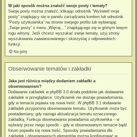
W jaki sposób można znaleźć swoje posty i tematy?
Swoje posty można znaleźć, klikając odnośnik “Wyświetl moje
posty” znajdujący się w panelu zarządzania kontem lub odnośnik
“Posty użytkownika” na stronie swojego profilu lub wybierając
„Twoje posty” z menu „Więcej…” znajdującego się w górnym lewym
rogu witryny. Jeśli chcesz wyszukać swoje tematy, użyj strony
wyszukiwania zaawansowanego i skorzystaj z odpowiednich
funkcji.
Na górę
Obserwowanie tematów i zakładki
Jaka jest różnica między dodaniem zakładki a
obserwowaniem?
Dodawanie zakładek w phpBB 3.0 działa podobnie jak dodawanie
zakładek w przeglądarce. Użytkownik nie dostaje powiadomienia,
gdy w temacie pojawia się nowa treść. W phpBB 3.1 dodawanie
zakładek przypomina obserwowanie tematu. Użytkownik może być
powiadamiany, gdy nastąpi aktualizacja tematu oznaczonego
zakładką. Funkcja obserwowania powiadamia użytkownika – w
wybrany przez niego sposób – gdy w obserwowanym temacie bądź
forum pojawiła się nowa treść. Sposoby powiadamiania dla
zakładek i obserwowanych elementów można konfigurować w