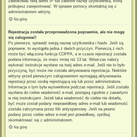
zablokować twój adres IP lub zabronił nazwy użytkownika, którą
próbujesz zarejestrować. W sprawie pomocy skontaktuj się z
administratorem witryny.
Na górę
Rejestracja została przeprowadzona poprawnie, ale nie mogę
się zalogować!
Po pierwsze, sprawdź swoją nazwę użytkownika i hasło. Jeśli są
poprawne, to wystąpiła jedna z dwóch przyczyn. Pierwszą z nich
może być włączona funkcja COPPA, a w czasie rejestracji została
podana informacja, że masz mniej niż 13 lat. Wówczas należy
wykonać instrukcje wysłane na twój adres e-mail. Jeśli nie to było
przyczyną, być może nie została aktywowana rejestracja. Niektóre
witryny przed pierwszym zalogowaniem wymagają aktywowania
rejestracji przez osobę rejestrującą się lub przez administratora.
Informacja o tym była wyświetlona podczas rejestracji. Jeśli została
wysłana do ciebie wiadomość e-mail, postępuj zgodnie z zawartymi
w niej instrukcjami. Jeżeli taka wiadomość do ciebie nie dotarła,
być może został podany nieprawidłowy adres e-mail lub wiadomość
została zatrzymana przez filtr antyspamowy. Jeśli na pewno
podany przez ciebie adres e-mail jest prawidłowy, spróbuj
skontaktować się z administratorem.
Na górę