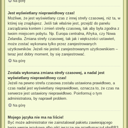
Na górę
Jest wyświetlany nieprawidłowy czas!
Możliwe, że jest wyświetlany czas z innej strefy czasowej, niż ta, w
której się znajdujesz. Jeśli tak właśnie jest, przejdź do panelu
zarządzania kontem i zmień strefę czasową, tak aby była zgodna z
twoim miejscem pobytu. Np. Europa centralna, Afryka, czy Nowa
Zelandia. Zmiana strefy czasowej, tak jak i większości ustawień,
może zostać wykonana tylko przez zarejestrowanych
użytkowników. Jeżeli nie jesteś zarejestrowanym użytkownikiem –
teraz jest dobry moment, by się zarejestrować.
Na górę
Została wykonana zmiana strefy czasowej, a nadal jest
wyświetlany nieprawidłowy czas!
Jeżeli na pewno strefa czasowa została ustawiona prawidłowo, a
czas nadal jest wyświetlany nieprawidłowo, oznacza to, że czas na
serwerze jest ustawiony nieprawidłowo. Poinformuj o tym
administratora, by naprawił problem.
Na górę
Mojego języka nie ma na liście!
Być może administrator nie zainstalował pakietu zawierającego
twoją wersję językową albo nikt jeszcze nie przetłumaczył phpBB3