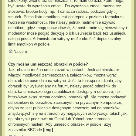
Emotikony, zwane też uśmieszkami, to małe obrazki, które mogą
być użyte do wyrażania emocji. Do wyrażania emocji można też
stosować krótkie kody, np. :) oznacza radość, podczas gdy :(
smutek. Pełna lista emotikon jest dostępna z poziomu formularza
tworzenia wiadomości. Nie należy jednak nadmiernie używać
emotikon, gdyż mogą spowodować, że post stanie się nieczytelny i
moderator może podjąć decyzję o ich usunięciu bądź też usunięciu
całego posta. Administrator witryny może określić dopuszczalny
limit emotikon w poście.
Na górę
Czy można umieszczać obrazki w poście?
Tak, obrazki można umieszczać w postach. Jeśli administrator
włączył możliwość zamieszczania załączników, można wgrać
obrazek bezpośrednio na witrynę. Jeśli ta funkcja nie działa, aby
obrazek był wyświetlany na forum, należy podać odnośnik do
obrazka umieszczonego na publicznie dostępnym serwerze, np.
http://www.jakas_strona.com/moj_obrazek.gif. Nie można podawać
odnośników do obrazków zapisanych na prywatnym komputerze,
chyba że jest publicznie dostępnym serwerem ani do obrazków
znajdujących się na stronach wymagających autoryzacji, takich jak,
np. skrzynki pocztowe na Gmail lub Yahoo! oraz stronach
chronionych hasłem. Aby umieścić obrazek w poście, użyj
znacznika BBCode
[img]
.