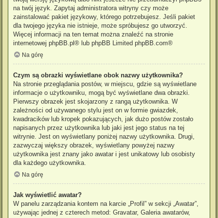
na twój język. Zapytaj administratora witryny czy może
zainstalować pakiet językowy, którego potrzebujesz. Jeśli pakiet
dla twojego języka nie istnieje, może spróbujesz go utworzyć.
Więcej informacji na ten temat można znaleźć na stronie
internetowej
phpBB.pl
® lub phpBB Limited
phpBB.com
®
Na górę
Czym są obrazki wyświetlane obok nazwy użytkownika?
Na stronie przeglądania postów, w miejscu, gdzie są wyświetlane
informacje o użytkowniku, mogą być wyświetlane dwa obrazki.
Pierwszy obrazek jest skojarzony z rangą użytkownika. W
zależności od używanego stylu jest on w formie gwiazdek,
kwadracików lub kropek pokazujących, jak dużo postów zostało
napisanych przez użytkownika lub jaki jest jego status na tej
witrynie. Jest on wyświetlany poniżej nazwy użytkownika. Drugi,
zazwyczaj większy obrazek, wyświetlany powyżej nazwy
użytkownika jest znany jako awatar i jest unikatowy lub osobisty
dla każdego użytkownika.
Na górę
Jak wyświetlić awatar?
W panelu zarządzania kontem na karcie „Profil” w sekcji „Awatar”,
używając jednej z czterech metod: Gravatar, Galeria awatarów,