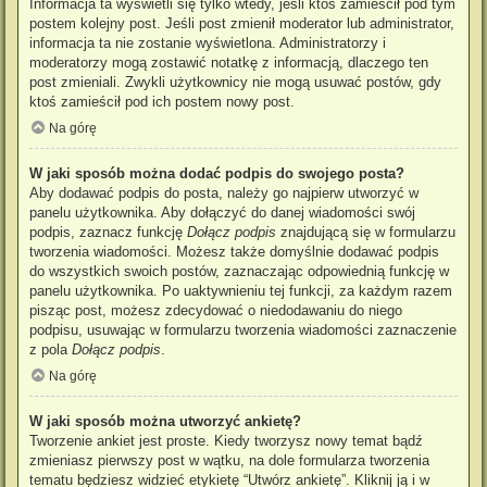
Informacja ta wyświetli się tylko wtedy, jeśli ktoś zamieścił pod tym
postem kolejny post. Jeśli post zmienił moderator lub administrator,
informacja ta nie zostanie wyświetlona. Administratorzy i
moderatorzy mogą zostawić notatkę z informacją, dlaczego ten
post zmieniali. Zwykli użytkownicy nie mogą usuwać postów, gdy
ktoś zamieścił pod ich postem nowy post.
Na górę
W jaki sposób można dodać podpis do swojego posta?
Aby dodawać podpis do posta, należy go najpierw utworzyć w
panelu użytkownika. Aby dołączyć do danej wiadomości swój
podpis, zaznacz funkcję
Dołącz podpis
znajdującą się w formularzu
tworzenia wiadomości. Możesz także domyślnie dodawać podpis
do wszystkich swoich postów, zaznaczając odpowiednią funkcję w
panelu użytkownika. Po uaktywnieniu tej funkcji, za każdym razem
pisząc post, możesz zdecydować o niedodawaniu do niego
podpisu, usuwając w formularzu tworzenia wiadomości zaznaczenie
z pola
Dołącz podpis
.
Na górę
W jaki sposób można utworzyć ankietę?
Tworzenie ankiet jest proste. Kiedy tworzysz nowy temat bądź
zmieniasz pierwszy post w wątku, na dole formularza tworzenia
tematu będziesz widzieć etykietę “Utwórz ankietę”. Kliknij ją i w