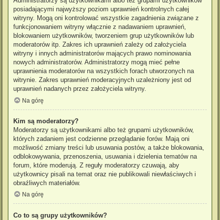
Administratorzy są użytkownikami albo też grupami użytkowników
posiadającymi najwyższy poziom uprawnień kontrolnych całej
witryny. Mogą oni kontrolować wszystkie zagadnienia związane z
funkcjonowaniem witryny włącznie z nadawaniem uprawnień,
blokowaniem użytkowników, tworzeniem grup użytkowników lub
moderatorów itp. Zakres ich uprawnień zależy od założyciela
witryny i innych administratorów mających prawo nominowania
nowych administratorów. Administratorzy mogą mieć pełne
uprawnienia moderatorów na wszystkich forach utworzonych na
witrynie. Zakres uprawnień moderacyjnych uzależniony jest od
uprawnień nadanych przez założyciela witryny.
Na górę
Kim są moderatorzy?
Moderatorzy są użytkownikami albo też grupami użytkowników,
których zadaniem jest codzienne przeglądanie forów. Mają oni
możliwość zmiany treści lub usuwania postów, a także blokowania,
odblokowywania, przenoszenia, usuwania i dzielenia tematów na
forum, które moderują. Z reguły moderatorzy czuwają, aby
użytkownicy pisali na temat oraz nie publikowali niewłaściwych i
obraźliwych materiałów.
Na górę
Co to są grupy użytkowników?