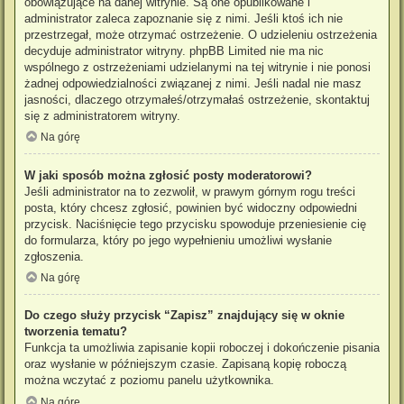
obowiązujące na danej witrynie. Są one opublikowane i
administrator zaleca zapoznanie się z nimi. Jeśli ktoś ich nie
przestrzegał, może otrzymać ostrzeżenie. O udzieleniu ostrzeżenia
decyduje administrator witryny. phpBB Limited nie ma nic
wspólnego z ostrzeżeniami udzielanymi na tej witrynie i nie ponosi
żadnej odpowiedzialności związanej z nimi. Jeśli nadal nie masz
jasności, dlaczego otrzymałeś/otrzymałaś ostrzeżenie, skontaktuj
się z administratorem witryny.
Na górę
W jaki sposób można zgłosić posty moderatorowi?
Jeśli administrator na to zezwolił, w prawym górnym rogu treści
posta, który chcesz zgłosić, powinien być widoczny odpowiedni
przycisk. Naciśnięcie tego przycisku spowoduje przeniesienie cię
do formularza, który po jego wypełnieniu umożliwi wysłanie
zgłoszenia.
Na górę
Do czego służy przycisk “Zapisz” znajdujący się w oknie
tworzenia tematu?
Funkcja ta umożliwia zapisanie kopii roboczej i dokończenie pisania
oraz wysłanie w późniejszym czasie. Zapisaną kopię roboczą
można wczytać z poziomu panelu użytkownika.
Na górę