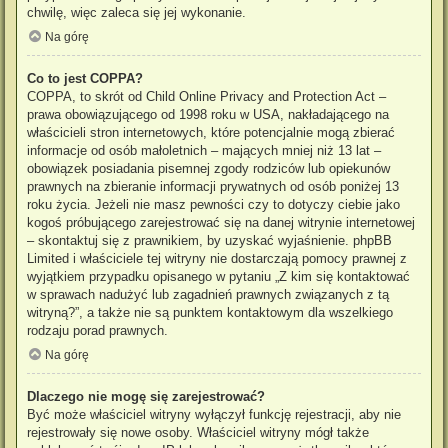
chwilę, więc zaleca się jej wykonanie.
Na górę
Co to jest COPPA?
COPPA, to skrót od Child Online Privacy and Protection Act –
prawa obowiązującego od 1998 roku w USA, nakładającego na
właścicieli stron internetowych, które potencjalnie mogą zbierać
informacje od osób małoletnich – mających mniej niż 13 lat –
obowiązek posiadania pisemnej zgody rodziców lub opiekunów
prawnych na zbieranie informacji prywatnych od osób poniżej 13
roku życia. Jeżeli nie masz pewności czy to dotyczy ciebie jako
kogoś próbującego zarejestrować się na danej witrynie internetowej
– skontaktuj się z prawnikiem, by uzyskać wyjaśnienie. phpBB
Limited i właściciele tej witryny nie dostarczają pomocy prawnej z
wyjątkiem przypadku opisanego w pytaniu „Z kim się kontaktować
w sprawach nadużyć lub zagadnień prawnych związanych z tą
witryną?”, a także nie są punktem kontaktowym dla wszelkiego
rodzaju porad prawnych.
Na górę
Dlaczego nie mogę się zarejestrować?
Być może właściciel witryny wyłączył funkcję rejestracji, aby nie
rejestrowały się nowe osoby. Właściciel witryny mógł także