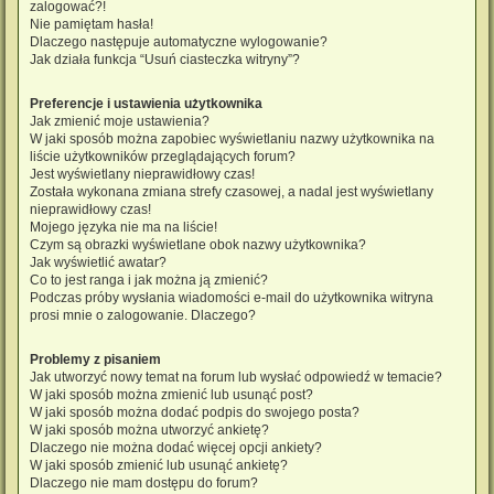
zalogować?!
Nie pamiętam hasła!
Dlaczego następuje automatyczne wylogowanie?
Jak działa funkcja “Usuń ciasteczka witryny”?
Preferencje i ustawienia użytkownika
Jak zmienić moje ustawienia?
W jaki sposób można zapobiec wyświetlaniu nazwy użytkownika na
liście użytkowników przeglądających forum?
Jest wyświetlany nieprawidłowy czas!
Została wykonana zmiana strefy czasowej, a nadal jest wyświetlany
nieprawidłowy czas!
Mojego języka nie ma na liście!
Czym są obrazki wyświetlane obok nazwy użytkownika?
Jak wyświetlić awatar?
Co to jest ranga i jak można ją zmienić?
Podczas próby wysłania wiadomości e-mail do użytkownika witryna
prosi mnie o zalogowanie. Dlaczego?
Problemy z pisaniem
Jak utworzyć nowy temat na forum lub wysłać odpowiedź w temacie?
W jaki sposób można zmienić lub usunąć post?
W jaki sposób można dodać podpis do swojego posta?
W jaki sposób można utworzyć ankietę?
Dlaczego nie można dodać więcej opcji ankiety?
W jaki sposób zmienić lub usunąć ankietę?
Dlaczego nie mam dostępu do forum?