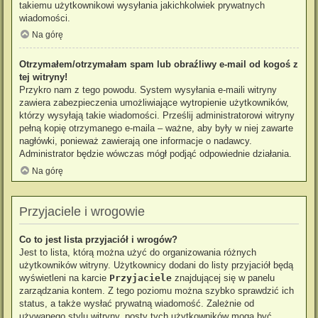
takiemu użytkownikowi wysyłania jakichkolwiek prywatnych
wiadomości.
Na górę
Otrzymałem/otrzymałam spam lub obraźliwy e-mail od kogoś z
tej witryny!
Przykro nam z tego powodu. System wysyłania e-maili witryny
zawiera zabezpieczenia umożliwiające wytropienie użytkowników,
którzy wysyłają takie wiadomości. Prześlij administratorowi witryny
pełną kopię otrzymanego e-maila – ważne, aby były w niej zawarte
nagłówki, ponieważ zawierają one informacje o nadawcy.
Administrator będzie wówczas mógł podjąć odpowiednie działania.
Na górę
Przyjaciele i wrogowie
Co to jest lista przyjaciół i wrogów?
Jest to lista, którą można użyć do organizowania różnych
użytkowników witryny. Użytkownicy dodani do listy przyjaciół będą
wyświetleni na karcie
Przyjaciele
znajdującej się w panelu
zarządzania kontem. Z tego poziomu można szybko sprawdzić ich
status, a także wysłać prywatną wiadomość. Zależnie od
używanego stylu witryny, posty tych użytkowników mogą być