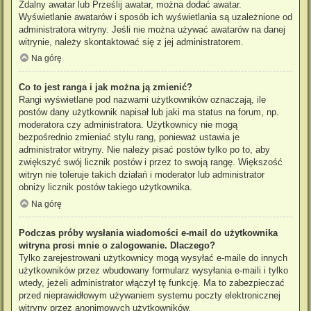
Zdalny awatar lub Prześlij awatar, można dodać awatar.
Wyświetlanie awatarów i sposób ich wyświetlania są uzależnione od
administratora witryny. Jeśli nie można używać awatarów na danej
witrynie, należy skontaktować się z jej administratorem.
Na górę
Co to jest ranga i jak można ją zmienić?
Rangi wyświetlane pod nazwami użytkowników oznaczają, ile
postów dany użytkownik napisał lub jaki ma status na forum, np.
moderatora czy administratora. Użytkownicy nie mogą
bezpośrednio zmieniać stylu rang, ponieważ ustawia je
administrator witryny. Nie należy pisać postów tylko po to, aby
zwiększyć swój licznik postów i przez to swoją rangę. Większość
witryn nie toleruje takich działań i moderator lub administrator
obniży licznik postów takiego użytkownika.
Na górę
Podczas próby wysłania wiadomości e-mail do użytkownika
witryna prosi mnie o zalogowanie. Dlaczego?
Tylko zarejestrowani użytkownicy mogą wysyłać e-maile do innych
użytkowników przez wbudowany formularz wysyłania e-maili i tylko
wtedy, jeżeli administrator włączył tę funkcję. Ma to zabezpieczać
przed nieprawidłowym używaniem systemu poczty elektronicznej
witryny przez anonimowych użytkowników.