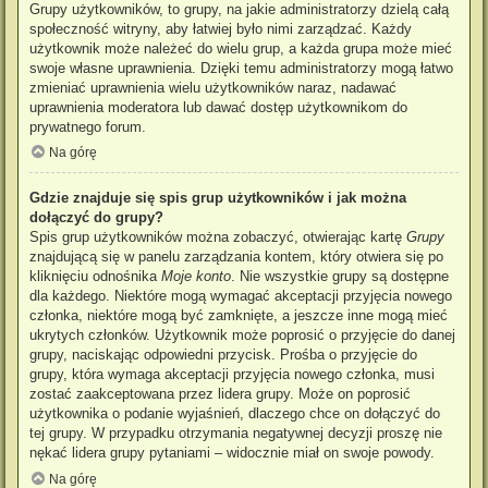
Grupy użytkowników, to grupy, na jakie administratorzy dzielą całą
społeczność witryny, aby łatwiej było nimi zarządzać. Każdy
użytkownik może należeć do wielu grup, a każda grupa może mieć
swoje własne uprawnienia. Dzięki temu administratorzy mogą łatwo
zmieniać uprawnienia wielu użytkowników naraz, nadawać
uprawnienia moderatora lub dawać dostęp użytkownikom do
prywatnego forum.
Na górę
Gdzie znajduje się spis grup użytkowników i jak można
dołączyć do grupy?
Spis grup użytkowników można zobaczyć, otwierając kartę
Grupy
znajdującą się w panelu zarządzania kontem, który otwiera się po
kliknięciu odnośnika
Moje konto
. Nie wszystkie grupy są dostępne
dla każdego. Niektóre mogą wymagać akceptacji przyjęcia nowego
członka, niektóre mogą być zamknięte, a jeszcze inne mogą mieć
ukrytych członków. Użytkownik może poprosić o przyjęcie do danej
grupy, naciskając odpowiedni przycisk. Prośba o przyjęcie do
grupy, która wymaga akceptacji przyjęcia nowego członka, musi
zostać zaakceptowana przez lidera grupy. Może on poprosić
użytkownika o podanie wyjaśnień, dlaczego chce on dołączyć do
tej grupy. W przypadku otrzymania negatywnej decyzji proszę nie
nękać lidera grupy pytaniami – widocznie miał on swoje powody.
Na górę