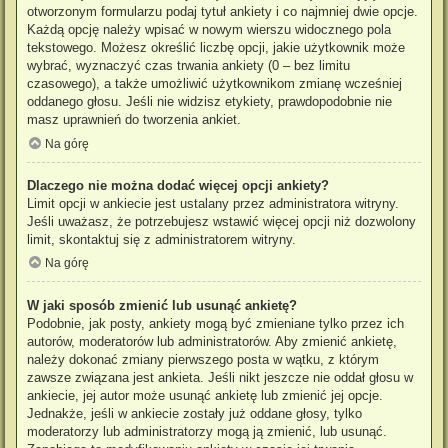
otworzonym formularzu podaj tytuł ankiety i co najmniej dwie opcje.
Każdą opcję należy wpisać w nowym wierszu widocznego pola
tekstowego. Możesz określić liczbę opcji, jakie użytkownik może
wybrać, wyznaczyć czas trwania ankiety (0 – bez limitu
czasowego), a także umożliwić użytkownikom zmianę wcześniej
oddanego głosu. Jeśli nie widzisz etykiety, prawdopodobnie nie
masz uprawnień do tworzenia ankiet.
Na górę
Dlaczego nie można dodać więcej opcji ankiety?
Limit opcji w ankiecie jest ustalany przez administratora witryny.
Jeśli uważasz, że potrzebujesz wstawić więcej opcji niż dozwolony
limit, skontaktuj się z administratorem witryny.
Na górę
W jaki sposób zmienić lub usunąć ankietę?
Podobnie, jak posty, ankiety mogą być zmieniane tylko przez ich
autorów, moderatorów lub administratorów. Aby zmienić ankietę,
należy dokonać zmiany pierwszego posta w wątku, z którym
zawsze związana jest ankieta. Jeśli nikt jeszcze nie oddał głosu w
ankiecie, jej autor może usunąć ankietę lub zmienić jej opcje.
Jednakże, jeśli w ankiecie zostały już oddane głosy, tylko
moderatorzy lub administratorzy mogą ją zmienić, lub usunąć.