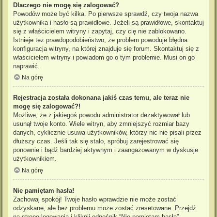
Dlaczego nie mogę się zalogować?
Powodów może być kilka. Po pierwsze sprawdź, czy twoja nazwa
użytkownika i hasło są prawidłowe. Jeżeli są prawidłowe, skontaktuj
się z właścicielem witryny i zapytaj, czy cię nie zablokowano.
Istnieje też prawdopodobieństwo, że problem powoduje błędna
konfiguracja witryny, na której znajduje się forum. Skontaktuj się z
właścicielem witryny i powiadom go o tym problemie. Musi on go
naprawić.
Na górę
Rejestracja została dokonana jakiś czas temu, ale teraz nie
mogę się zalogować?!
Możliwe, że z jakiegoś powodu administrator dezaktywował lub
usunął twoje konto. Wiele witryn, aby zmniejszyć rozmiar bazy
danych, cyklicznie usuwa użytkowników, którzy nic nie pisali przez
dłuższy czas. Jeśli tak się stało, spróbuj zarejestrować się
ponownie i bądź bardziej aktywnym i zaangażowanym w dyskusje
użytkownikiem.
Na górę
Nie pamiętam hasła!
Zachowaj spokój! Twoje hasło wprawdzie nie może zostać
odzyskane, ale bez problemu może zostać zresetowane. Przejdź
na stronę logowania i kliknij odnośnik “Nie pamiętam hasła”.