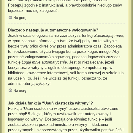
Postępuj zgodnie z instrukcjami, a prawdopodobnie niedługo znów
będziesz móc się zalogować.
Na górę
Dlaczego następuje automatyczne wylogowanie?
Jeżeli w czasie logowania nie zaznaczysz funkcji
Zapamiętaj mnie
,
witryna zachowa informację o tym, że twój pobyt na tej witrynie
będzie trwał tylko określony przez administratora czas. Zapobiega
to niewłaściwemu użyciu twojego konta przez kogoś innego. Aby
pozostać zalogowanym/zalogowaną, podczas logowania zaznacz
funkcję
Loguj mnie automatycznie
. Jest to niezalecane, jeżeli
korzystasz z witryny z ogólnie dostępnego komputera, np. w
bibliotece, kawiarence internetowej, sali komputerowej w szkole lub
na uczelni itp. Jeśli nie widzisz tej funkcji, oznacza to, że
administrator ją wyłączył.
Na górę
Jak działa funkcja “Usuń ciasteczka witryny”?
Funkcja “Usuń ciasteczka witryny” usuwa ciasteczka utworzone
przez phpBB dzięki, którym użytkownik jest autoryzowany i
logowany do witryny. Dostarczają one również funkcję – jeśli
została włączona przez administratora witryny – śledzenia
przeczytanych i nieprzeczytanych przez użytkownika postów. Jeśli