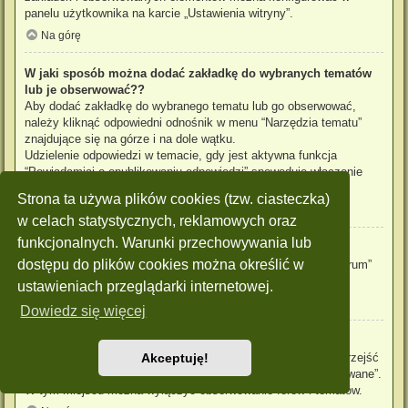
panelu użytkownika na karcie „Ustawienia witryny”.
Na górę
W jaki sposób można dodać zakładkę do wybranych tematów
lub je obserwować??
Aby dodać zakładkę do wybranego tematu lub go obserwować,
należy kliknąć odpowiedni odnośnik w menu “Narzędzia tematu”
znajdujące się na górze i na dole wątku.
Udzielenie odpowiedzi w temacie, gdy jest aktywna funkcja
“Powiadamiaj o opublikowaniu odpowiedzi” spowoduje włączenie
obserwowania tematu.
Strona ta używa plików cookies (tzw. ciasteczka)
Na górę
w celach statystycznych, reklamowych oraz
funkcjonalnych. Warunki przechowywania lub
Jak obserwować wybrane forum?
dostępu do plików cookies można określić w
Aby obserwować wybrane forum, należy kliknąć „Obserwuj forum”
znajdujący się na dole strony.
ustawieniach przeglądarki internetowej.
Na górę
Dowiedz się więcej
W jaki sposób usunąć obserwowanie forum, tematu?
Aby wyłączyć funkcję obserwowania forum, tematu, należy przejść
Akceptuję!
do panelu zarządzania kontem i następnie do karty “Obserwowane”.
W tym miejscu można wyłączyć obserwowanie forów i tematów.