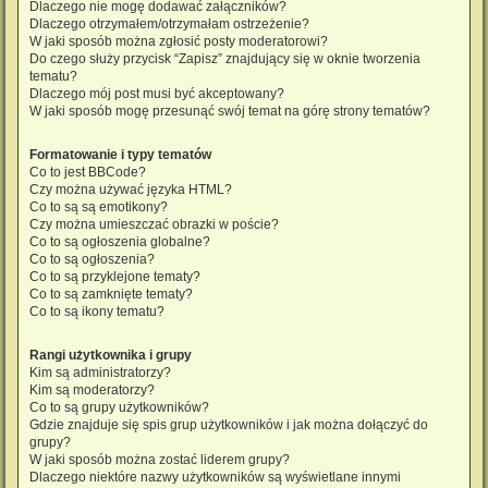
Dlaczego nie mogę dodawać załączników?
Dlaczego otrzymałem/otrzymałam ostrzeżenie?
W jaki sposób można zgłosić posty moderatorowi?
Do czego służy przycisk “Zapisz” znajdujący się w oknie tworzenia
tematu?
Dlaczego mój post musi być akceptowany?
W jaki sposób mogę przesunąć swój temat na górę strony tematów?
Formatowanie i typy tematów
Co to jest BBCode?
Czy można używać języka HTML?
Co to są są emotikony?
Czy można umieszczać obrazki w poście?
Co to są ogłoszenia globalne?
Co to są ogłoszenia?
Co to są przyklejone tematy?
Co to są zamknięte tematy?
Co to są ikony tematu?
Rangi użytkownika i grupy
Kim są administratorzy?
Kim są moderatorzy?
Co to są grupy użytkowników?
Gdzie znajduje się spis grup użytkowników i jak można dołączyć do
grupy?
W jaki sposób można zostać liderem grupy?
Dlaczego niektóre nazwy użytkowników są wyświetlane innymi