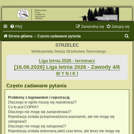
FAQ
Zarejestruj się
Zaloguj się
S
Strona główna
Często zadawane pytania
z
STRZELEC
u
Wielkopolska Sekcja Strzelectwa Terenowego
k
Liga letnia 2026 - terminarz
[16.08.2026] Liga letnia 2026 - Zawody 4/6
a
W Y N I K I
j
Często zadawane pytania
Problemy z logowaniem i rejestracją
Dlaczego w ogóle muszę się rejestrować?
Co to jest COPPA?
Dlaczego nie mogę się zarejestrować?
Rejestracja została przeprowadzona poprawnie, ale nie mogę się
zalogować!
Dlaczego nie mogę się zalogować?
Rejestracja została dokonana jakiś czas temu, ale teraz nie mogę się