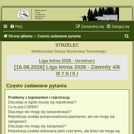
FAQ
Zarejestruj się
Zaloguj się
S
Strona główna
Często zadawane pytania
z
STRZELEC
u
Wielkopolska Sekcja Strzelectwa Terenowego
k
Liga letnia 2026 - terminarz
[16.08.2026] Liga letnia 2026 - Zawody 4/6
a
W Y N I K I
j
Często zadawane pytania
Problemy z logowaniem i rejestracją
Dlaczego w ogóle muszę się rejestrować?
Co to jest COPPA?
Dlaczego nie mogę się zarejestrować?
Rejestracja została przeprowadzona poprawnie, ale nie mogę się
zalogować!
Dlaczego nie mogę się zalogować?
Rejestracja została dokonana jakiś czas temu, ale teraz nie mogę się