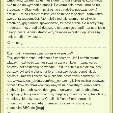
Emotikony, zwane też uśmieszkami, to małe obrazki, które mogą
być użyte do wyrażania emocji. Do wyrażania emocji można też
stosować krótkie kody, np. :) oznacza radość, podczas gdy :(
smutek. Pełna lista emotikon jest dostępna z poziomu formularza
tworzenia wiadomości. Nie należy jednak nadmiernie używać
emotikon, gdyż mogą spowodować, że post stanie się nieczytelny i
moderator może podjąć decyzję o ich usunięciu bądź też usunięciu
całego posta. Administrator witryny może określić dopuszczalny
limit emotikon w poście.
Na górę
Czy można umieszczać obrazki w poście?
Tak, obrazki można umieszczać w postach. Jeśli administrator
włączył możliwość zamieszczania załączników, można wgrać
obrazek bezpośrednio na witrynę. Jeśli ta funkcja nie działa, aby
obrazek był wyświetlany na forum, należy podać odnośnik do
obrazka umieszczonego na publicznie dostępnym serwerze, np.
http://www.jakas_strona.com/moj_obrazek.gif. Nie można podawać
odnośników do obrazków zapisanych na prywatnym komputerze,
chyba że jest publicznie dostępnym serwerem ani do obrazków
znajdujących się na stronach wymagających autoryzacji, takich jak,
np. skrzynki pocztowe na Gmail lub Yahoo! oraz stronach
chronionych hasłem. Aby umieścić obrazek w poście, użyj
znacznika BBCode
[img]
.