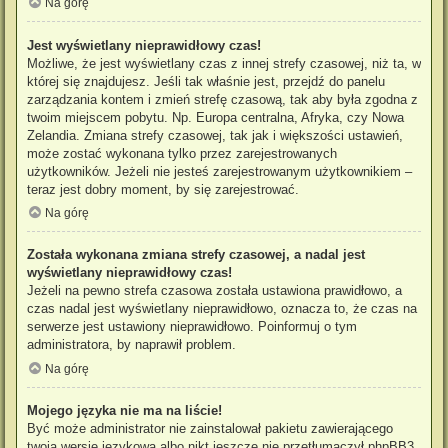
Na górę
Jest wyświetlany nieprawidłowy czas!
Możliwe, że jest wyświetlany czas z innej strefy czasowej, niż ta, w
której się znajdujesz. Jeśli tak właśnie jest, przejdź do panelu
zarządzania kontem i zmień strefę czasową, tak aby była zgodna z
twoim miejscem pobytu. Np. Europa centralna, Afryka, czy Nowa
Zelandia. Zmiana strefy czasowej, tak jak i większości ustawień,
może zostać wykonana tylko przez zarejestrowanych
użytkowników. Jeżeli nie jesteś zarejestrowanym użytkownikiem –
teraz jest dobry moment, by się zarejestrować.
Na górę
Została wykonana zmiana strefy czasowej, a nadal jest
wyświetlany nieprawidłowy czas!
Jeżeli na pewno strefa czasowa została ustawiona prawidłowo, a
czas nadal jest wyświetlany nieprawidłowo, oznacza to, że czas na
serwerze jest ustawiony nieprawidłowo. Poinformuj o tym
administratora, by naprawił problem.
Na górę
Mojego języka nie ma na liście!
Być może administrator nie zainstalował pakietu zawierającego
twoją wersję językową albo nikt jeszcze nie przetłumaczył phpBB3