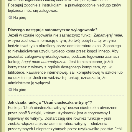
Postępuj zgodnie z instrukcjami, a prawdopodobnie niedługo znów
będziesz móc się zalogować.
Na górę
Dlaczego następuje automatyczne wylogowanie?
Jeżeli w czasie logowania nie zaznaczysz funkcji
Zapamiętaj mnie
,
witryna zachowa informację o tym, że twój pobyt na tej witrynie
będzie trwał tylko określony przez administratora czas. Zapobiega
to niewłaściwemu użyciu twojego konta przez kogoś innego. Aby
pozostać zalogowanym/zalogowaną, podczas logowania zaznacz
funkcję
Loguj mnie automatycznie
. Jest to niezalecane, jeżeli
korzystasz z witryny z ogólnie dostępnego komputera, np. w
bibliotece, kawiarence internetowej, sali komputerowej w szkole lub
na uczelni itp. Jeśli nie widzisz tej funkcji, oznacza to, że
administrator ją wyłączył.
Na górę
Jak działa funkcja “Usuń ciasteczka witryny”?
Funkcja “Usuń ciasteczka witryny” usuwa ciasteczka utworzone
przez phpBB dzięki, którym użytkownik jest autoryzowany i
logowany do witryny. Dostarczają one również funkcję – jeśli
została włączona przez administratora witryny – śledzenia
przeczytanych i nieprzeczytanych przez użytkownika postów. Jeśli