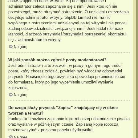
obowiązujące na danej witrynie. Są one opublikowane i
administrator zaleca zapoznanie się z nimi. Jeśli ktoś ich nie
przestrzegał, może otrzymać ostrzeżenie. O udzieleniu ostrzeżenia
decyduje administrator witryny. phpBB Limited nie ma nic
wspólnego z ostrzeżeniami udzielanymi na tej witrynie i nie ponosi
żadnej odpowiedzialności związanej z nimi. Jeśli nadal nie masz
jasności, dlaczego otrzymałeś/otrzymałaś ostrzeżenie, skontaktuj
się z administratorem witryny.
Na górę
W jaki sposób można zgłosić posty moderatorowi?
Jeśli administrator na to zezwolił, w prawym górnym rogu treści
posta, który chcesz zgłosić, powinien być widoczny odpowiedni
przycisk. Naciśnięcie tego przycisku spowoduje przeniesienie cię
do formularza, który po jego wypełnieniu umożliwi wysłanie
zgłoszenia.
Na górę
Do czego służy przycisk “Zapisz” znajdujący się w oknie
tworzenia tematu?
Funkcja ta umożliwia zapisanie kopii roboczej i dokończenie pisania
oraz wysłanie w późniejszym czasie. Zapisaną kopię roboczą
można wczytać z poziomu panelu użytkownika.
Na górę