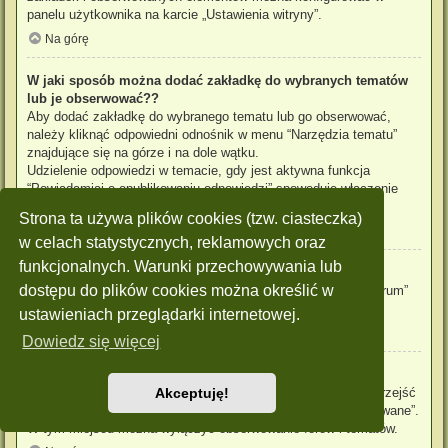
panelu użytkownika na karcie „Ustawienia witryny”.
Na górę
W jaki sposób można dodać zakładkę do wybranych tematów
lub je obserwować??
Aby dodać zakładkę do wybranego tematu lub go obserwować,
należy kliknąć odpowiedni odnośnik w menu “Narzędzia tematu”
znajdujące się na górze i na dole wątku.
Udzielenie odpowiedzi w temacie, gdy jest aktywna funkcja
“Powiadamiaj o opublikowaniu odpowiedzi” spowoduje włączenie
obserwowania tematu.
Strona ta używa plików cookies (tzw. ciasteczka)
Na górę
w celach statystycznych, reklamowych oraz
funkcjonalnych. Warunki przechowywania lub
Jak obserwować wybrane forum?
dostępu do plików cookies można określić w
Aby obserwować wybrane forum, należy kliknąć „Obserwuj forum”
znajdujący się na dole strony.
ustawieniach przeglądarki internetowej.
Na górę
Dowiedz się więcej
W jaki sposób usunąć obserwowanie forum, tematu?
Aby wyłączyć funkcję obserwowania forum, tematu, należy przejść
Akceptuję!
do panelu zarządzania kontem i następnie do karty “Obserwowane”.
W tym miejscu można wyłączyć obserwowanie forów i tematów.