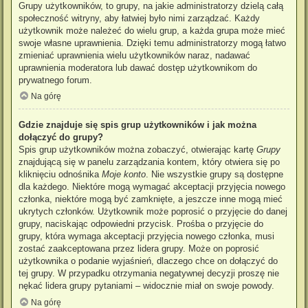
Grupy użytkowników, to grupy, na jakie administratorzy dzielą całą
społeczność witryny, aby łatwiej było nimi zarządzać. Każdy
użytkownik może należeć do wielu grup, a każda grupa może mieć
swoje własne uprawnienia. Dzięki temu administratorzy mogą łatwo
zmieniać uprawnienia wielu użytkowników naraz, nadawać
uprawnienia moderatora lub dawać dostęp użytkownikom do
prywatnego forum.
Na górę
Gdzie znajduje się spis grup użytkowników i jak można
dołączyć do grupy?
Spis grup użytkowników można zobaczyć, otwierając kartę
Grupy
znajdującą się w panelu zarządzania kontem, który otwiera się po
kliknięciu odnośnika
Moje konto
. Nie wszystkie grupy są dostępne
dla każdego. Niektóre mogą wymagać akceptacji przyjęcia nowego
członka, niektóre mogą być zamknięte, a jeszcze inne mogą mieć
ukrytych członków. Użytkownik może poprosić o przyjęcie do danej
grupy, naciskając odpowiedni przycisk. Prośba o przyjęcie do
grupy, która wymaga akceptacji przyjęcia nowego członka, musi
zostać zaakceptowana przez lidera grupy. Może on poprosić
użytkownika o podanie wyjaśnień, dlaczego chce on dołączyć do
tej grupy. W przypadku otrzymania negatywnej decyzji proszę nie
nękać lidera grupy pytaniami – widocznie miał on swoje powody.
Na górę