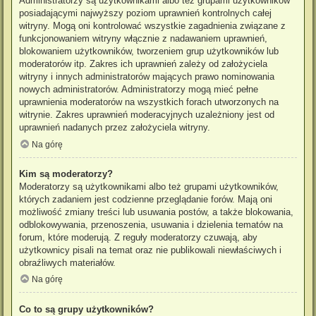
Administratorzy są użytkownikami albo też grupami użytkowników
posiadającymi najwyższy poziom uprawnień kontrolnych całej
witryny. Mogą oni kontrolować wszystkie zagadnienia związane z
funkcjonowaniem witryny włącznie z nadawaniem uprawnień,
blokowaniem użytkowników, tworzeniem grup użytkowników lub
moderatorów itp. Zakres ich uprawnień zależy od założyciela
witryny i innych administratorów mających prawo nominowania
nowych administratorów. Administratorzy mogą mieć pełne
uprawnienia moderatorów na wszystkich forach utworzonych na
witrynie. Zakres uprawnień moderacyjnych uzależniony jest od
uprawnień nadanych przez założyciela witryny.
Na górę
Kim są moderatorzy?
Moderatorzy są użytkownikami albo też grupami użytkowników,
których zadaniem jest codzienne przeglądanie forów. Mają oni
możliwość zmiany treści lub usuwania postów, a także blokowania,
odblokowywania, przenoszenia, usuwania i dzielenia tematów na
forum, które moderują. Z reguły moderatorzy czuwają, aby
użytkownicy pisali na temat oraz nie publikowali niewłaściwych i
obraźliwych materiałów.
Na górę
Co to są grupy użytkowników?