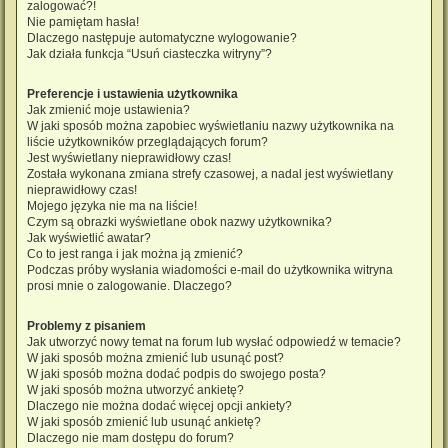
zalogować?!
Nie pamiętam hasła!
Dlaczego następuje automatyczne wylogowanie?
Jak działa funkcja “Usuń ciasteczka witryny”?
Preferencje i ustawienia użytkownika
Jak zmienić moje ustawienia?
W jaki sposób można zapobiec wyświetlaniu nazwy użytkownika na
liście użytkowników przeglądających forum?
Jest wyświetlany nieprawidłowy czas!
Została wykonana zmiana strefy czasowej, a nadal jest wyświetlany
nieprawidłowy czas!
Mojego języka nie ma na liście!
Czym są obrazki wyświetlane obok nazwy użytkownika?
Jak wyświetlić awatar?
Co to jest ranga i jak można ją zmienić?
Podczas próby wysłania wiadomości e-mail do użytkownika witryna
prosi mnie o zalogowanie. Dlaczego?
Problemy z pisaniem
Jak utworzyć nowy temat na forum lub wysłać odpowiedź w temacie?
W jaki sposób można zmienić lub usunąć post?
W jaki sposób można dodać podpis do swojego posta?
W jaki sposób można utworzyć ankietę?
Dlaczego nie można dodać więcej opcji ankiety?
W jaki sposób zmienić lub usunąć ankietę?
Dlaczego nie mam dostępu do forum?