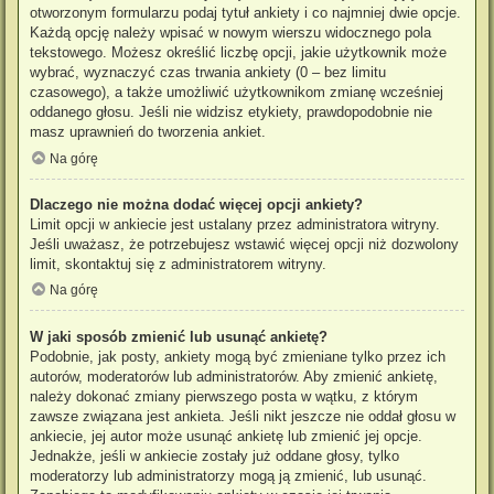
otworzonym formularzu podaj tytuł ankiety i co najmniej dwie opcje.
Każdą opcję należy wpisać w nowym wierszu widocznego pola
tekstowego. Możesz określić liczbę opcji, jakie użytkownik może
wybrać, wyznaczyć czas trwania ankiety (0 – bez limitu
czasowego), a także umożliwić użytkownikom zmianę wcześniej
oddanego głosu. Jeśli nie widzisz etykiety, prawdopodobnie nie
masz uprawnień do tworzenia ankiet.
Na górę
Dlaczego nie można dodać więcej opcji ankiety?
Limit opcji w ankiecie jest ustalany przez administratora witryny.
Jeśli uważasz, że potrzebujesz wstawić więcej opcji niż dozwolony
limit, skontaktuj się z administratorem witryny.
Na górę
W jaki sposób zmienić lub usunąć ankietę?
Podobnie, jak posty, ankiety mogą być zmieniane tylko przez ich
autorów, moderatorów lub administratorów. Aby zmienić ankietę,
należy dokonać zmiany pierwszego posta w wątku, z którym
zawsze związana jest ankieta. Jeśli nikt jeszcze nie oddał głosu w
ankiecie, jej autor może usunąć ankietę lub zmienić jej opcje.
Jednakże, jeśli w ankiecie zostały już oddane głosy, tylko
moderatorzy lub administratorzy mogą ją zmienić, lub usunąć.