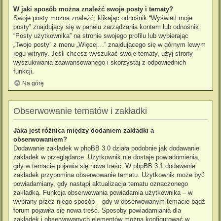
W jaki sposób można znaleźć swoje posty i tematy?
Swoje posty można znaleźć, klikając odnośnik “Wyświetl moje
posty” znajdujący się w panelu zarządzania kontem lub odnośnik
“Posty użytkownika” na stronie swojego profilu lub wybierając
„Twoje posty” z menu „Więcej…” znajdującego się w górnym lewym
rogu witryny. Jeśli chcesz wyszukać swoje tematy, użyj strony
wyszukiwania zaawansowanego i skorzystaj z odpowiednich
funkcji.
Na górę
Obserwowanie tematów i zakładki
Jaka jest różnica między dodaniem zakładki a
obserwowaniem?
Dodawanie zakładek w phpBB 3.0 działa podobnie jak dodawanie
zakładek w przeglądarce. Użytkownik nie dostaje powiadomienia,
gdy w temacie pojawia się nowa treść. W phpBB 3.1 dodawanie
zakładek przypomina obserwowanie tematu. Użytkownik może być
powiadamiany, gdy nastąpi aktualizacja tematu oznaczonego
zakładką. Funkcja obserwowania powiadamia użytkownika – w
wybrany przez niego sposób – gdy w obserwowanym temacie bądź
forum pojawiła się nowa treść. Sposoby powiadamiania dla
zakładek i obserwowanych elementów można konfigurować w