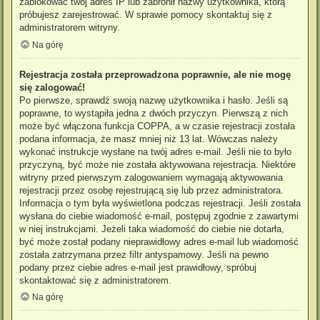
zablokować twój adres IP lub zabronił nazwy użytkownika, którą
próbujesz zarejestrować. W sprawie pomocy skontaktuj się z
administratorem witryny.
Na górę
Rejestracja została przeprowadzona poprawnie, ale nie mogę
się zalogować!
Po pierwsze, sprawdź swoją nazwę użytkownika i hasło. Jeśli są
poprawne, to wystąpiła jedna z dwóch przyczyn. Pierwszą z nich
może być włączona funkcja COPPA, a w czasie rejestracji została
podana informacja, że masz mniej niż 13 lat. Wówczas należy
wykonać instrukcje wysłane na twój adres e-mail. Jeśli nie to było
przyczyną, być może nie została aktywowana rejestracja. Niektóre
witryny przed pierwszym zalogowaniem wymagają aktywowania
rejestracji przez osobę rejestrującą się lub przez administratora.
Informacja o tym była wyświetlona podczas rejestracji. Jeśli została
wysłana do ciebie wiadomość e-mail, postępuj zgodnie z zawartymi
w niej instrukcjami. Jeżeli taka wiadomość do ciebie nie dotarła,
być może został podany nieprawidłowy adres e-mail lub wiadomość
została zatrzymana przez filtr antyspamowy. Jeśli na pewno
podany przez ciebie adres e-mail jest prawidłowy, spróbuj
skontaktować się z administratorem.
Na górę