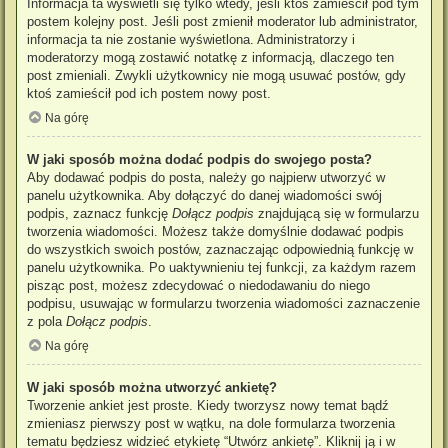
Informacja ta wyświetli się tylko wtedy, jeśli ktoś zamieścił pod tym
postem kolejny post. Jeśli post zmienił moderator lub administrator,
informacja ta nie zostanie wyświetlona. Administratorzy i
moderatorzy mogą zostawić notatkę z informacją, dlaczego ten
post zmieniali. Zwykli użytkownicy nie mogą usuwać postów, gdy
ktoś zamieścił pod ich postem nowy post.
Na górę
W jaki sposób można dodać podpis do swojego posta?
Aby dodawać podpis do posta, należy go najpierw utworzyć w
panelu użytkownika. Aby dołączyć do danej wiadomości swój
podpis, zaznacz funkcję
Dołącz podpis
znajdującą się w formularzu
tworzenia wiadomości. Możesz także domyślnie dodawać podpis
do wszystkich swoich postów, zaznaczając odpowiednią funkcję w
panelu użytkownika. Po uaktywnieniu tej funkcji, za każdym razem
pisząc post, możesz zdecydować o niedodawaniu do niego
podpisu, usuwając w formularzu tworzenia wiadomości zaznaczenie
z pola
Dołącz podpis
.
Na górę
W jaki sposób można utworzyć ankietę?
Tworzenie ankiet jest proste. Kiedy tworzysz nowy temat bądź
zmieniasz pierwszy post w wątku, na dole formularza tworzenia
tematu będziesz widzieć etykietę “Utwórz ankietę”. Kliknij ją i w