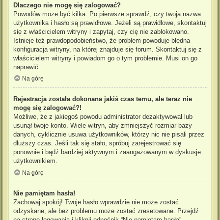
Dlaczego nie mogę się zalogować?
Powodów może być kilka. Po pierwsze sprawdź, czy twoja nazwa
użytkownika i hasło są prawidłowe. Jeżeli są prawidłowe, skontaktuj
się z właścicielem witryny i zapytaj, czy cię nie zablokowano.
Istnieje też prawdopodobieństwo, że problem powoduje błędna
konfiguracja witryny, na której znajduje się forum. Skontaktuj się z
właścicielem witryny i powiadom go o tym problemie. Musi on go
naprawić.
Na górę
Rejestracja została dokonana jakiś czas temu, ale teraz nie
mogę się zalogować?!
Możliwe, że z jakiegoś powodu administrator dezaktywował lub
usunął twoje konto. Wiele witryn, aby zmniejszyć rozmiar bazy
danych, cyklicznie usuwa użytkowników, którzy nic nie pisali przez
dłuższy czas. Jeśli tak się stało, spróbuj zarejestrować się
ponownie i bądź bardziej aktywnym i zaangażowanym w dyskusje
użytkownikiem.
Na górę
Nie pamiętam hasła!
Zachowaj spokój! Twoje hasło wprawdzie nie może zostać
odzyskane, ale bez problemu może zostać zresetowane. Przejdź
na stronę logowania i kliknij odnośnik “Nie pamiętam hasła”.