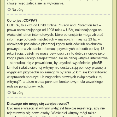
chwilę, więc zaleca się jej wykonanie.
Na górę
Co to jest COPPA?
COPPA, to skrót od Child Online Privacy and Protection Act –
prawa obowiązującego od 1998 roku w USA, nakładającego na
właścicieli stron internetowych, które potencjalnie mogą zbierać
informacje od osób małoletnich – mających mniej niż 13 lat –
obowiązek posiadania pisemnej zgody rodziców lub opiekunów
prawnych na zbieranie informacji prywatnych od osób poniżej 13
roku życia. Jeżeli nie masz pewności czy to dotyczy ciebie jako
kogoś próbującego zarejestrować się na danej witrynie internetowej
– skontaktuj się z prawnikiem, by uzyskać wyjaśnienie. phpBB
Limited i właściciele tej witryny nie dostarczają pomocy prawnej z
wyjątkiem przypadku opisanego w pytaniu „Z kim się kontaktować
w sprawach nadużyć lub zagadnień prawnych związanych z tą
witryną?”, a także nie są punktem kontaktowym dla wszelkiego
rodzaju porad prawnych.
Na górę
Dlaczego nie mogę się zarejestrować?
Być może właściciel witryny wyłączył funkcję rejestracji, aby nie
rejestrowały się nowe osoby. Właściciel witryny mógł także