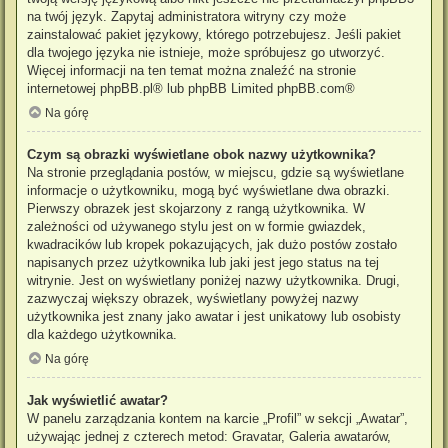
na twój język. Zapytaj administratora witryny czy może
zainstalować pakiet językowy, którego potrzebujesz. Jeśli pakiet
dla twojego języka nie istnieje, może spróbujesz go utworzyć.
Więcej informacji na ten temat można znaleźć na stronie
internetowej
phpBB.pl
® lub phpBB Limited
phpBB.com
®
Na górę
Czym są obrazki wyświetlane obok nazwy użytkownika?
Na stronie przeglądania postów, w miejscu, gdzie są wyświetlane
informacje o użytkowniku, mogą być wyświetlane dwa obrazki.
Pierwszy obrazek jest skojarzony z rangą użytkownika. W
zależności od używanego stylu jest on w formie gwiazdek,
kwadracików lub kropek pokazujących, jak dużo postów zostało
napisanych przez użytkownika lub jaki jest jego status na tej
witrynie. Jest on wyświetlany poniżej nazwy użytkownika. Drugi,
zazwyczaj większy obrazek, wyświetlany powyżej nazwy
użytkownika jest znany jako awatar i jest unikatowy lub osobisty
dla każdego użytkownika.
Na górę
Jak wyświetlić awatar?
W panelu zarządzania kontem na karcie „Profil” w sekcji „Awatar”,
używając jednej z czterech metod: Gravatar, Galeria awatarów,