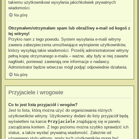
takiemu użytkownikowi wysyłania jakichkolwiek prywatnych
wiadomości.
Na górę
Otrzymałem/otrzymałam spam lub obraźliwy e-mail od kogoś z
tej witryny!
Przykro nam z tego powodu. System wysyłania e-maili witryny
zawiera zabezpieczenia umożliwiające wytropienie użytkowników,
którzy wysyłają takie wiadomości. Prześlij administratorowi witryny
pełną kopię otrzymanego e-maila – ważne, aby były w niej zawarte
nagłówki, ponieważ zawierają one informacje o nadawcy.
Administrator będzie wówczas mógł podjąć odpowiednie działania.
Na górę
Przyjaciele i wrogowie
Co to jest lista przyjaciół i wrogów?
Jest to lista, którą można użyć do organizowania różnych
użytkowników witryny. Użytkownicy dodani do listy przyjaciół będą
wyświetleni na karcie
Przyjaciele
znajdującej się w panelu
zarządzania kontem. Z tego poziomu można szybko sprawdzić ich
status, a także wysłać prywatną wiadomość. Zależnie od
używanego stylu witryny, posty tych użytkowników mogą być