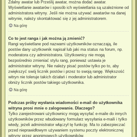
Zdalny awatar lub Prześlij awatar, można dodać awatar.
Wyświetlanie awatarów i sposób ich wyświetlania są uzależnione od
administratora witryny. Jeśli nie można używać awatarów na danej
witrynie, należy skontaktować się z jej administratorem.
Na górę
Co to jest ranga i jak można ją zmienić?
Rangi wyświetlane pod nazwami użytkowników oznaczają, ile
postów dany użytkownik napisał lub jaki ma status na forum, np.
moderatora czy administratora. Użytkownicy nie mogą
bezpośrednio zmieniać stylu rang, ponieważ ustawia je
administrator witryny. Nie należy pisać postów tylko po to, aby
zwiększyć swój licznik postów i przez to swoją rangę. Większość
witryn nie toleruje takich działań i moderator lub administrator
obniży licznik postów takiego użytkownika.
Na górę
Podczas próby wysłania wiadomości e-mail do użytkownika
witryna prosi mnie o zalogowanie. Dlaczego?
Tylko zarejestrowani użytkownicy mogą wysyłać e-maile do innych
użytkowników przez wbudowany formularz wysyłania e-maili i tylko
wtedy, jeżeli administrator włączył tę funkcję. Ma to zabezpieczać
przed nieprawidłowym używaniem systemu poczty elektronicznej
witryny przez anonimowych użytkowników.