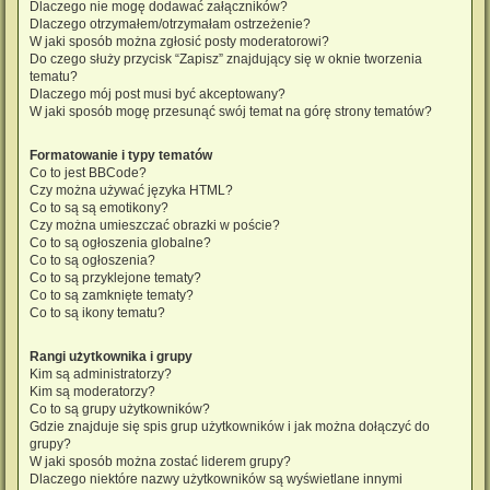
Dlaczego nie mogę dodawać załączników?
Dlaczego otrzymałem/otrzymałam ostrzeżenie?
W jaki sposób można zgłosić posty moderatorowi?
Do czego służy przycisk “Zapisz” znajdujący się w oknie tworzenia
tematu?
Dlaczego mój post musi być akceptowany?
W jaki sposób mogę przesunąć swój temat na górę strony tematów?
Formatowanie i typy tematów
Co to jest BBCode?
Czy można używać języka HTML?
Co to są są emotikony?
Czy można umieszczać obrazki w poście?
Co to są ogłoszenia globalne?
Co to są ogłoszenia?
Co to są przyklejone tematy?
Co to są zamknięte tematy?
Co to są ikony tematu?
Rangi użytkownika i grupy
Kim są administratorzy?
Kim są moderatorzy?
Co to są grupy użytkowników?
Gdzie znajduje się spis grup użytkowników i jak można dołączyć do
grupy?
W jaki sposób można zostać liderem grupy?
Dlaczego niektóre nazwy użytkowników są wyświetlane innymi