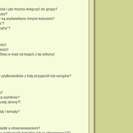
ików i jak można dołączyć do grupy?
rupy?
 są wyświetlane innymi kolorami?
a”?
cyjny”?
ści!
ości!
wy e-mail od kogoś z tej witryny!
żytkowników z listy przyjaciół lub wrogów?
a?
ca wyników?
stą stronę?!
ty i tematy?
kładki a obserwowaniem?
do wybranych tematów lub je obserwować??