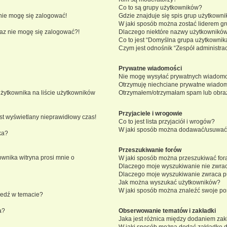
Co to są grupy użytkowników?
nie mogę się zalogować!
Gdzie znajduje się spis grup użytkown
W jaki sposób można zostać liderem g
eraz nie mogę się zalogować?!
Dlaczego niektóre nazwy użytkowników
Co to jest “Domyślna grupa użytkownik
Czym jest odnośnik “Zespół administra
Prywatne wiadomości
Nie mogę wysyłać prywatnych wiadomo
Otrzymuję niechciane prywatne wiadom
żytkownika na liście użytkowników
Otrzymałem/otrzymałam spam lub obraźli
Przyjaciele i wrogowie
st wyświetlany nieprawidłowy czas!
Co to jest lista przyjaciół i wrogów?
W jaki sposób można dodawać/usuwać u
ka?
Przeszukiwanie forów
wnika witryna prosi mnie o
W jaki sposób można przeszukiwać for
Dlaczego moje wyszukiwanie nie zwra
Dlaczego moje wyszukiwanie zwraca pu
Jak można wyszukać użytkowników?
W jaki sposób można znaleźć swoje pos
iedź w temacie?
a?
Obserwowanie tematów i zakładki
Jaka jest różnica między dodaniem za
W jaki sposób można dodać zakładkę 