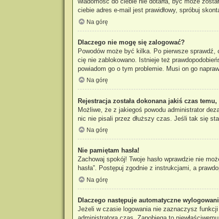
wiadomość do ciebie nie dotarła, być może zosta
ciebie adres e-mail jest prawidłowy, spróbuj skon
Na górę
Dlaczego nie mogę się zalogować?
Powodów może być kilka. Po pierwsze sprawdź, czy
cię nie zablokowano. Istnieje też prawdopodobieńs
powiadom go o tym problemie. Musi on go napraw
Na górę
Rejestracja została dokonana jakiś czas temu,
Możliwe, że z jakiegoś powodu administrator dez
nic nie pisali przez dłuższy czas. Jeśli tak się
Na górę
Nie pamiętam hasła!
Zachowaj spokój! Twoje hasło wprawdzie nie może
hasła”. Postępuj zgodnie z instrukcjami, a praw
Na górę
Dlaczego następuje automatyczne wylogowan
Jeżeli w czasie logowania nie zaznaczysz funkcj
administratora czas. Zapobiega to niewłaściwem