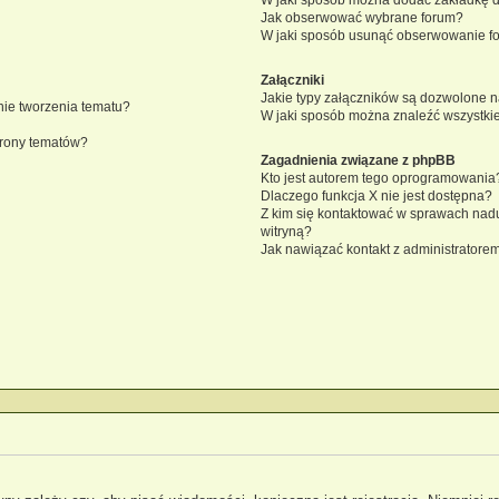
Jak obserwować wybrane forum?
W jaki sposób usunąć obserwowanie f
Załączniki
Jakie typy załączników są dozwolone na
knie tworzenia tematu?
W jaki sposób można znaleźć wszystkie
trony tematów?
Zagadnienia związane z phpBB
Kto jest autorem tego oprogramowania
Dlaczego funkcja X nie jest dostępna?
Z kim się kontaktować w sprawach nad
witryną?
Jak nawiązać kontakt z administratorem