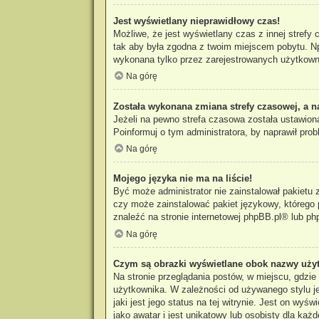
Jest wyświetlany nieprawidłowy czas!
Możliwe, że jest wyświetlany czas z innej strefy 
tak aby była zgodna z twoim miejscem pobytu. Np
wykonana tylko przez zarejestrowanych użytkowni
Na górę
Została wykonana zmiana strefy czasowej, a n
Jeżeli na pewno strefa czasowa została ustawiona
Poinformuj o tym administratora, by naprawił prob
Na górę
Mojego języka nie ma na liście!
Być może administrator nie zainstalował pakietu 
czy może zainstalować pakiet językowy, którego p
znaleźć na stronie internetowej
phpBB.pl
® lub ph
Na górę
Czym są obrazki wyświetlane obok nazwy uży
Na stronie przeglądania postów, w miejscu, gdzi
użytkownika. W zależności od używanego stylu je
jaki jest jego status na tej witrynie. Jest on w
jako awatar i jest unikatowy lub osobisty dla każ