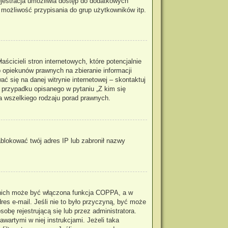
rejestracja umożliwia dostęp do dodatkowych
, możliwość przypisania do grup użytkowników itp.
cicieli stron internetowych, które potencjalnie
 opiekunów prawnych na zbieranie informacji
ć się na danej witrynie internetowej – skontaktuj
m przypadku opisanego w pytaniu „Z kim się
a wszelkiego rodzaju porad prawnych.
zablokować twój adres IP lub zabronił nazwy
z nich może być włączona funkcja COPPA, a w
res e-mail. Jeśli nie to było przyczyną, być może
obę rejestrującą się lub przez administratora.
wartymi w niej instrukcjami. Jeżeli taka