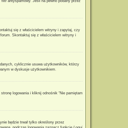
 filtr antyspamowy. Jeśli na pewno podany przez
aktuj się z właścicielem witryny i zapytaj, czy
forum. Skontaktuj się z właścicielem witryny i
 danych, cyklicznie usuwa użytkowników, którzy
ażowanym w dyskusje użytkownikiem.
tronę logowania i kliknij odnośnik “Nie pamiętam
rynie będzie trwał tylko określony przez
ogowaną, podczas logowania zaznacz funkcję
Loguj