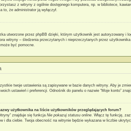
 korzystasz z witryny z ogólnie dostępnego komputera, np. w bibliotece, kawia
za to, że administrator ją wyłączył.
zka utworzone przez phpBB dzięki, którym użytkownik jest autoryzowany i lo
atora witryny – śledzenia przeczytanych i nieprzeczytanych przez użytkownika
k może być pomocne.
a
zystkie twoje ustawienia są zapisywane w bazie danych witryny. Aby je zmie
ch ustawień i preferencji. Odnośnik do panelu o nazwie “Moje konto” znajdu
azwy użytkownika na liście użytkowników przeglądających forum?
tryny” znajduje się funkcja
Nie pokazuj statusu online
. Włącz tę funkcję, za
ów i dla ciebie. Twoja obecność na witrynie będzie wykazana w liczbie ukryty