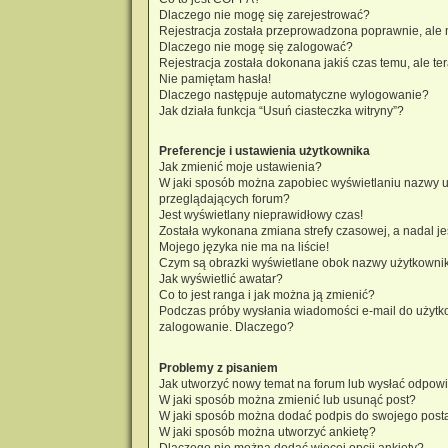
Dlaczego nie mogę się zarejestrować?
Rejestracja została przeprowadzona poprawnie, ale 
Dlaczego nie mogę się zalogować?
Rejestracja została dokonana jakiś czas temu, ale t
Nie pamiętam hasła!
Dlaczego następuje automatyczne wylogowanie?
Jak działa funkcja “Usuń ciasteczka witryny”?
Preferencje i ustawienia użytkownika
Jak zmienić moje ustawienia?
W jaki sposób można zapobiec wyświetlaniu nazwy u
przeglądających forum?
Jest wyświetlany nieprawidłowy czas!
Została wykonana zmiana strefy czasowej, a nadal je
Mojego języka nie ma na liście!
Czym są obrazki wyświetlane obok nazwy użytkowni
Jak wyświetlić awatar?
Co to jest ranga i jak można ją zmienić?
Podczas próby wysłania wiadomości e-mail do użytko
zalogowanie. Dlaczego?
Problemy z pisaniem
Jak utworzyć nowy temat na forum lub wysłać odpow
W jaki sposób można zmienić lub usunąć post?
W jaki sposób można dodać podpis do swojego post
W jaki sposób można utworzyć ankietę?
Dlaczego nie można dodać więcej opcji ankiety?