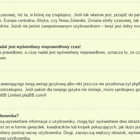
czasowej, niż ta, w której się znajdujesz. Jeśli tak właśnie jest, przejdź do 
. Europa centralna, Afryka, czy Nowa Zelandia. Zmiana strefy czasowej, tak
ków. Jeżeli nie jesteś zarejestrowanym użytkownikiem – teraz jest dobry mo
adal jest wyświetlany nieprawidłowy czas!
 prawidłowo, a czas nadal jest wyświetlany nieprawidłowo, oznacza to, że cz
lem.
zawierającego twoją wersję językową albo nikt jeszcze nie przetłumaczył phpB
otrzebujesz. Jeśli pakiet dla twojego języka nie istnieje, może spróbujesz g
pBB Limited
phpBB.com
®
tkownika?
e są wyświetlane informacje o użytkowniku, mogą być wyświetlane dwa obrazki
st on w formie gwiazdek, kwadracików lub kropek pokazujących, jak dużo po
yświetlany poniżej nazwy użytkownika. Drugi, zazwyczaj większy obrazek, wyś
dego użytkownika.