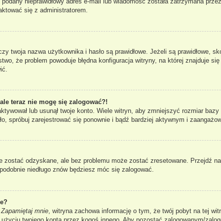
ł podany nieprawidłowy adres e-mail lub wiadomość została zatrzymana przez
taktować się z administratorem.
 twoja nazwa użytkownika i hasło są prawidłowe. Jeżeli są prawidłowe, skont
two, że problem powoduje błędna konfiguracja witryny, na której znajduje się 
ić.
 ale teraz nie mogę się zalogować?!
aktywował lub usunął twoje konto. Wiele witryn, aby zmniejszyć rozmiar bazy
 stało, spróbuj zarejestrować się ponownie i bądź bardziej aktywnym i zaang
 zostać odzyskane, ale bez problemu może zostać zresetowane. Przejdź na s
dopodobnie niedługo znów będziesz móc się zalogować.
ie?
i
Zapamiętaj mnie
, witryna zachowa informację o tym, że twój pobyt na tej wit
u użyciu twojego konta przez kogoś innego. Aby pozostać zalogowanym/zal