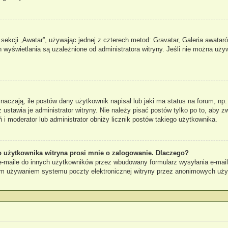
sekcji „Awatar”, używając jednej z czterech metod: Gravatar, Galeria awataró
 wyświetlania są uzależnione od administratora witryny. Jeśli nie można uży
czają, ile postów dany użytkownik napisał lub jaki ma status na forum, np.
stawia je administrator witryny. Nie należy pisać postów tylko po to, aby zw
ń i moderator lub administrator obniży licznik postów takiego użytkownika.
 użytkownika witryna prosi mnie o zalogowanie. Dlaczego?
maile do innych użytkowników przez wbudowany formularz wysyłania e-maili i 
ym używaniem systemu poczty elektronicznej witryny przez anonimowych uż