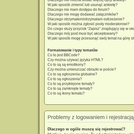
W jaki sposób zmienić lub usunąć ankietę?
Dlaczego nie mam dostępu do forum?
Dlaczego nie mogę dodawać załączników?
Dlaczego otrzymałem/otrzymałam ostrzeżenie?
W jaki sposób można zgłosić posty moderatorowi?
Do czego służy przycisk “Zapisz” znajdujący się w o
Dlaczego mój post musi być akceptowany?
W jaki sposób mogę przesunąć swój temat na górę s
Formatowanie i typy tematów
Co to jest BBCode?
Czy można używać języka HTML?
Co to są są emotikony?
Czy można umieszczać obrazki w poście?
Co to są ogłoszenia globalne?
Co to są ogłoszenia?
Co to są przyklejone tematy?
Co to są zamknięte tematy?
Co to są ikony tematu?
Problemy z logowaniem i rejestracją
Dlaczego w ogóle muszę się rejestrować?