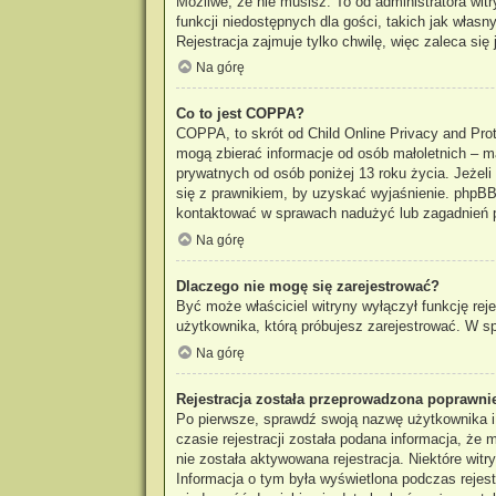
Możliwe, że nie musisz. To od administratora wit
funkcji niedostępnych dla gości, takich jak włas
Rejestracja zajmuje tylko chwilę, więc zaleca się 
Na górę
Co to jest COPPA?
COPPA, to skrót od Child Online Privacy and Prot
mogą zbierać informacje od osób małoletnich – m
prywatnych od osób poniżej 13 roku życia. Jeżeli
się z prawnikiem, by uzyskać wyjaśnienie. phpBB 
kontaktować w sprawach nadużyć lub zagadnień p
Na górę
Dlaczego nie mogę się zarejestrować?
Być może właściciel witryny wyłączył funkcję reje
użytkownika, którą próbujesz zarejestrować. W sp
Na górę
Rejestracja została przeprowadzona poprawnie
Po pierwsze, sprawdź swoją nazwę użytkownika i
czasie rejestracji została podana informacja, że
nie została aktywowana rejestracja. Niektóre wit
Informacja o tym była wyświetlona podczas rejestr