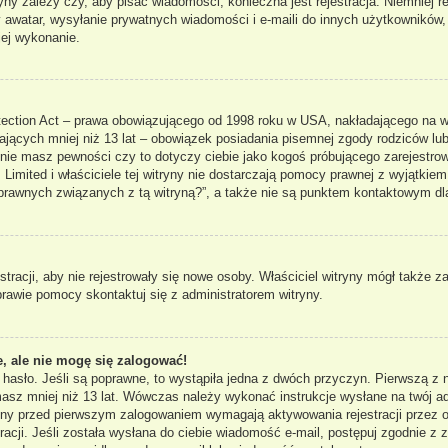
ryny zależy czy, aby pisać wiadomości, konieczna jest rejestracja. Niemniej 
ny awatar, wysyłanie prywatnych wiadomości i e-maili do innych użytkowników
jej wykonanie.
ection Act – prawa obowiązującego od 1998 roku w USA, nakładającego na właś
ających mniej niż 13 lat – obowiązek posiadania pisemnej zgody rodziców lub
 nie masz pewności czy to dotyczy ciebie jako kogoś próbującego zarejestrowa
Limited i właściciele tej witryny nie dostarczają pomocy prawnej z wyjątkie
rawnych związanych z tą witryną?”, a także nie są punktem kontaktowym dl
stracji, aby nie rejestrowały się nowe osoby. Właściciel witryny mógł także 
rawie pomocy skontaktuj się z administratorem witryny.
, ale nie mogę się zalogować!
 hasło. Jeśli są poprawne, to wystąpiła jedna z dwóch przyczyn. Pierwszą 
 masz mniej niż 13 lat. Wówczas należy wykonać instrukcje wysłane na twój ad
ryny przed pierwszym zalogowaniem wymagają aktywowania rejestracji przez os
acji. Jeśli została wysłana do ciebie wiadomość e-mail, postępuj zgodnie z za