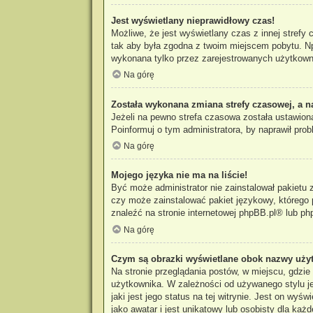
Jest wyświetlany nieprawidłowy czas!
Możliwe, że jest wyświetlany czas z innej strefy 
tak aby była zgodna z twoim miejscem pobytu. Np
wykonana tylko przez zarejestrowanych użytkowni
Na górę
Została wykonana zmiana strefy czasowej, a n
Jeżeli na pewno strefa czasowa została ustawiona
Poinformuj o tym administratora, by naprawił prob
Na górę
Mojego języka nie ma na liście!
Być może administrator nie zainstalował pakietu 
czy może zainstalować pakiet językowy, którego p
znaleźć na stronie internetowej
phpBB.pl
® lub ph
Na górę
Czym są obrazki wyświetlane obok nazwy uży
Na stronie przeglądania postów, w miejscu, gdzi
użytkownika. W zależności od używanego stylu je
jaki jest jego status na tej witrynie. Jest on w
jako awatar i jest unikatowy lub osobisty dla każ