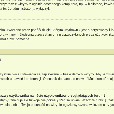
 korzystasz z witryny z ogólnie dostępnego komputera, np. w bibliotece, kawia
za to, że administrator ją wyłączył.
zka utworzone przez phpBB dzięki, którym użytkownik jest autoryzowany i lo
atora witryny – śledzenia przeczytanych i nieprzeczytanych przez użytkownika
k może być pomocne.
a
zystkie twoje ustawienia są zapisywane w bazie danych witryny. Aby je zmie
ch ustawień i preferencji. Odnośnik do panelu o nazwie “Moje konto” znajdu
azwy użytkownika na liście użytkowników przeglądających forum?
tryny” znajduje się funkcja
Nie pokazuj statusu online
. Włącz tę funkcję, za
ów i dla ciebie. Twoja obecność na witrynie będzie wykazana w liczbie ukryty