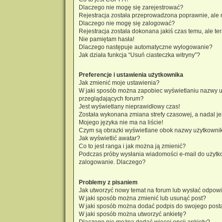
Dlaczego nie mogę się zarejestrować?
Rejestracja została przeprowadzona poprawnie, ale 
Dlaczego nie mogę się zalogować?
Rejestracja została dokonana jakiś czas temu, ale t
Nie pamiętam hasła!
Dlaczego następuje automatyczne wylogowanie?
Jak działa funkcja “Usuń ciasteczka witryny”?
Preferencje i ustawienia użytkownika
Jak zmienić moje ustawienia?
W jaki sposób można zapobiec wyświetlaniu nazwy u
przeglądających forum?
Jest wyświetlany nieprawidłowy czas!
Została wykonana zmiana strefy czasowej, a nadal je
Mojego języka nie ma na liście!
Czym są obrazki wyświetlane obok nazwy użytkowni
Jak wyświetlić awatar?
Co to jest ranga i jak można ją zmienić?
Podczas próby wysłania wiadomości e-mail do użytko
zalogowanie. Dlaczego?
Problemy z pisaniem
Jak utworzyć nowy temat na forum lub wysłać odpow
W jaki sposób można zmienić lub usunąć post?
W jaki sposób można dodać podpis do swojego post
W jaki sposób można utworzyć ankietę?
Dlaczego nie można dodać więcej opcji ankiety?