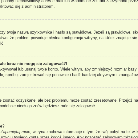
ł podany nieprawidłowy adres e-mail lub wiadomość została zatrzymana przez
taktować się z administratorem.
 twoja nazwa użytkownika i hasło są prawidłowe. Jeżeli są prawidłowe, skont
two, że problem powoduje błędna konfiguracja witryny, na której znajduje się 
ić.
 ale teraz nie mogę się zalogować?!
aktywował lub usunął twoje konto. Wiele witryn, aby zmniejszyć rozmiar bazy
 stało, spróbuj zarejestrować się ponownie i bądź bardziej aktywnym i zaang
 zostać odzyskane, ale bez problemu może zostać zresetowane. Przejdź na s
dopodobnie niedługo znów będziesz móc się zalogować.
ie?
i
Zapamiętaj mnie
, witryna zachowa informację o tym, że twój pobyt na tej wit
u użyciu twojego konta przez kogoś innego. Aby pozostać zalogowanym/zal