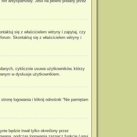
 filtr antyspamowy. Jeśli na pewno podany przez
aktuj się z właścicielem witryny i zapytaj, czy
forum. Skontaktuj się z właścicielem witryny i
 danych, cyklicznie usuwa użytkowników, którzy
ażowanym w dyskusje użytkownikiem.
tronę logowania i kliknij odnośnik “Nie pamiętam
rynie będzie trwał tylko określony przez
ogowaną, podczas logowania zaznacz funkcję
Loguj