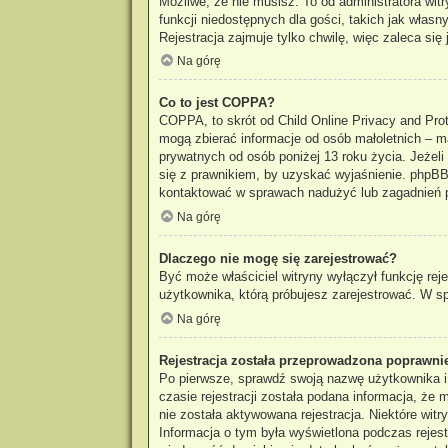
Możliwe, że nie musisz. To od administratora wit
funkcji niedostępnych dla gości, takich jak włas
Rejestracja zajmuje tylko chwilę, więc zaleca się 
Na górę
Co to jest COPPA?
COPPA, to skrót od Child Online Privacy and Prot
mogą zbierać informacje od osób małoletnich – m
prywatnych od osób poniżej 13 roku życia. Jeżeli
się z prawnikiem, by uzyskać wyjaśnienie. phpBB 
kontaktować w sprawach nadużyć lub zagadnień p
Na górę
Dlaczego nie mogę się zarejestrować?
Być może właściciel witryny wyłączył funkcję reje
użytkownika, którą próbujesz zarejestrować. W sp
Na górę
Rejestracja została przeprowadzona poprawnie
Po pierwsze, sprawdź swoją nazwę użytkownika i
czasie rejestracji została podana informacja, że
nie została aktywowana rejestracja. Niektóre wit
Informacja o tym była wyświetlona podczas rejestr