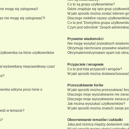
Co to są grupy użytkowników?
nie mogę się zalogować!
Gdzie znajduje się spis grup użytkown
W jaki sposób można zostać liderem g
eraz nie mogę się zalogować?!
Dlaczego niektóre nazwy użytkowników
Co to jest “Domyślna grupa użytkownik
Czym jest odnośnik “Zespół administra
Prywatne wiadomości
Nie mogę wysyłać prywatnych wiadomo
Otrzymuję niechciane prywatne wiadom
żytkownika na liście użytkowników
Otrzymałem/otrzymałam spam lub obraźli
Przyjaciele i wrogowie
st wyświetlany nieprawidłowy czas!
Co to jest lista przyjaciół i wrogów?
W jaki sposób można dodawać/usuwać u
ka?
Przeszukiwanie forów
wnika witryna prosi mnie o
W jaki sposób można przeszukiwać for
Dlaczego moje wyszukiwanie nie zwra
Dlaczego moje wyszukiwanie zwraca pu
Jak można wyszukać użytkowników?
W jaki sposób można znaleźć swoje pos
iedź w temacie?
a?
Obserwowanie tematów i zakładki
Jaka jest różnica między dodaniem za
W jaki sposób można dodać zakładkę 