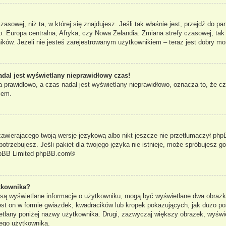
czasowej, niż ta, w której się znajdujesz. Jeśli tak właśnie jest, przejdź do 
. Europa centralna, Afryka, czy Nowa Zelandia. Zmiana strefy czasowej, tak
ków. Jeżeli nie jesteś zarejestrowanym użytkownikiem – teraz jest dobry mo
adal jest wyświetlany nieprawidłowy czas!
 prawidłowo, a czas nadal jest wyświetlany nieprawidłowo, oznacza to, że cz
lem.
zawierającego twoją wersję językową albo nikt jeszcze nie przetłumaczył phpB
otrzebujesz. Jeśli pakiet dla twojego języka nie istnieje, może spróbujesz g
pBB Limited
phpBB.com
®
tkownika?
e są wyświetlane informacje o użytkowniku, mogą być wyświetlane dwa obrazki
st on w formie gwiazdek, kwadracików lub kropek pokazujących, jak dużo po
yświetlany poniżej nazwy użytkownika. Drugi, zazwyczaj większy obrazek, wyś
dego użytkownika.