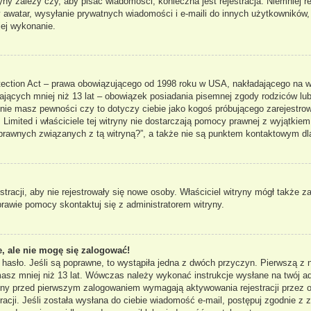
ryny zależy czy, aby pisać wiadomości, konieczna jest rejestracja. Niemniej 
ny awatar, wysyłanie prywatnych wiadomości i e-maili do innych użytkowników
jej wykonanie.
ection Act – prawa obowiązującego od 1998 roku w USA, nakładającego na właś
ających mniej niż 13 lat – obowiązek posiadania pisemnej zgody rodziców lub
 nie masz pewności czy to dotyczy ciebie jako kogoś próbującego zarejestrowa
Limited i właściciele tej witryny nie dostarczają pomocy prawnej z wyjątkie
rawnych związanych z tą witryną?”, a także nie są punktem kontaktowym dl
stracji, aby nie rejestrowały się nowe osoby. Właściciel witryny mógł także 
rawie pomocy skontaktuj się z administratorem witryny.
, ale nie mogę się zalogować!
 hasło. Jeśli są poprawne, to wystąpiła jedna z dwóch przyczyn. Pierwszą 
 masz mniej niż 13 lat. Wówczas należy wykonać instrukcje wysłane na twój ad
ryny przed pierwszym zalogowaniem wymagają aktywowania rejestracji przez os
acji. Jeśli została wysłana do ciebie wiadomość e-mail, postępuj zgodnie z za