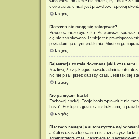
wiadomość do ciebie nie dotarła, być może zosta
ciebie adres e-mail jest prawidłowy, spróbuj skon
Na górę
Dlaczego nie mogę się zalogować?
Powodów może być kilka. Po pierwsze sprawdź, czy
cię nie zablokowano. Istnieje też prawdopodobieńs
powiadom go o tym problemie. Musi on go napraw
Na górę
Rejestracja została dokonana jakiś czas temu,
Możliwe, że z jakiegoś powodu administrator dez
nic nie pisali przez dłuższy czas. Jeśli tak się
Na górę
Nie pamiętam hasła!
Zachowaj spokój! Twoje hasło wprawdzie nie może
hasła”. Postępuj zgodnie z instrukcjami, a praw
Na górę
Dlaczego następuje automatyczne wylogowan
Jeżeli w czasie logowania nie zaznaczysz funkcj
administratora czas. Zapobiega to niewłaściwem