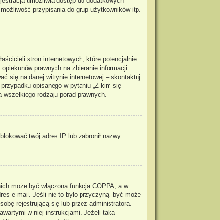
rejestracja umożliwia dostęp do dodatkowych
, możliwość przypisania do grup użytkowników itp.
cicieli stron internetowych, które potencjalnie
 opiekunów prawnych na zbieranie informacji
ć się na danej witrynie internetowej – skontaktuj
m przypadku opisanego w pytaniu „Z kim się
a wszelkiego rodzaju porad prawnych.
zablokować twój adres IP lub zabronił nazwy
z nich może być włączona funkcja COPPA, a w
res e-mail. Jeśli nie to było przyczyną, być może
obę rejestrującą się lub przez administratora.
wartymi w niej instrukcjami. Jeżeli taka