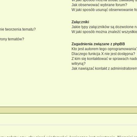
Jak obserwować wybrane forum?
W jaki sposób usunąć obserwowanie f
Załączniki
Jakie typy załączników są dozwolone na
knie tworzenia tematu?
W jaki sposób można znaleźć wszystkie
trony tematów?
Zagadnienia związane z phpBB
Kto jest autorem tego oprogramowania
Dlaczego funkcja X nie jest dostępna?
Z kim się kontaktować w sprawach nad
witryną?
Jak nawiązać kontakt z administratorem