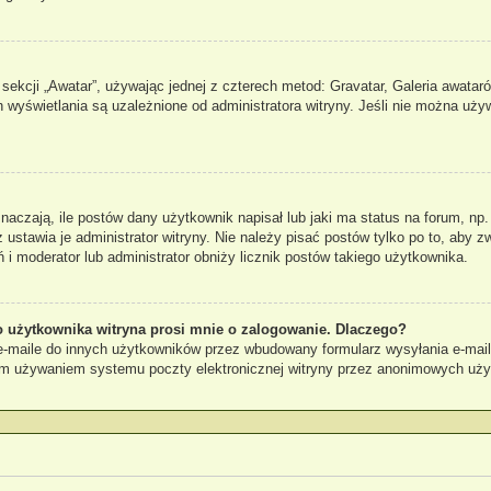
sekcji „Awatar”, używając jednej z czterech metod: Gravatar, Galeria awataró
 wyświetlania są uzależnione od administratora witryny. Jeśli nie można uży
czają, ile postów dany użytkownik napisał lub jaki ma status na forum, np.
stawia je administrator witryny. Nie należy pisać postów tylko po to, aby zw
ń i moderator lub administrator obniży licznik postów takiego użytkownika.
 użytkownika witryna prosi mnie o zalogowanie. Dlaczego?
maile do innych użytkowników przez wbudowany formularz wysyłania e-maili i 
ym używaniem systemu poczty elektronicznej witryny przez anonimowych uż