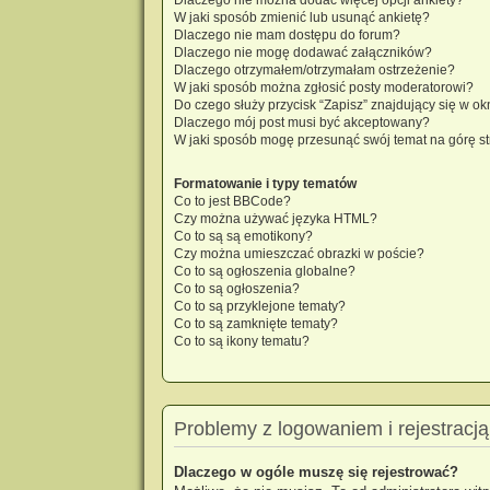
W jaki sposób zmienić lub usunąć ankietę?
Dlaczego nie mam dostępu do forum?
Dlaczego nie mogę dodawać załączników?
Dlaczego otrzymałem/otrzymałam ostrzeżenie?
W jaki sposób można zgłosić posty moderatorowi?
Do czego służy przycisk “Zapisz” znajdujący się w o
Dlaczego mój post musi być akceptowany?
W jaki sposób mogę przesunąć swój temat na górę s
Formatowanie i typy tematów
Co to jest BBCode?
Czy można używać języka HTML?
Co to są są emotikony?
Czy można umieszczać obrazki w poście?
Co to są ogłoszenia globalne?
Co to są ogłoszenia?
Co to są przyklejone tematy?
Co to są zamknięte tematy?
Co to są ikony tematu?
Problemy z logowaniem i rejestracją
Dlaczego w ogóle muszę się rejestrować?