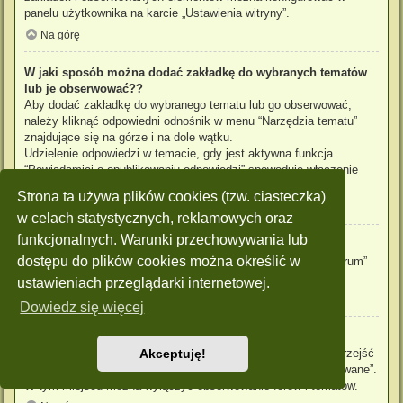
panelu użytkownika na karcie „Ustawienia witryny”.
Na górę
W jaki sposób można dodać zakładkę do wybranych tematów
lub je obserwować??
Aby dodać zakładkę do wybranego tematu lub go obserwować,
należy kliknąć odpowiedni odnośnik w menu “Narzędzia tematu”
znajdujące się na górze i na dole wątku.
Udzielenie odpowiedzi w temacie, gdy jest aktywna funkcja
“Powiadamiaj o opublikowaniu odpowiedzi” spowoduje włączenie
obserwowania tematu.
Strona ta używa plików cookies (tzw. ciasteczka)
Na górę
w celach statystycznych, reklamowych oraz
funkcjonalnych. Warunki przechowywania lub
Jak obserwować wybrane forum?
dostępu do plików cookies można określić w
Aby obserwować wybrane forum, należy kliknąć „Obserwuj forum”
znajdujący się na dole strony.
ustawieniach przeglądarki internetowej.
Na górę
Dowiedz się więcej
W jaki sposób usunąć obserwowanie forum, tematu?
Aby wyłączyć funkcję obserwowania forum, tematu, należy przejść
Akceptuję!
do panelu zarządzania kontem i następnie do karty “Obserwowane”.
W tym miejscu można wyłączyć obserwowanie forów i tematów.