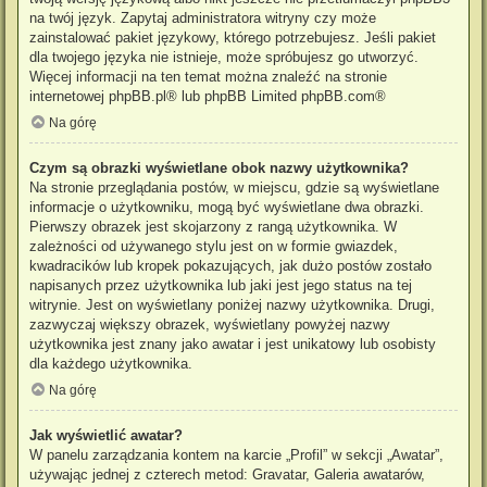
na twój język. Zapytaj administratora witryny czy może
zainstalować pakiet językowy, którego potrzebujesz. Jeśli pakiet
dla twojego języka nie istnieje, może spróbujesz go utworzyć.
Więcej informacji na ten temat można znaleźć na stronie
internetowej
phpBB.pl
® lub phpBB Limited
phpBB.com
®
Na górę
Czym są obrazki wyświetlane obok nazwy użytkownika?
Na stronie przeglądania postów, w miejscu, gdzie są wyświetlane
informacje o użytkowniku, mogą być wyświetlane dwa obrazki.
Pierwszy obrazek jest skojarzony z rangą użytkownika. W
zależności od używanego stylu jest on w formie gwiazdek,
kwadracików lub kropek pokazujących, jak dużo postów zostało
napisanych przez użytkownika lub jaki jest jego status na tej
witrynie. Jest on wyświetlany poniżej nazwy użytkownika. Drugi,
zazwyczaj większy obrazek, wyświetlany powyżej nazwy
użytkownika jest znany jako awatar i jest unikatowy lub osobisty
dla każdego użytkownika.
Na górę
Jak wyświetlić awatar?
W panelu zarządzania kontem na karcie „Profil” w sekcji „Awatar”,
używając jednej z czterech metod: Gravatar, Galeria awatarów,