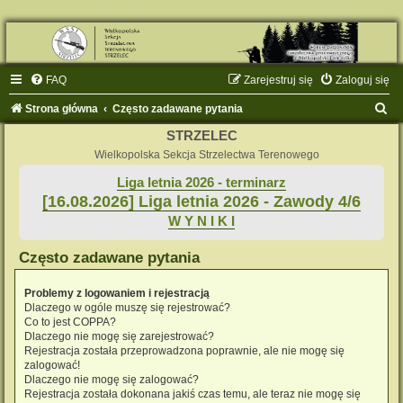
FAQ
Zarejestruj się
Zaloguj się
S
Strona główna
Często zadawane pytania
z
STRZELEC
u
Wielkopolska Sekcja Strzelectwa Terenowego
k
Liga letnia 2026 - terminarz
[16.08.2026] Liga letnia 2026 - Zawody 4/6
a
W Y N I K I
j
Często zadawane pytania
Problemy z logowaniem i rejestracją
Dlaczego w ogóle muszę się rejestrować?
Co to jest COPPA?
Dlaczego nie mogę się zarejestrować?
Rejestracja została przeprowadzona poprawnie, ale nie mogę się
zalogować!
Dlaczego nie mogę się zalogować?
Rejestracja została dokonana jakiś czas temu, ale teraz nie mogę się