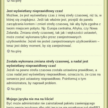
Na górę
Jest wyświetlany nieprawidłowy czas!
Możliwe, że jest wyświetlany czas z innej strefy czasowej, niż ta, w
której się znajdujesz. Jeśli tak właśnie jest, przejdź do panelu
zarządzania kontem i zmień strefę czasową, tak aby była zgodna z
twoim miejscem pobytu. Np. Europa centralna, Afryka, czy Nowa
Zelandia. Zmiana strefy czasowej, tak jak i większości ustawień,
może zostać wykonana tylko przez zarejestrowanych
użytkowników. Jeżeli nie jesteś zarejestrowanym użytkownikiem –
teraz jest dobry moment, by się zarejestrować.
Na górę
Została wykonana zmiana strefy czasowej, a nadal jest
wyświetlany nieprawidłowy czas!
Jeżeli na pewno strefa czasowa została ustawiona prawidłowo, a
czas nadal jest wyświetlany nieprawidłowo, oznacza to, że czas na
serwerze jest ustawiony nieprawidłowo. Poinformuj o tym
administratora, by naprawił problem.
Na górę
Mojego języka nie ma na liście!
Być może administrator nie zainstalował pakietu zawierającego
twoją wersję językową albo nikt jeszcze nie przetłumaczył phpBB3