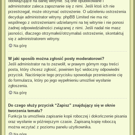
obowiązujące na danej witrynie. Są one opublikowane i
administrator zaleca zapoznanie się z nimi. Jeśli ktoś ich nie
przestrzegał, może otrzymać ostrzeżenie. O udzieleniu ostrzeżenia
decyduje administrator witryny. phpBB Limited nie ma nic
wspólnego z ostrzeżeniami udzielanymi na tej witrynie i nie ponosi
żadnej odpowiedzialności związanej z nimi. Jeśli nadal nie masz
jasności, dlaczego otrzymałeś/otrzymałaś ostrzeżenie, skontaktuj
się z administratorem witryny.
Na górę
W jaki sposób można zgłosić posty moderatorowi?
Jeśli administrator na to zezwolił, w prawym górnym rogu treści
posta, który chcesz zgłosić, powinien być widoczny odpowiedni
przycisk. Naciśnięcie tego przycisku spowoduje przeniesienie cię
do formularza, który po jego wypełnieniu umożliwi wysłanie
zgłoszenia.
Na górę
Do czego służy przycisk “Zapisz” znajdujący się w oknie
tworzenia tematu?
Funkcja ta umożliwia zapisanie kopii roboczej i dokończenie pisania
oraz wysłanie w późniejszym czasie. Zapisaną kopię roboczą
można wczytać z poziomu panelu użytkownika.
Na górę