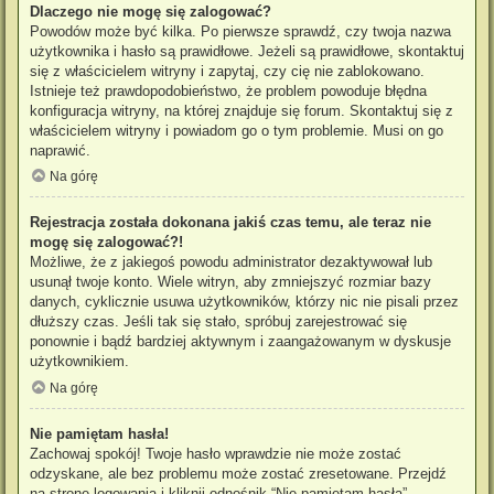
Dlaczego nie mogę się zalogować?
Powodów może być kilka. Po pierwsze sprawdź, czy twoja nazwa
użytkownika i hasło są prawidłowe. Jeżeli są prawidłowe, skontaktuj
się z właścicielem witryny i zapytaj, czy cię nie zablokowano.
Istnieje też prawdopodobieństwo, że problem powoduje błędna
konfiguracja witryny, na której znajduje się forum. Skontaktuj się z
właścicielem witryny i powiadom go o tym problemie. Musi on go
naprawić.
Na górę
Rejestracja została dokonana jakiś czas temu, ale teraz nie
mogę się zalogować?!
Możliwe, że z jakiegoś powodu administrator dezaktywował lub
usunął twoje konto. Wiele witryn, aby zmniejszyć rozmiar bazy
danych, cyklicznie usuwa użytkowników, którzy nic nie pisali przez
dłuższy czas. Jeśli tak się stało, spróbuj zarejestrować się
ponownie i bądź bardziej aktywnym i zaangażowanym w dyskusje
użytkownikiem.
Na górę
Nie pamiętam hasła!
Zachowaj spokój! Twoje hasło wprawdzie nie może zostać
odzyskane, ale bez problemu może zostać zresetowane. Przejdź
na stronę logowania i kliknij odnośnik “Nie pamiętam hasła”.