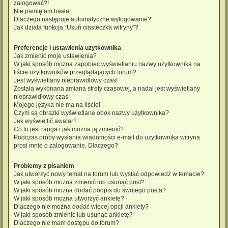
zalogować?!
Nie pamiętam hasła!
Dlaczego następuje automatyczne wylogowanie?
Jak działa funkcja “Usuń ciasteczka witryny”?
Preferencje i ustawienia użytkownika
Jak zmienić moje ustawienia?
W jaki sposób można zapobiec wyświetlaniu nazwy użytkownika na
liście użytkowników przeglądających forum?
Jest wyświetlany nieprawidłowy czas!
Została wykonana zmiana strefy czasowej, a nadal jest wyświetlany
nieprawidłowy czas!
Mojego języka nie ma na liście!
Czym są obrazki wyświetlane obok nazwy użytkownika?
Jak wyświetlić awatar?
Co to jest ranga i jak można ją zmienić?
Podczas próby wysłania wiadomości e-mail do użytkownika witryna
prosi mnie o zalogowanie. Dlaczego?
Problemy z pisaniem
Jak utworzyć nowy temat na forum lub wysłać odpowiedź w temacie?
W jaki sposób można zmienić lub usunąć post?
W jaki sposób można dodać podpis do swojego posta?
W jaki sposób można utworzyć ankietę?
Dlaczego nie można dodać więcej opcji ankiety?
W jaki sposób zmienić lub usunąć ankietę?
Dlaczego nie mam dostępu do forum?