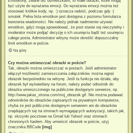
Emotikony, zwane też uśmieszkami, to małe obrazki, które mogą
być użyte do wyrażania emocji. Do wyrażania emocji można też
stosować krótkie kody, np. :) oznacza radość, podczas gdy :(
smutek. Pełna lista emotikon jest dostępna z poziomu formularza
tworzenia wiadomości. Nie należy jednak nadmiernie używać
emotikon, gdyż mogą spowodować, że post stanie się nieczytelny i
moderator może podjąć decyzję o ich usunięciu bądź też usunięciu
całego posta. Administrator witryny może określić dopuszczalny
limit emotikon w poście.
Na górę
Czy można umieszczać obrazki w poście?
Tak, obrazki można umieszczać w postach. Jeśli administrator
włączył możliwość zamieszczania załączników, można wgrać
obrazek bezpośrednio na witrynę. Jeśli ta funkcja nie działa, aby
obrazek był wyświetlany na forum, należy podać odnośnik do
obrazka umieszczonego na publicznie dostępnym serwerze, np.
http://www.jakas_strona.com/moj_obrazek.gif. Nie można podawać
odnośników do obrazków zapisanych na prywatnym komputerze,
chyba że jest publicznie dostępnym serwerem ani do obrazków
znajdujących się na stronach wymagających autoryzacji, takich jak,
np. skrzynki pocztowe na Gmail lub Yahoo! oraz stronach
chronionych hasłem. Aby umieścić obrazek w poście, użyj
znacznika BBCode
[img]
.