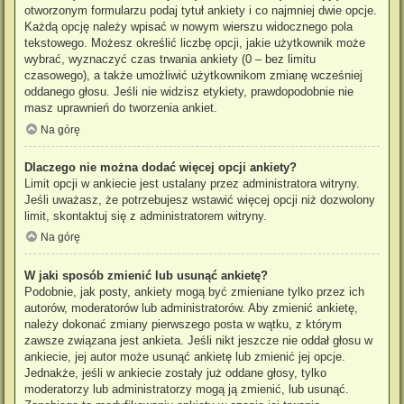
otworzonym formularzu podaj tytuł ankiety i co najmniej dwie opcje.
Każdą opcję należy wpisać w nowym wierszu widocznego pola
tekstowego. Możesz określić liczbę opcji, jakie użytkownik może
wybrać, wyznaczyć czas trwania ankiety (0 – bez limitu
czasowego), a także umożliwić użytkownikom zmianę wcześniej
oddanego głosu. Jeśli nie widzisz etykiety, prawdopodobnie nie
masz uprawnień do tworzenia ankiet.
Na górę
Dlaczego nie można dodać więcej opcji ankiety?
Limit opcji w ankiecie jest ustalany przez administratora witryny.
Jeśli uważasz, że potrzebujesz wstawić więcej opcji niż dozwolony
limit, skontaktuj się z administratorem witryny.
Na górę
W jaki sposób zmienić lub usunąć ankietę?
Podobnie, jak posty, ankiety mogą być zmieniane tylko przez ich
autorów, moderatorów lub administratorów. Aby zmienić ankietę,
należy dokonać zmiany pierwszego posta w wątku, z którym
zawsze związana jest ankieta. Jeśli nikt jeszcze nie oddał głosu w
ankiecie, jej autor może usunąć ankietę lub zmienić jej opcje.
Jednakże, jeśli w ankiecie zostały już oddane głosy, tylko
moderatorzy lub administratorzy mogą ją zmienić, lub usunąć.