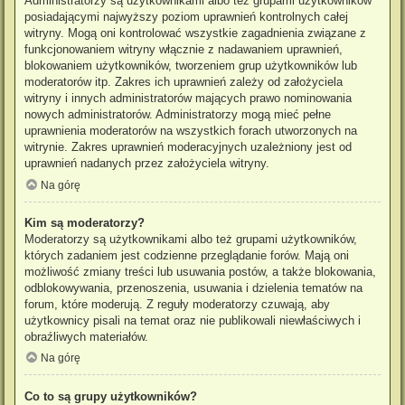
Administratorzy są użytkownikami albo też grupami użytkowników
posiadającymi najwyższy poziom uprawnień kontrolnych całej
witryny. Mogą oni kontrolować wszystkie zagadnienia związane z
funkcjonowaniem witryny włącznie z nadawaniem uprawnień,
blokowaniem użytkowników, tworzeniem grup użytkowników lub
moderatorów itp. Zakres ich uprawnień zależy od założyciela
witryny i innych administratorów mających prawo nominowania
nowych administratorów. Administratorzy mogą mieć pełne
uprawnienia moderatorów na wszystkich forach utworzonych na
witrynie. Zakres uprawnień moderacyjnych uzależniony jest od
uprawnień nadanych przez założyciela witryny.
Na górę
Kim są moderatorzy?
Moderatorzy są użytkownikami albo też grupami użytkowników,
których zadaniem jest codzienne przeglądanie forów. Mają oni
możliwość zmiany treści lub usuwania postów, a także blokowania,
odblokowywania, przenoszenia, usuwania i dzielenia tematów na
forum, które moderują. Z reguły moderatorzy czuwają, aby
użytkownicy pisali na temat oraz nie publikowali niewłaściwych i
obraźliwych materiałów.
Na górę
Co to są grupy użytkowników?