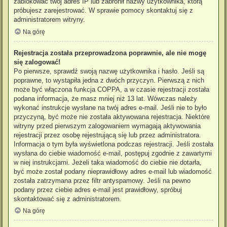
zablokować twój adres IP lub zabronił nazwy użytkownika, którą
próbujesz zarejestrować. W sprawie pomocy skontaktuj się z
administratorem witryny.
Na górę
Rejestracja została przeprowadzona poprawnie, ale nie mogę
się zalogować!
Po pierwsze, sprawdź swoją nazwę użytkownika i hasło. Jeśli są
poprawne, to wystąpiła jedna z dwóch przyczyn. Pierwszą z nich
może być włączona funkcja COPPA, a w czasie rejestracji została
podana informacja, że masz mniej niż 13 lat. Wówczas należy
wykonać instrukcje wysłane na twój adres e-mail. Jeśli nie to było
przyczyną, być może nie została aktywowana rejestracja. Niektóre
witryny przed pierwszym zalogowaniem wymagają aktywowania
rejestracji przez osobę rejestrującą się lub przez administratora.
Informacja o tym była wyświetlona podczas rejestracji. Jeśli została
wysłana do ciebie wiadomość e-mail, postępuj zgodnie z zawartymi
w niej instrukcjami. Jeżeli taka wiadomość do ciebie nie dotarła,
być może został podany nieprawidłowy adres e-mail lub wiadomość
została zatrzymana przez filtr antyspamowy. Jeśli na pewno
podany przez ciebie adres e-mail jest prawidłowy, spróbuj
skontaktować się z administratorem.
Na górę