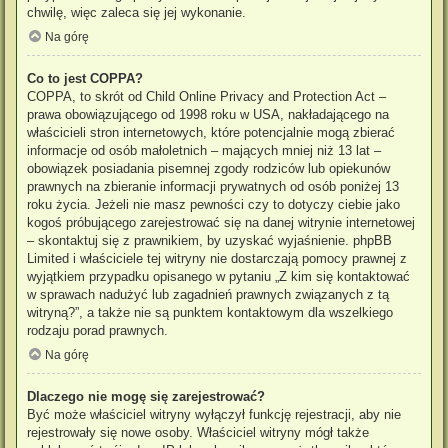
chwilę, więc zaleca się jej wykonanie.
Na górę
Co to jest COPPA?
COPPA, to skrót od Child Online Privacy and Protection Act –
prawa obowiązującego od 1998 roku w USA, nakładającego na
właścicieli stron internetowych, które potencjalnie mogą zbierać
informacje od osób małoletnich – mających mniej niż 13 lat –
obowiązek posiadania pisemnej zgody rodziców lub opiekunów
prawnych na zbieranie informacji prywatnych od osób poniżej 13
roku życia. Jeżeli nie masz pewności czy to dotyczy ciebie jako
kogoś próbującego zarejestrować się na danej witrynie internetowej
– skontaktuj się z prawnikiem, by uzyskać wyjaśnienie. phpBB
Limited i właściciele tej witryny nie dostarczają pomocy prawnej z
wyjątkiem przypadku opisanego w pytaniu „Z kim się kontaktować
w sprawach nadużyć lub zagadnień prawnych związanych z tą
witryną?”, a także nie są punktem kontaktowym dla wszelkiego
rodzaju porad prawnych.
Na górę
Dlaczego nie mogę się zarejestrować?
Być może właściciel witryny wyłączył funkcję rejestracji, aby nie
rejestrowały się nowe osoby. Właściciel witryny mógł także