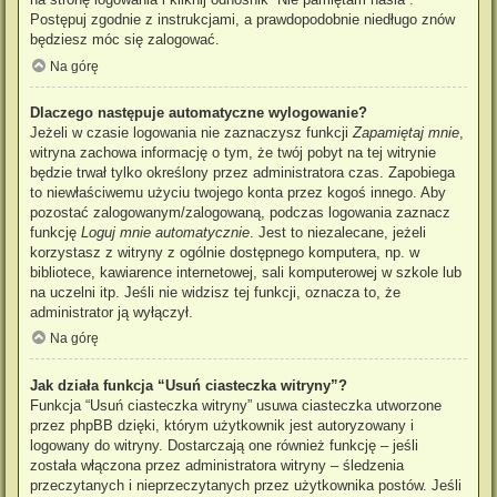
Postępuj zgodnie z instrukcjami, a prawdopodobnie niedługo znów
będziesz móc się zalogować.
Na górę
Dlaczego następuje automatyczne wylogowanie?
Jeżeli w czasie logowania nie zaznaczysz funkcji
Zapamiętaj mnie
,
witryna zachowa informację o tym, że twój pobyt na tej witrynie
będzie trwał tylko określony przez administratora czas. Zapobiega
to niewłaściwemu użyciu twojego konta przez kogoś innego. Aby
pozostać zalogowanym/zalogowaną, podczas logowania zaznacz
funkcję
Loguj mnie automatycznie
. Jest to niezalecane, jeżeli
korzystasz z witryny z ogólnie dostępnego komputera, np. w
bibliotece, kawiarence internetowej, sali komputerowej w szkole lub
na uczelni itp. Jeśli nie widzisz tej funkcji, oznacza to, że
administrator ją wyłączył.
Na górę
Jak działa funkcja “Usuń ciasteczka witryny”?
Funkcja “Usuń ciasteczka witryny” usuwa ciasteczka utworzone
przez phpBB dzięki, którym użytkownik jest autoryzowany i
logowany do witryny. Dostarczają one również funkcję – jeśli
została włączona przez administratora witryny – śledzenia
przeczytanych i nieprzeczytanych przez użytkownika postów. Jeśli