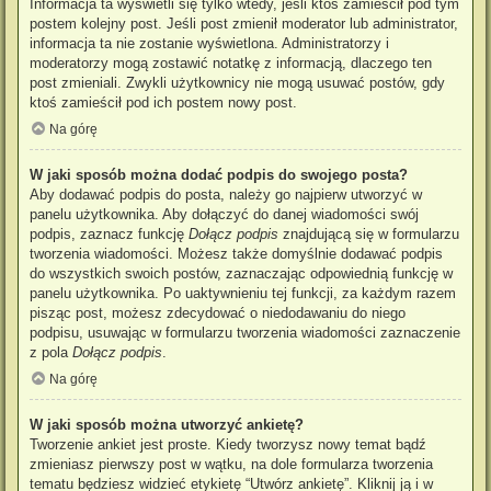
Informacja ta wyświetli się tylko wtedy, jeśli ktoś zamieścił pod tym
postem kolejny post. Jeśli post zmienił moderator lub administrator,
informacja ta nie zostanie wyświetlona. Administratorzy i
moderatorzy mogą zostawić notatkę z informacją, dlaczego ten
post zmieniali. Zwykli użytkownicy nie mogą usuwać postów, gdy
ktoś zamieścił pod ich postem nowy post.
Na górę
W jaki sposób można dodać podpis do swojego posta?
Aby dodawać podpis do posta, należy go najpierw utworzyć w
panelu użytkownika. Aby dołączyć do danej wiadomości swój
podpis, zaznacz funkcję
Dołącz podpis
znajdującą się w formularzu
tworzenia wiadomości. Możesz także domyślnie dodawać podpis
do wszystkich swoich postów, zaznaczając odpowiednią funkcję w
panelu użytkownika. Po uaktywnieniu tej funkcji, za każdym razem
pisząc post, możesz zdecydować o niedodawaniu do niego
podpisu, usuwając w formularzu tworzenia wiadomości zaznaczenie
z pola
Dołącz podpis
.
Na górę
W jaki sposób można utworzyć ankietę?
Tworzenie ankiet jest proste. Kiedy tworzysz nowy temat bądź
zmieniasz pierwszy post w wątku, na dole formularza tworzenia
tematu będziesz widzieć etykietę “Utwórz ankietę”. Kliknij ją i w