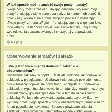
W jaki sposób można znaleźć swoje posty i tematy?
Swoje posty można znaleźć, klikając odnośnik “Wyświetl moje
posty” znajdujący się w panelu zarządzania kontem lub odnośnik
“Posty użytkownika” na stronie swojego profilu lub wybierając
„Twoje posty” z menu „Więcej…” znajdującego się w górnym lewym
rogu witryny. Jeśli chcesz wyszukać swoje tematy, użyj strony
wyszukiwania zaawansowanego i skorzystaj z odpowiednich
funkcji.
Na górę
Obserwowanie tematów i zakładki
Jaka jest różnica między dodaniem zakładki a
obserwowaniem?
Dodawanie zakładek w phpBB 3.0 działa podobnie jak dodawanie
zakładek w przeglądarce. Użytkownik nie dostaje powiadomienia,
gdy w temacie pojawia się nowa treść. W phpBB 3.1 dodawanie
zakładek przypomina obserwowanie tematu. Użytkownik może być
powiadamiany, gdy nastąpi aktualizacja tematu oznaczonego
zakładką. Funkcja obserwowania powiadamia użytkownika – w
wybrany przez niego sposób – gdy w obserwowanym temacie bądź
forum pojawiła się nowa treść. Sposoby powiadamiania dla
zakładek i obserwowanych elementów można konfigurować w