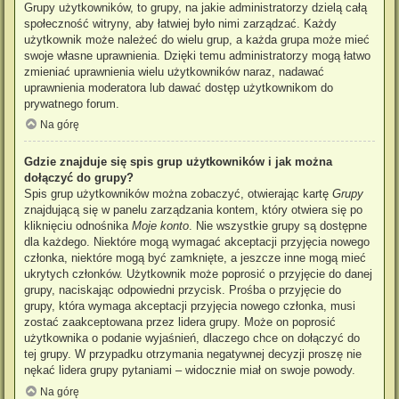
Grupy użytkowników, to grupy, na jakie administratorzy dzielą całą
społeczność witryny, aby łatwiej było nimi zarządzać. Każdy
użytkownik może należeć do wielu grup, a każda grupa może mieć
swoje własne uprawnienia. Dzięki temu administratorzy mogą łatwo
zmieniać uprawnienia wielu użytkowników naraz, nadawać
uprawnienia moderatora lub dawać dostęp użytkownikom do
prywatnego forum.
Na górę
Gdzie znajduje się spis grup użytkowników i jak można
dołączyć do grupy?
Spis grup użytkowników można zobaczyć, otwierając kartę
Grupy
znajdującą się w panelu zarządzania kontem, który otwiera się po
kliknięciu odnośnika
Moje konto
. Nie wszystkie grupy są dostępne
dla każdego. Niektóre mogą wymagać akceptacji przyjęcia nowego
członka, niektóre mogą być zamknięte, a jeszcze inne mogą mieć
ukrytych członków. Użytkownik może poprosić o przyjęcie do danej
grupy, naciskając odpowiedni przycisk. Prośba o przyjęcie do
grupy, która wymaga akceptacji przyjęcia nowego członka, musi
zostać zaakceptowana przez lidera grupy. Może on poprosić
użytkownika o podanie wyjaśnień, dlaczego chce on dołączyć do
tej grupy. W przypadku otrzymania negatywnej decyzji proszę nie
nękać lidera grupy pytaniami – widocznie miał on swoje powody.
Na górę