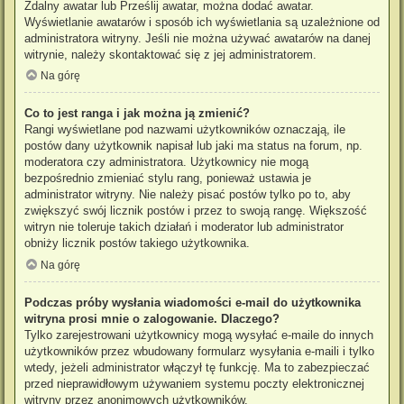
Zdalny awatar lub Prześlij awatar, można dodać awatar.
Wyświetlanie awatarów i sposób ich wyświetlania są uzależnione od
administratora witryny. Jeśli nie można używać awatarów na danej
witrynie, należy skontaktować się z jej administratorem.
Na górę
Co to jest ranga i jak można ją zmienić?
Rangi wyświetlane pod nazwami użytkowników oznaczają, ile
postów dany użytkownik napisał lub jaki ma status na forum, np.
moderatora czy administratora. Użytkownicy nie mogą
bezpośrednio zmieniać stylu rang, ponieważ ustawia je
administrator witryny. Nie należy pisać postów tylko po to, aby
zwiększyć swój licznik postów i przez to swoją rangę. Większość
witryn nie toleruje takich działań i moderator lub administrator
obniży licznik postów takiego użytkownika.
Na górę
Podczas próby wysłania wiadomości e-mail do użytkownika
witryna prosi mnie o zalogowanie. Dlaczego?
Tylko zarejestrowani użytkownicy mogą wysyłać e-maile do innych
użytkowników przez wbudowany formularz wysyłania e-maili i tylko
wtedy, jeżeli administrator włączył tę funkcję. Ma to zabezpieczać
przed nieprawidłowym używaniem systemu poczty elektronicznej
witryny przez anonimowych użytkowników.