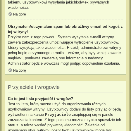
takiemu użytkownikowi wysyłania jakichkolwiek prywatnych
wiadomości.
Na górę
Otrzymałem/otrzymałam spam lub obraźliwy e-mail od kogoś z
tej witryny!
Przykro nam z tego powodu. System wysyłania e-maili witryny
zawiera zabezpieczenia umożliwiające wytropienie użytkowników,
którzy wysyłają takie wiadomości. Prześlij administratorowi witryny
pełną kopię otrzymanego e-maila – ważne, aby były w niej zawarte
nagłówki, ponieważ zawierają one informacje o nadawcy.
Administrator będzie wówczas mógł podjąć odpowiednie działania.
Na górę
Przyjaciele i wrogowie
Co to jest lista przyjaciół i wrogów?
Jest to lista, którą można użyć do organizowania różnych
użytkowników witryny. Użytkownicy dodani do listy przyjaciół będą
wyświetleni na karcie
Przyjaciele
znajdującej się w panelu
zarządzania kontem. Z tego poziomu można szybko sprawdzić ich
status, a także wysłać prywatną wiadomość. Zależnie od
używanego stylu witryny, posty tych użytkowników mogą być