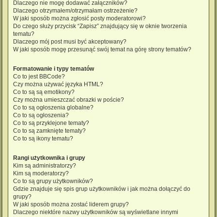
Dlaczego nie mogę dodawać załączników?
Dlaczego otrzymałem/otrzymałam ostrzeżenie?
W jaki sposób można zgłosić posty moderatorowi?
Do czego służy przycisk “Zapisz” znajdujący się w oknie tworzenia
tematu?
Dlaczego mój post musi być akceptowany?
W jaki sposób mogę przesunąć swój temat na górę strony tematów?
Formatowanie i typy tematów
Co to jest BBCode?
Czy można używać języka HTML?
Co to są są emotikony?
Czy można umieszczać obrazki w poście?
Co to są ogłoszenia globalne?
Co to są ogłoszenia?
Co to są przyklejone tematy?
Co to są zamknięte tematy?
Co to są ikony tematu?
Rangi użytkownika i grupy
Kim są administratorzy?
Kim są moderatorzy?
Co to są grupy użytkowników?
Gdzie znajduje się spis grup użytkowników i jak można dołączyć do
grupy?
W jaki sposób można zostać liderem grupy?
Dlaczego niektóre nazwy użytkowników są wyświetlane innymi