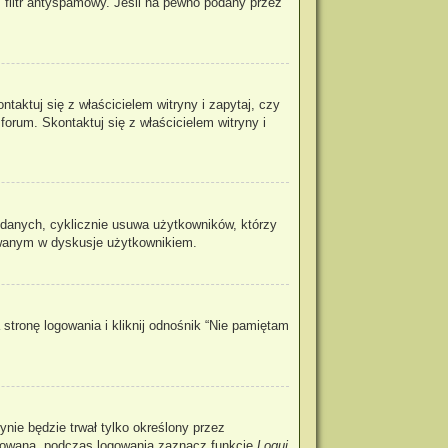
 filtr antyspamowy. Jeśli na pewno podany przez
aktuj się z właścicielem witryny i zapytaj, czy
forum. Skontaktuj się z właścicielem witryny i
 danych, cyklicznie usuwa użytkowników, którzy
ażowanym w dyskusje użytkownikiem.
tronę logowania i kliknij odnośnik “Nie pamiętam
rynie będzie trwał tylko określony przez
ogowaną, podczas logowania zaznacz funkcję
Loguj