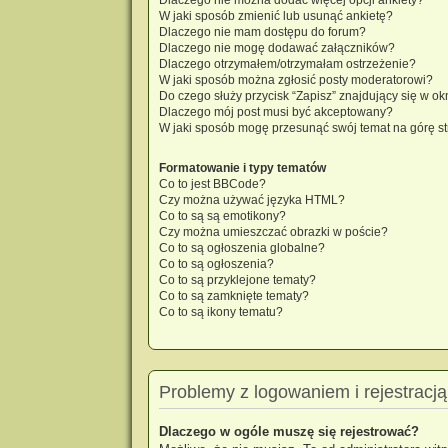
W jaki sposób zmienić lub usunąć ankietę?
Dlaczego nie mam dostępu do forum?
Dlaczego nie mogę dodawać załączników?
Dlaczego otrzymałem/otrzymałam ostrzeżenie?
W jaki sposób można zgłosić posty moderatorowi?
Do czego służy przycisk “Zapisz” znajdujący się w o
Dlaczego mój post musi być akceptowany?
W jaki sposób mogę przesunąć swój temat na górę s
Formatowanie i typy tematów
Co to jest BBCode?
Czy można używać języka HTML?
Co to są są emotikony?
Czy można umieszczać obrazki w poście?
Co to są ogłoszenia globalne?
Co to są ogłoszenia?
Co to są przyklejone tematy?
Co to są zamknięte tematy?
Co to są ikony tematu?
Problemy z logowaniem i rejestracją
Dlaczego w ogóle muszę się rejestrować?