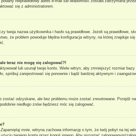
ł podany nieprawidłowy adres e-mail lub wiadomość została zatrzymana przez
taktować się z administratorem.
 twoja nazwa użytkownika i hasło są prawidłowe. Jeżeli są prawidłowe, skont
two, że problem powoduje błędna konfiguracja witryny, na której znajduje się 
ić.
 ale teraz nie mogę się zalogować?!
aktywował lub usunął twoje konto. Wiele witryn, aby zmniejszyć rozmiar bazy
 stało, spróbuj zarejestrować się ponownie i bądź bardziej aktywnym i zaang
 zostać odzyskane, ale bez problemu może zostać zresetowane. Przejdź na s
dopodobnie niedługo znów będziesz móc się zalogować.
ie?
i
Zapamiętaj mnie
, witryna zachowa informację o tym, że twój pobyt na tej wit
u użyciu twojego konta przez kogoś innego. Aby pozostać zalogowanym/zal