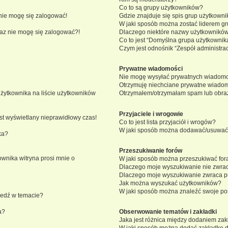
Co to są grupy użytkowników?
nie mogę się zalogować!
Gdzie znajduje się spis grup użytkown
W jaki sposób można zostać liderem g
eraz nie mogę się zalogować?!
Dlaczego niektóre nazwy użytkowników
Co to jest “Domyślna grupa użytkownik
Czym jest odnośnik “Zespół administra
Prywatne wiadomości
Nie mogę wysyłać prywatnych wiadomo
Otrzymuję niechciane prywatne wiadom
żytkownika na liście użytkowników
Otrzymałem/otrzymałam spam lub obraźli
Przyjaciele i wrogowie
st wyświetlany nieprawidłowy czas!
Co to jest lista przyjaciół i wrogów?
W jaki sposób można dodawać/usuwać u
ka?
Przeszukiwanie forów
wnika witryna prosi mnie o
W jaki sposób można przeszukiwać for
Dlaczego moje wyszukiwanie nie zwra
Dlaczego moje wyszukiwanie zwraca pu
Jak można wyszukać użytkowników?
W jaki sposób można znaleźć swoje pos
iedź w temacie?
a?
Obserwowanie tematów i zakładki
Jaka jest różnica między dodaniem za
W jaki sposób można dodać zakładkę 