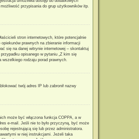
rejestracja umożliwia dostęp do dodatkowych
, możliwość przypisania do grup użytkowników itp.
cicieli stron internetowych, które potencjalnie
 opiekunów prawnych na zbieranie informacji
ć się na danej witrynie internetowej – skontaktuj
m przypadku opisanego w pytaniu „Z kim się
a wszelkiego rodzaju porad prawnych.
zablokować twój adres IP lub zabronił nazwy
z nich może być włączona funkcja COPPA, a w
res e-mail. Jeśli nie to było przyczyną, być może
obę rejestrującą się lub przez administratora.
wartymi w niej instrukcjami. Jeżeli taka