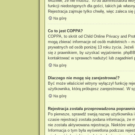
Możliwe, że nie musisz. To od administratora wit
funkcji niedostępnych dla gości, takich jak włas
Rejestracja zajmuje tylko chwilę, więc zaleca się 
Na górę
Co to jest COPPA?
COPPA, to skrót od Child Online Privacy and Prot
mogą zbierać informacje od osób małoletnich – m
prywatnych od osób poniżej 13 roku życia. Jeżeli
się z prawnikiem, by uzyskać wyjaśnienie. phpBB 
kontaktować w sprawach nadużyć lub zagadnień p
Na górę
Dlaczego nie mogę się zarejestrować?
Być może właściciel witryny wyłączył funkcję reje
użytkownika, którą próbujesz zarejestrować. W sp
Na górę
Rejestracja została przeprowadzona poprawnie
Po pierwsze, sprawdź swoją nazwę użytkownika i
czasie rejestracji została podana informacja, że
nie została aktywowana rejestracja. Niektóre wit
Informacja o tym była wyświetlona podczas rejestr