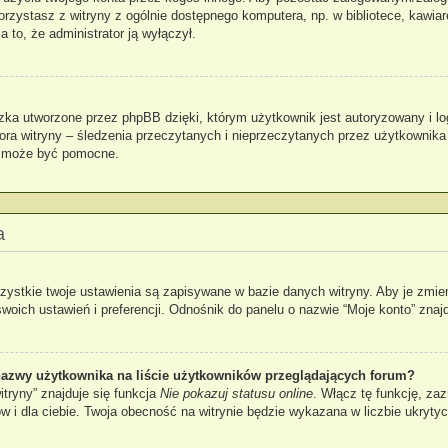
 korzystasz z witryny z ogólnie dostępnego komputera, np. w bibliotece, kawia
za to, że administrator ją wyłączył.
zka utworzone przez phpBB dzięki, którym użytkownik jest autoryzowany i lo
atora witryny – śledzenia przeczytanych i nieprzeczytanych przez użytkownika
k może być pomocne.
a
zystkie twoje ustawienia są zapisywane w bazie danych witryny. Aby je zmie
ch ustawień i preferencji. Odnośnik do panelu o nazwie “Moje konto” znajdu
azwy użytkownika na liście użytkowników przeglądających forum?
tryny” znajduje się funkcja
Nie pokazuj statusu online
. Włącz tę funkcję, za
ów i dla ciebie. Twoja obecność na witrynie będzie wykazana w liczbie ukryty