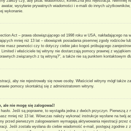
ryny zależy czy, aby pisać wiadomości, konieczna jest rejestracja. Niemniej 
ny awatar, wysyłanie prywatnych wiadomości i e-maili do innych użytkowników
jej wykonanie.
ection Act – prawa obowiązującego od 1998 roku w USA, nakładającego na właś
ających mniej niż 13 lat – obowiązek posiadania pisemnej zgody rodziców lub
 nie masz pewności czy to dotyczy ciebie jako kogoś próbującego zarejestrowa
Limited i właściciele tej witryny nie dostarczają pomocy prawnej z wyjątkie
rawnych związanych z tą witryną?”, a także nie są punktem kontaktowym dl
stracji, aby nie rejestrowały się nowe osoby. Właściciel witryny mógł także 
rawie pomocy skontaktuj się z administratorem witryny.
, ale nie mogę się zalogować!
 hasło. Jeśli są poprawne, to wystąpiła jedna z dwóch przyczyn. Pierwszą 
 masz mniej niż 13 lat. Wówczas należy wykonać instrukcje wysłane na twój ad
ryny przed pierwszym zalogowaniem wymagają aktywowania rejestracji przez os
acji. Jeśli została wysłana do ciebie wiadomość e-mail, postępuj zgodnie z za