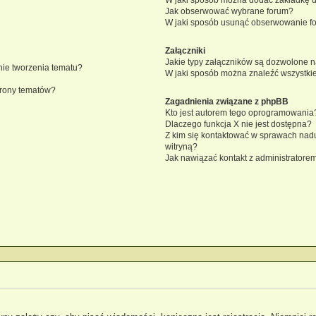
Jak obserwować wybrane forum?
W jaki sposób usunąć obserwowanie f
Załączniki
Jakie typy załączników są dozwolone na
knie tworzenia tematu?
W jaki sposób można znaleźć wszystkie
trony tematów?
Zagadnienia związane z phpBB
Kto jest autorem tego oprogramowania
Dlaczego funkcja X nie jest dostępna?
Z kim się kontaktować w sprawach nad
witryną?
Jak nawiązać kontakt z administratorem