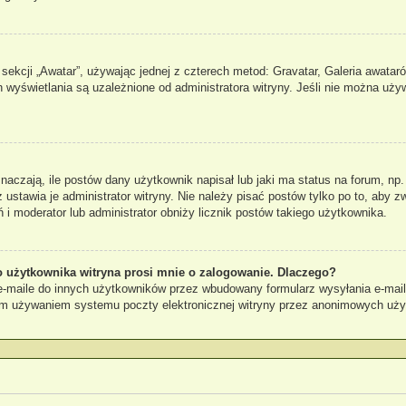
sekcji „Awatar”, używając jednej z czterech metod: Gravatar, Galeria awataró
 wyświetlania są uzależnione od administratora witryny. Jeśli nie można uży
czają, ile postów dany użytkownik napisał lub jaki ma status na forum, np.
stawia je administrator witryny. Nie należy pisać postów tylko po to, aby zw
ń i moderator lub administrator obniży licznik postów takiego użytkownika.
 użytkownika witryna prosi mnie o zalogowanie. Dlaczego?
maile do innych użytkowników przez wbudowany formularz wysyłania e-maili i 
ym używaniem systemu poczty elektronicznej witryny przez anonimowych uż