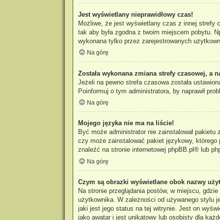
Jest wyświetlany nieprawidłowy czas!
Możliwe, że jest wyświetlany czas z innej strefy 
tak aby była zgodna z twoim miejscem pobytu. Np
wykonana tylko przez zarejestrowanych użytkowni
Na górę
Została wykonana zmiana strefy czasowej, a n
Jeżeli na pewno strefa czasowa została ustawiona
Poinformuj o tym administratora, by naprawił prob
Na górę
Mojego języka nie ma na liście!
Być może administrator nie zainstalował pakietu 
czy może zainstalować pakiet językowy, którego p
znaleźć na stronie internetowej
phpBB.pl
® lub ph
Na górę
Czym są obrazki wyświetlane obok nazwy uży
Na stronie przeglądania postów, w miejscu, gdzi
użytkownika. W zależności od używanego stylu je
jaki jest jego status na tej witrynie. Jest on w
jako awatar i jest unikatowy lub osobisty dla każ