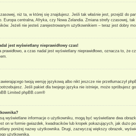
czasowej, niż ta, w której się znajdujesz. Jeśli tak właśnie jest, przejdź do 
. Europa centralna, Afryka, czy Nowa Zelandia. Zmiana strefy czasowej, tak
ków. Jeżeli nie jesteś zarejestrowanym użytkownikiem – teraz jest dobry mo
adal jest wyświetlany nieprawidłowy czas!
 prawidłowo, a czas nadal jest wyświetlany nieprawidłowo, oznacza to, że cz
lem.
zawierającego twoją wersję językową albo nikt jeszcze nie przetłumaczył phpB
otrzebujesz. Jeśli pakiet dla twojego języka nie istnieje, może spróbujesz g
pBB Limited
phpBB.com
®
tkownika?
e są wyświetlane informacje o użytkowniku, mogą być wyświetlane dwa obrazki
st on w formie gwiazdek, kwadracików lub kropek pokazujących, jak dużo po
yświetlany poniżej nazwy użytkownika. Drugi, zazwyczaj większy obrazek, wyś
dego użytkownika.