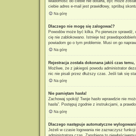
wiadomość do ciebie nie dotarła, być może zosta
ciebie adres e-mail jest prawidłowy, spróbuj skon
Na górę
Dlaczego nie mogę się zalogować?
Powodów może być kilka. Po pierwsze sprawdź, czy
cię nie zablokowano. Istnieje też prawdopodobieńs
powiadom go o tym problemie. Musi on go napraw
Na górę
Rejestracja została dokonana jakiś czas temu,
Możliwe, że z jakiegoś powodu administrator dez
nic nie pisali przez dłuższy czas. Jeśli tak się
Na górę
Nie pamiętam hasła!
Zachowaj spokój! Twoje hasło wprawdzie nie może
hasła”. Postępuj zgodnie z instrukcjami, a praw
Na górę
Dlaczego następuje automatyczne wylogowan
Jeżeli w czasie logowania nie zaznaczysz funkcj
administratora czas. Zapobiega to niewłaściwem