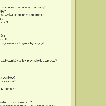
ików i jak można dołączyć do grupy?
rupy?
 są wyświetlane innymi kolorami?
a”?
cyjny”?
ści!
ości!
wy e-mail od kogoś z tej witryny!
żytkowników z listy przyjaciół lub wrogów?
a?
ca wyników?
stą stronę?!
ty i tematy?
kładki a obserwowaniem?
do wybranych tematów lub je obserwować??