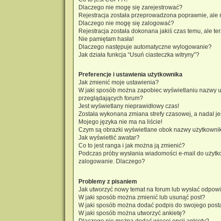
Dlaczego nie mogę się zarejestrować?
Rejestracja została przeprowadzona poprawnie, ale 
Dlaczego nie mogę się zalogować?
Rejestracja została dokonana jakiś czas temu, ale t
Nie pamiętam hasła!
Dlaczego następuje automatyczne wylogowanie?
Jak działa funkcja “Usuń ciasteczka witryny”?
Preferencje i ustawienia użytkownika
Jak zmienić moje ustawienia?
W jaki sposób można zapobiec wyświetlaniu nazwy u
przeglądających forum?
Jest wyświetlany nieprawidłowy czas!
Została wykonana zmiana strefy czasowej, a nadal je
Mojego języka nie ma na liście!
Czym są obrazki wyświetlane obok nazwy użytkowni
Jak wyświetlić awatar?
Co to jest ranga i jak można ją zmienić?
Podczas próby wysłania wiadomości e-mail do użytko
zalogowanie. Dlaczego?
Problemy z pisaniem
Jak utworzyć nowy temat na forum lub wysłać odpow
W jaki sposób można zmienić lub usunąć post?
W jaki sposób można dodać podpis do swojego post
W jaki sposób można utworzyć ankietę?
Dlaczego nie można dodać więcej opcji ankiety?