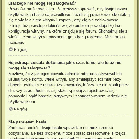
Dlaczego nie mogę się zalogować?
Powodów może być kilka. Po pierwsze sprawdź, czy twoja nazwa
użytkownika i hasło są prawidłowe. Jeżeli są prawidłowe, skontaktuj
się z właścicielem witryny i zapytaj, czy cię nie zablokowano.
Istnieje też prawdopodobieństwo, że problem powoduje błędna
konfiguracja witryny, na której znajduje się forum. Skontaktuj się z
właścicielem witryny i powiadom go o tym problemie. Musi on go
naprawić.
Na górę
Rejestracja została dokonana jakiś czas temu, ale teraz nie
mogę się zalogować?!
Możliwe, że z jakiegoś powodu administrator dezaktywował lub
usunął twoje konto. Wiele witryn, aby zmniejszyć rozmiar bazy
danych, cyklicznie usuwa użytkowników, którzy nic nie pisali przez
dłuższy czas. Jeśli tak się stało, spróbuj zarejestrować się
ponownie i bądź bardziej aktywnym i zaangażowanym w dyskusje
użytkownikiem.
Na górę
Nie pamiętam hasła!
Zachowaj spokój! Twoje hasło wprawdzie nie może zostać
odzyskane, ale bez problemu może zostać zresetowane. Przejdź
na stronę logowania i kliknij odnośnik “Nie pamiętam hasła”.