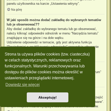
panelu użytkownika na karcie „Ustawienia witryny”.
Na górę
W jaki sposób można dodać zakładkę do wybranych tematów
lub je obserwować??
Aby dodać zakładkę do wybranego tematu lub go obserwować,
należy kliknąć odpowiedni odnośnik w menu “Narzędzia tematu”
znajdujące się na górze i na dole wątku.
Udzielenie odpowiedzi w temacie, gdy jest aktywna funkcja
“Powiadamiaj o opublikowaniu odpowiedzi” spowoduje włączenie
obserwowania tematu.
Strona ta używa plików cookies (tzw. ciasteczka)
Na górę
w celach statystycznych, reklamowych oraz
funkcjonalnych. Warunki przechowywania lub
Jak obserwować wybrane forum?
dostępu do plików cookies można określić w
Aby obserwować wybrane forum, należy kliknąć „Obserwuj forum”
znajdujący się na dole strony.
ustawieniach przeglądarki internetowej.
Na górę
Dowiedz się więcej
W jaki sposób usunąć obserwowanie forum, tematu?
Aby wyłączyć funkcję obserwowania forum, tematu, należy przejść
Akceptuję!
do panelu zarządzania kontem i następnie do karty “Obserwowane”.
W tym miejscu można wyłączyć obserwowanie forów i tematów.