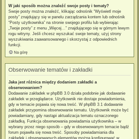
W jaki sposób można znaleźć swoje posty i tematy?
Swoje posty można znaleźć, klikając odnośnik “Wyświetl moje
posty” znajdujący się w panelu zarządzania kontem lub odnośnik
“Posty użytkownika” na stronie swojego profilu lub wybierając
„Twoje posty” z menu „Więcej…” znajdującego się w górnym lewym
rogu witryny. Jeśli chcesz wyszukać swoje tematy, użyj strony
wyszukiwania zaawansowanego i skorzystaj z odpowiednich
funkcji.
Na górę
Obserwowanie tematów i zakładki
Jaka jest różnica między dodaniem zakładki a
obserwowaniem?
Dodawanie zakładek w phpBB 3.0 działa podobnie jak dodawanie
zakładek w przeglądarce. Użytkownik nie dostaje powiadomienia,
gdy w temacie pojawia się nowa treść. W phpBB 3.1 dodawanie
zakładek przypomina obserwowanie tematu. Użytkownik może być
powiadamiany, gdy nastąpi aktualizacja tematu oznaczonego
zakładką. Funkcja obserwowania powiadamia użytkownika – w
wybrany przez niego sposób – gdy w obserwowanym temacie bądź
forum pojawiła się nowa treść. Sposoby powiadamiania dla
zakładek i obserwowanych elementów można konfigurować w