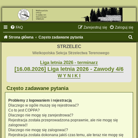
FAQ
Zarejestruj się
Zaloguj się
S
Strona główna
Często zadawane pytania
z
STRZELEC
u
Wielkopolska Sekcja Strzelectwa Terenowego
k
Liga letnia 2026 - terminarz
[16.08.2026] Liga letnia 2026 - Zawody 4/6
a
W Y N I K I
j
Często zadawane pytania
Problemy z logowaniem i rejestracją
Dlaczego w ogóle muszę się rejestrować?
Co to jest COPPA?
Dlaczego nie mogę się zarejestrować?
Rejestracja została przeprowadzona poprawnie, ale nie mogę się
zalogować!
Dlaczego nie mogę się zalogować?
Rejestracja została dokonana jakiś czas temu, ale teraz nie mogę się