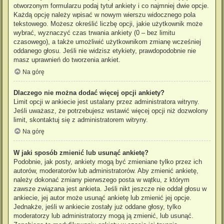
otworzonym formularzu podaj tytuł ankiety i co najmniej dwie opcje.
Każdą opcję należy wpisać w nowym wierszu widocznego pola
tekstowego. Możesz określić liczbę opcji, jakie użytkownik może
wybrać, wyznaczyć czas trwania ankiety (0 – bez limitu
czasowego), a także umożliwić użytkownikom zmianę wcześniej
oddanego głosu. Jeśli nie widzisz etykiety, prawdopodobnie nie
masz uprawnień do tworzenia ankiet.
Na górę
Dlaczego nie można dodać więcej opcji ankiety?
Limit opcji w ankiecie jest ustalany przez administratora witryny.
Jeśli uważasz, że potrzebujesz wstawić więcej opcji niż dozwolony
limit, skontaktuj się z administratorem witryny.
Na górę
W jaki sposób zmienić lub usunąć ankietę?
Podobnie, jak posty, ankiety mogą być zmieniane tylko przez ich
autorów, moderatorów lub administratorów. Aby zmienić ankietę,
należy dokonać zmiany pierwszego posta w wątku, z którym
zawsze związana jest ankieta. Jeśli nikt jeszcze nie oddał głosu w
ankiecie, jej autor może usunąć ankietę lub zmienić jej opcje.
Jednakże, jeśli w ankiecie zostały już oddane głosy, tylko
moderatorzy lub administratorzy mogą ją zmienić, lub usunąć.