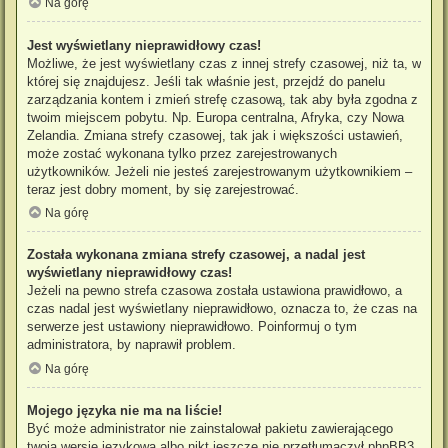
Na górę
Jest wyświetlany nieprawidłowy czas!
Możliwe, że jest wyświetlany czas z innej strefy czasowej, niż ta, w
której się znajdujesz. Jeśli tak właśnie jest, przejdź do panelu
zarządzania kontem i zmień strefę czasową, tak aby była zgodna z
twoim miejscem pobytu. Np. Europa centralna, Afryka, czy Nowa
Zelandia. Zmiana strefy czasowej, tak jak i większości ustawień,
może zostać wykonana tylko przez zarejestrowanych
użytkowników. Jeżeli nie jesteś zarejestrowanym użytkownikiem –
teraz jest dobry moment, by się zarejestrować.
Na górę
Została wykonana zmiana strefy czasowej, a nadal jest
wyświetlany nieprawidłowy czas!
Jeżeli na pewno strefa czasowa została ustawiona prawidłowo, a
czas nadal jest wyświetlany nieprawidłowo, oznacza to, że czas na
serwerze jest ustawiony nieprawidłowo. Poinformuj o tym
administratora, by naprawił problem.
Na górę
Mojego języka nie ma na liście!
Być może administrator nie zainstalował pakietu zawierającego
twoją wersję językową albo nikt jeszcze nie przetłumaczył phpBB3