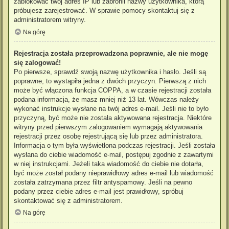
zablokować twój adres IP lub zabronił nazwy użytkownika, którą
próbujesz zarejestrować. W sprawie pomocy skontaktuj się z
administratorem witryny.
Na górę
Rejestracja została przeprowadzona poprawnie, ale nie mogę
się zalogować!
Po pierwsze, sprawdź swoją nazwę użytkownika i hasło. Jeśli są
poprawne, to wystąpiła jedna z dwóch przyczyn. Pierwszą z nich
może być włączona funkcja COPPA, a w czasie rejestracji została
podana informacja, że masz mniej niż 13 lat. Wówczas należy
wykonać instrukcje wysłane na twój adres e-mail. Jeśli nie to było
przyczyną, być może nie została aktywowana rejestracja. Niektóre
witryny przed pierwszym zalogowaniem wymagają aktywowania
rejestracji przez osobę rejestrującą się lub przez administratora.
Informacja o tym była wyświetlona podczas rejestracji. Jeśli została
wysłana do ciebie wiadomość e-mail, postępuj zgodnie z zawartymi
w niej instrukcjami. Jeżeli taka wiadomość do ciebie nie dotarła,
być może został podany nieprawidłowy adres e-mail lub wiadomość
została zatrzymana przez filtr antyspamowy. Jeśli na pewno
podany przez ciebie adres e-mail jest prawidłowy, spróbuj
skontaktować się z administratorem.
Na górę