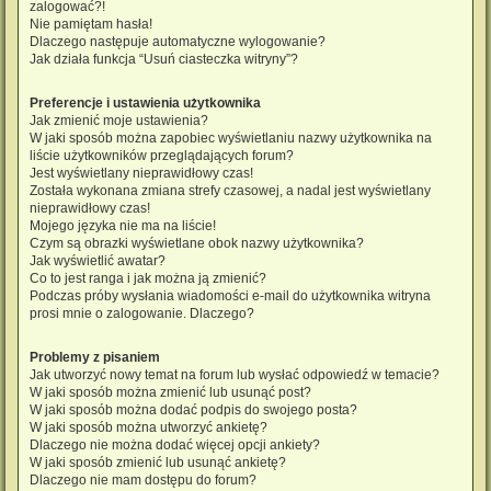
zalogować?!
Nie pamiętam hasła!
Dlaczego następuje automatyczne wylogowanie?
Jak działa funkcja “Usuń ciasteczka witryny”?
Preferencje i ustawienia użytkownika
Jak zmienić moje ustawienia?
W jaki sposób można zapobiec wyświetlaniu nazwy użytkownika na
liście użytkowników przeglądających forum?
Jest wyświetlany nieprawidłowy czas!
Została wykonana zmiana strefy czasowej, a nadal jest wyświetlany
nieprawidłowy czas!
Mojego języka nie ma na liście!
Czym są obrazki wyświetlane obok nazwy użytkownika?
Jak wyświetlić awatar?
Co to jest ranga i jak można ją zmienić?
Podczas próby wysłania wiadomości e-mail do użytkownika witryna
prosi mnie o zalogowanie. Dlaczego?
Problemy z pisaniem
Jak utworzyć nowy temat na forum lub wysłać odpowiedź w temacie?
W jaki sposób można zmienić lub usunąć post?
W jaki sposób można dodać podpis do swojego posta?
W jaki sposób można utworzyć ankietę?
Dlaczego nie można dodać więcej opcji ankiety?
W jaki sposób zmienić lub usunąć ankietę?
Dlaczego nie mam dostępu do forum?