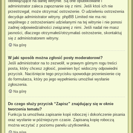
obowiązujące na danej witrynie. Są one opublikowane i
administrator zaleca zapoznanie się z nimi. Jeśli ktoś ich nie
przestrzegał, może otrzymać ostrzeżenie. O udzieleniu ostrzeżenia
decyduje administrator witryny. phpBB Limited nie ma nic
wspólnego z ostrzeżeniami udzielanymi na tej witrynie i nie ponosi
żadnej odpowiedzialności związanej z nimi. Jeśli nadal nie masz
jasności, dlaczego otrzymałeś/otrzymałaś ostrzeżenie, skontaktuj
się z administratorem witryny.
Na górę
W jaki sposób można zgłosić posty moderatorowi?
Jeśli administrator na to zezwolił, w prawym górnym rogu treści
posta, który chcesz zgłosić, powinien być widoczny odpowiedni
przycisk. Naciśnięcie tego przycisku spowoduje przeniesienie cię
do formularza, który po jego wypełnieniu umożliwi wysłanie
zgłoszenia.
Na górę
Do czego służy przycisk “Zapisz” znajdujący się w oknie
tworzenia tematu?
Funkcja ta umożliwia zapisanie kopii roboczej i dokończenie pisania
oraz wysłanie w późniejszym czasie. Zapisaną kopię roboczą
można wczytać z poziomu panelu użytkownika.
Na górę