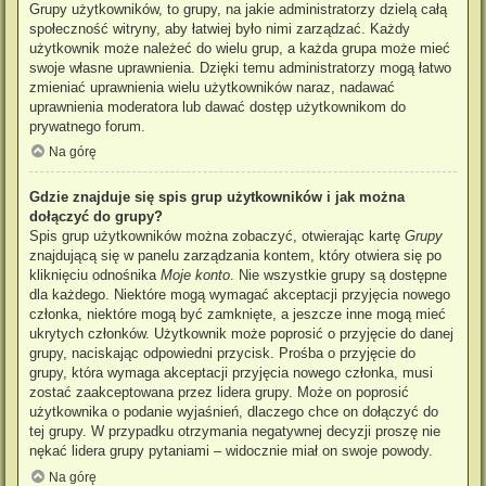
Grupy użytkowników, to grupy, na jakie administratorzy dzielą całą
społeczność witryny, aby łatwiej było nimi zarządzać. Każdy
użytkownik może należeć do wielu grup, a każda grupa może mieć
swoje własne uprawnienia. Dzięki temu administratorzy mogą łatwo
zmieniać uprawnienia wielu użytkowników naraz, nadawać
uprawnienia moderatora lub dawać dostęp użytkownikom do
prywatnego forum.
Na górę
Gdzie znajduje się spis grup użytkowników i jak można
dołączyć do grupy?
Spis grup użytkowników można zobaczyć, otwierając kartę
Grupy
znajdującą się w panelu zarządzania kontem, który otwiera się po
kliknięciu odnośnika
Moje konto
. Nie wszystkie grupy są dostępne
dla każdego. Niektóre mogą wymagać akceptacji przyjęcia nowego
członka, niektóre mogą być zamknięte, a jeszcze inne mogą mieć
ukrytych członków. Użytkownik może poprosić o przyjęcie do danej
grupy, naciskając odpowiedni przycisk. Prośba o przyjęcie do
grupy, która wymaga akceptacji przyjęcia nowego członka, musi
zostać zaakceptowana przez lidera grupy. Może on poprosić
użytkownika o podanie wyjaśnień, dlaczego chce on dołączyć do
tej grupy. W przypadku otrzymania negatywnej decyzji proszę nie
nękać lidera grupy pytaniami – widocznie miał on swoje powody.
Na górę