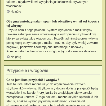
takiemu użytkownikowi wysyłania jakichkolwiek prywatnych
wiadomości.
Na górę
Otrzymałem/otrzymałam spam lub obraźliwy e-mail od kogoś z
tej witryny!
Przykro nam z tego powodu. System wysyłania e-maili witryny
zawiera zabezpieczenia umożliwiające wytropienie użytkowników,
którzy wysyłają takie wiadomości. Prześlij administratorowi witryny
pełną kopię otrzymanego e-maila – ważne, aby były w niej zawarte
nagłówki, ponieważ zawierają one informacje o nadawcy.
Administrator będzie wówczas mógł podjąć odpowiednie działania.
Na górę
Przyjaciele i wrogowie
Co to jest lista przyjaciół i wrogów?
Jest to lista, którą można użyć do organizowania różnych
użytkowników witryny. Użytkownicy dodani do listy przyjaciół będą
wyświetleni na karcie
Przyjaciele
znajdującej się w panelu
zarządzania kontem. Z tego poziomu można szybko sprawdzić ich
status, a także wysłać prywatną wiadomość. Zależnie od
używanego stylu witryny, posty tych użytkowników mogą być