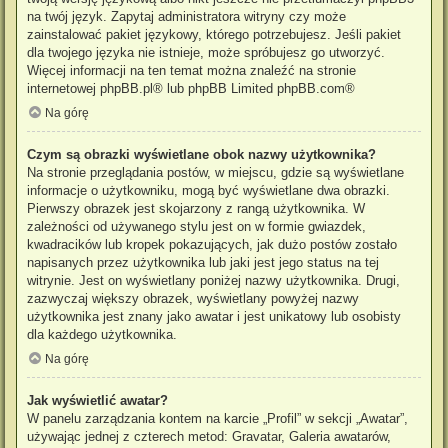
na twój język. Zapytaj administratora witryny czy może
zainstalować pakiet językowy, którego potrzebujesz. Jeśli pakiet
dla twojego języka nie istnieje, może spróbujesz go utworzyć.
Więcej informacji na ten temat można znaleźć na stronie
internetowej
phpBB.pl
® lub phpBB Limited
phpBB.com
®
Na górę
Czym są obrazki wyświetlane obok nazwy użytkownika?
Na stronie przeglądania postów, w miejscu, gdzie są wyświetlane
informacje o użytkowniku, mogą być wyświetlane dwa obrazki.
Pierwszy obrazek jest skojarzony z rangą użytkownika. W
zależności od używanego stylu jest on w formie gwiazdek,
kwadracików lub kropek pokazujących, jak dużo postów zostało
napisanych przez użytkownika lub jaki jest jego status na tej
witrynie. Jest on wyświetlany poniżej nazwy użytkownika. Drugi,
zazwyczaj większy obrazek, wyświetlany powyżej nazwy
użytkownika jest znany jako awatar i jest unikatowy lub osobisty
dla każdego użytkownika.
Na górę
Jak wyświetlić awatar?
W panelu zarządzania kontem na karcie „Profil” w sekcji „Awatar”,
używając jednej z czterech metod: Gravatar, Galeria awatarów,