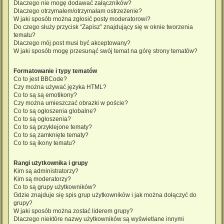
Dlaczego nie mogę dodawać załączników?
Dlaczego otrzymałem/otrzymałam ostrzeżenie?
W jaki sposób można zgłosić posty moderatorowi?
Do czego służy przycisk “Zapisz” znajdujący się w oknie tworzenia
tematu?
Dlaczego mój post musi być akceptowany?
W jaki sposób mogę przesunąć swój temat na górę strony tematów?
Formatowanie i typy tematów
Co to jest BBCode?
Czy można używać języka HTML?
Co to są są emotikony?
Czy można umieszczać obrazki w poście?
Co to są ogłoszenia globalne?
Co to są ogłoszenia?
Co to są przyklejone tematy?
Co to są zamknięte tematy?
Co to są ikony tematu?
Rangi użytkownika i grupy
Kim są administratorzy?
Kim są moderatorzy?
Co to są grupy użytkowników?
Gdzie znajduje się spis grup użytkowników i jak można dołączyć do
grupy?
W jaki sposób można zostać liderem grupy?
Dlaczego niektóre nazwy użytkowników są wyświetlane innymi