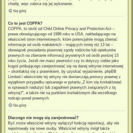
chwilę, więc zaleca się jej wykonanie.
Na górę
Co to jest COPPA?
COPPA, to skrót od Child Online Privacy and Protection Act –
prawa obowiązującego od 1998 roku w USA, nakładającego na
właścicieli stron internetowych, które potencjalnie mogą zbierać
informacje od osób małoletnich – mających mniej niż 13 lat –
obowiązek posiadania pisemnej zgody rodziców lub opiekunów
prawnych na zbieranie informacji prywatnych od osób poniżej 13
roku życia. Jeżeli nie masz pewności czy to dotyczy ciebie jako
kogoś próbującego zarejestrować się na danej witrynie internetowej
– skontaktuj się z prawnikiem, by uzyskać wyjaśnienie. phpBB
Limited i właściciele tej witryny nie dostarczają pomocy prawnej z
wyjątkiem przypadku opisanego w pytaniu „Z kim się kontaktować
w sprawach nadużyć lub zagadnień prawnych związanych z tą
witryną?”, a także nie są punktem kontaktowym dla wszelkiego
rodzaju porad prawnych.
Na górę
Dlaczego nie mogę się zarejestrować?
Być może właściciel witryny wyłączył funkcję rejestracji, aby nie
rejestrowały się nowe osoby. Właściciel witryny mógł także