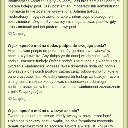
Informacja ta wyświetli się tylko wtedy, jeśli ktoś zamieścił pod tym
postem kolejny post. Jeśli post zmienił moderator lub administrator,
informacja ta nie zostanie wyświetlona. Administratorzy i
moderatorzy mogą zostawić notatkę z informacją, dlaczego ten
post zmieniali. Zwykli użytkownicy nie mogą usuwać postów, gdy
ktoś zamieścił pod ich postem nowy post.
Na górę
W jaki sposób można dodać podpis do swojego posta?
Aby dodawać podpis do posta, należy go najpierw utworzyć w
panelu użytkownika. Aby dołączyć do danej wiadomości swój
podpis, zaznacz funkcję
Dołącz podpis
znajdującą się w formularzu
tworzenia wiadomości. Możesz także domyślnie dodawać podpis
do wszystkich swoich postów, zaznaczając odpowiednią funkcję w
panelu użytkownika. Po uaktywnieniu tej funkcji, za każdym razem
pisząc post, możesz zdecydować o niedodawaniu do niego
podpisu, usuwając w formularzu tworzenia wiadomości zaznaczenie
z pola
Dołącz podpis
.
Na górę
W jaki sposób można utworzyć ankietę?
Tworzenie ankiet jest proste. Kiedy tworzysz nowy temat bądź
zmieniasz pierwszy post w wątku, na dole formularza tworzenia
tematu będziesz widzieć etykietę “Utwórz ankietę”. Kliknij ją i w