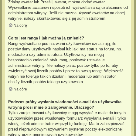
Zdalny awatar lub Prześlij awatar, można dodać awatar.
Wyświetlanie awatarów i sposób ich wyświetlania są uzależnione od
administratora witryny. Jeśli nie można używać awatarów na danej
witrynie, należy skontaktować się z jej administratorem.
Na górę
Co to jest ranga i jak można ją zmienić?
Rangi wyświetlane pod nazwami użytkowników oznaczają, ile
postów dany użytkownik napisał lub jaki ma status na forum, np.
moderatora czy administratora. Użytkownicy nie mogą
bezpośrednio zmieniać stylu rang, ponieważ ustawia je
administrator witryny. Nie należy pisać postów tylko po to, aby
zwiększyć swój licznik postów i przez to swoją rangę. Większość
witryn nie toleruje takich działań i moderator lub administrator
obniży licznik postów takiego użytkownika.
Na górę
Podczas próby wysłania wiadomości e-mail do użytkownika
witryna prosi mnie o zalogowanie. Dlaczego?
Tylko zarejestrowani użytkownicy mogą wysyłać e-maile do innych
użytkowników przez wbudowany formularz wysyłania e-maili i tylko
wtedy, jeżeli administrator włączył tę funkcję. Ma to zabezpieczać
przed nieprawidłowym używaniem systemu poczty elektronicznej
witryny przez anonimowych użytkowników.