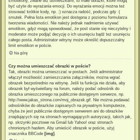
Emotikony, zwane też uśmieszkami, to małe obrazki, które mogą
być użyte do wyrażania emocji. Do wyrażania emocji można też
stosować krótkie kody, np. :) oznacza radość, podczas gdy :(
smutek. Pełna lista emotikon jest dostępna z poziomu formularza
tworzenia wiadomości. Nie należy jednak nadmiernie używać
emotikon, gdyż mogą spowodować, że post stanie się nieczytelny i
moderator może podjąć decyzję o ich usunięciu bądź też usunięciu
całego posta. Administrator witryny może określić dopuszczalny
limit emotikon w poście.
Na górę
Czy można umieszczać obrazki w poście?
Tak, obrazki można umieszczać w postach. Jeśli administrator
włączył możliwość zamieszczania załączników, można wgrać
obrazek bezpośrednio na witrynę. Jeśli ta funkcja nie działa, aby
obrazek był wyświetlany na forum, należy podać odnośnik do
obrazka umieszczonego na publicznie dostępnym serwerze, np.
http://www.jakas_strona.com/moj_obrazek.gif. Nie można podawać
odnośników do obrazków zapisanych na prywatnym komputerze,
chyba że jest publicznie dostępnym serwerem ani do obrazków
znajdujących się na stronach wymagających autoryzacji, takich jak,
np. skrzynki pocztowe na Gmail lub Yahoo! oraz stronach
chronionych hasłem. Aby umieścić obrazek w poście, użyj
znacznika BBCode
[img]
.