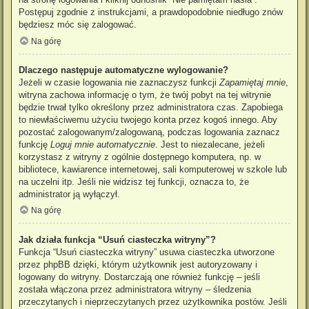
Postępuj zgodnie z instrukcjami, a prawdopodobnie niedługo znów
będziesz móc się zalogować.
Na górę
Dlaczego następuje automatyczne wylogowanie?
Jeżeli w czasie logowania nie zaznaczysz funkcji
Zapamiętaj mnie
,
witryna zachowa informację o tym, że twój pobyt na tej witrynie
będzie trwał tylko określony przez administratora czas. Zapobiega
to niewłaściwemu użyciu twojego konta przez kogoś innego. Aby
pozostać zalogowanym/zalogowaną, podczas logowania zaznacz
funkcję
Loguj mnie automatycznie
. Jest to niezalecane, jeżeli
korzystasz z witryny z ogólnie dostępnego komputera, np. w
bibliotece, kawiarence internetowej, sali komputerowej w szkole lub
na uczelni itp. Jeśli nie widzisz tej funkcji, oznacza to, że
administrator ją wyłączył.
Na górę
Jak działa funkcja “Usuń ciasteczka witryny”?
Funkcja “Usuń ciasteczka witryny” usuwa ciasteczka utworzone
przez phpBB dzięki, którym użytkownik jest autoryzowany i
logowany do witryny. Dostarczają one również funkcję – jeśli
została włączona przez administratora witryny – śledzenia
przeczytanych i nieprzeczytanych przez użytkownika postów. Jeśli