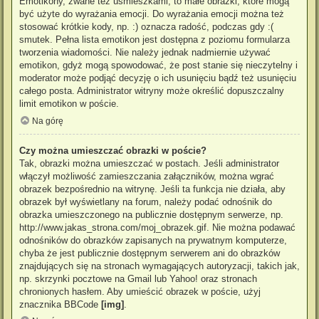
Emotikony, zwane też uśmieszkami, to małe obrazki, które mogą
być użyte do wyrażania emocji. Do wyrażania emocji można też
stosować krótkie kody, np. :) oznacza radość, podczas gdy :(
smutek. Pełna lista emotikon jest dostępna z poziomu formularza
tworzenia wiadomości. Nie należy jednak nadmiernie używać
emotikon, gdyż mogą spowodować, że post stanie się nieczytelny i
moderator może podjąć decyzję o ich usunięciu bądź też usunięciu
całego posta. Administrator witryny może określić dopuszczalny
limit emotikon w poście.
Na górę
Czy można umieszczać obrazki w poście?
Tak, obrazki można umieszczać w postach. Jeśli administrator
włączył możliwość zamieszczania załączników, można wgrać
obrazek bezpośrednio na witrynę. Jeśli ta funkcja nie działa, aby
obrazek był wyświetlany na forum, należy podać odnośnik do
obrazka umieszczonego na publicznie dostępnym serwerze, np.
http://www.jakas_strona.com/moj_obrazek.gif. Nie można podawać
odnośników do obrazków zapisanych na prywatnym komputerze,
chyba że jest publicznie dostępnym serwerem ani do obrazków
znajdujących się na stronach wymagających autoryzacji, takich jak,
np. skrzynki pocztowe na Gmail lub Yahoo! oraz stronach
chronionych hasłem. Aby umieścić obrazek w poście, użyj
znacznika BBCode
[img]
.