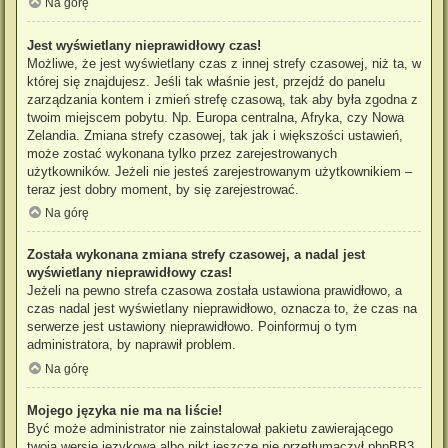
Na górę
Jest wyświetlany nieprawidłowy czas!
Możliwe, że jest wyświetlany czas z innej strefy czasowej, niż ta, w
której się znajdujesz. Jeśli tak właśnie jest, przejdź do panelu
zarządzania kontem i zmień strefę czasową, tak aby była zgodna z
twoim miejscem pobytu. Np. Europa centralna, Afryka, czy Nowa
Zelandia. Zmiana strefy czasowej, tak jak i większości ustawień,
może zostać wykonana tylko przez zarejestrowanych
użytkowników. Jeżeli nie jesteś zarejestrowanym użytkownikiem –
teraz jest dobry moment, by się zarejestrować.
Na górę
Została wykonana zmiana strefy czasowej, a nadal jest
wyświetlany nieprawidłowy czas!
Jeżeli na pewno strefa czasowa została ustawiona prawidłowo, a
czas nadal jest wyświetlany nieprawidłowo, oznacza to, że czas na
serwerze jest ustawiony nieprawidłowo. Poinformuj o tym
administratora, by naprawił problem.
Na górę
Mojego języka nie ma na liście!
Być może administrator nie zainstalował pakietu zawierającego
twoją wersję językową albo nikt jeszcze nie przetłumaczył phpBB3