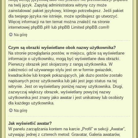
na twój język. Zapytaj administratora witryny czy może
zainstalować pakiet językowy, którego potrzebujesz. Jeśli pakiet
dla twojego języka nie istnieje, może spróbujesz go utworzyć.
Więcej informacji na ten temat można znaleźć na stronie
internetowej
phpBB.pl
® lub phpBB Limited
phpBB.com
®
Na górę
Czym są obrazki wyświetlane obok nazwy użytkownika?
Na stronie przeglądania postów, w miejscu, gdzie są wyświetlane
informacje o użytkowniku, mogą być wyświetlane dwa obrazki.
Pierwszy obrazek jest skojarzony z rangą użytkownika. W
zależności od używanego stylu jest on w formie gwiazdek,
kwadracików lub kropek pokazujących, jak dużo postów zostało
napisanych przez użytkownika lub jaki jest jego status na tej
witrynie. Jest on wyświetlany poniżej nazwy użytkownika. Drugi,
zazwyczaj większy obrazek, wyświetlany powyżej nazwy
użytkownika jest znany jako awatar i jest unikatowy lub osobisty
dla każdego użytkownika.
Na górę
Jak wyświetlić awatar?
W panelu zarządzania kontem na karcie „Profil” w sekcji „Awatar”,
używając jednej z czterech metod: Gravatar, Galeria awatarów,