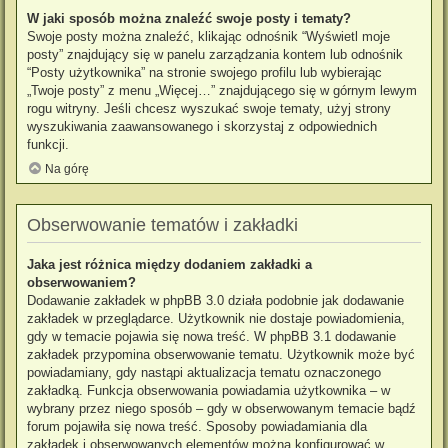
W jaki sposób można znaleźć swoje posty i tematy?
Swoje posty można znaleźć, klikając odnośnik “Wyświetl moje
posty” znajdujący się w panelu zarządzania kontem lub odnośnik
“Posty użytkownika” na stronie swojego profilu lub wybierając
„Twoje posty” z menu „Więcej…” znajdującego się w górnym lewym
rogu witryny. Jeśli chcesz wyszukać swoje tematy, użyj strony
wyszukiwania zaawansowanego i skorzystaj z odpowiednich
funkcji.
Na górę
Obserwowanie tematów i zakładki
Jaka jest różnica między dodaniem zakładki a
obserwowaniem?
Dodawanie zakładek w phpBB 3.0 działa podobnie jak dodawanie
zakładek w przeglądarce. Użytkownik nie dostaje powiadomienia,
gdy w temacie pojawia się nowa treść. W phpBB 3.1 dodawanie
zakładek przypomina obserwowanie tematu. Użytkownik może być
powiadamiany, gdy nastąpi aktualizacja tematu oznaczonego
zakładką. Funkcja obserwowania powiadamia użytkownika – w
wybrany przez niego sposób – gdy w obserwowanym temacie bądź
forum pojawiła się nowa treść. Sposoby powiadamiania dla
zakładek i obserwowanych elementów można konfigurować w