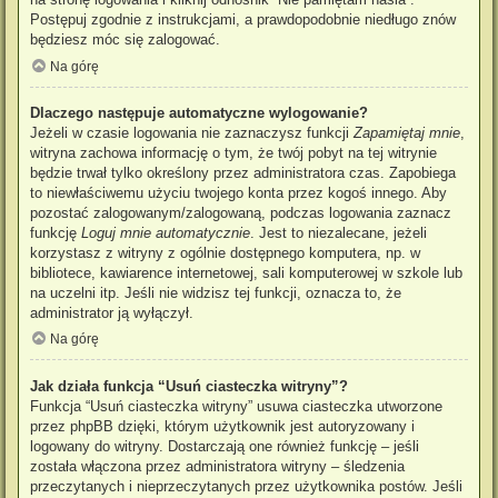
Postępuj zgodnie z instrukcjami, a prawdopodobnie niedługo znów
będziesz móc się zalogować.
Na górę
Dlaczego następuje automatyczne wylogowanie?
Jeżeli w czasie logowania nie zaznaczysz funkcji
Zapamiętaj mnie
,
witryna zachowa informację o tym, że twój pobyt na tej witrynie
będzie trwał tylko określony przez administratora czas. Zapobiega
to niewłaściwemu użyciu twojego konta przez kogoś innego. Aby
pozostać zalogowanym/zalogowaną, podczas logowania zaznacz
funkcję
Loguj mnie automatycznie
. Jest to niezalecane, jeżeli
korzystasz z witryny z ogólnie dostępnego komputera, np. w
bibliotece, kawiarence internetowej, sali komputerowej w szkole lub
na uczelni itp. Jeśli nie widzisz tej funkcji, oznacza to, że
administrator ją wyłączył.
Na górę
Jak działa funkcja “Usuń ciasteczka witryny”?
Funkcja “Usuń ciasteczka witryny” usuwa ciasteczka utworzone
przez phpBB dzięki, którym użytkownik jest autoryzowany i
logowany do witryny. Dostarczają one również funkcję – jeśli
została włączona przez administratora witryny – śledzenia
przeczytanych i nieprzeczytanych przez użytkownika postów. Jeśli