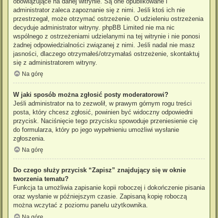
obowiązujące na danej witrynie. Są one opublikowane i
administrator zaleca zapoznanie się z nimi. Jeśli ktoś ich nie
przestrzegał, może otrzymać ostrzeżenie. O udzieleniu ostrzeżenia
decyduje administrator witryny. phpBB Limited nie ma nic
wspólnego z ostrzeżeniami udzielanymi na tej witrynie i nie ponosi
żadnej odpowiedzialności związanej z nimi. Jeśli nadal nie masz
jasności, dlaczego otrzymałeś/otrzymałaś ostrzeżenie, skontaktuj
się z administratorem witryny.
Na górę
W jaki sposób można zgłosić posty moderatorowi?
Jeśli administrator na to zezwolił, w prawym górnym rogu treści
posta, który chcesz zgłosić, powinien być widoczny odpowiedni
przycisk. Naciśnięcie tego przycisku spowoduje przeniesienie cię
do formularza, który po jego wypełnieniu umożliwi wysłanie
zgłoszenia.
Na górę
Do czego służy przycisk “Zapisz” znajdujący się w oknie
tworzenia tematu?
Funkcja ta umożliwia zapisanie kopii roboczej i dokończenie pisania
oraz wysłanie w późniejszym czasie. Zapisaną kopię roboczą
można wczytać z poziomu panelu użytkownika.
Na górę