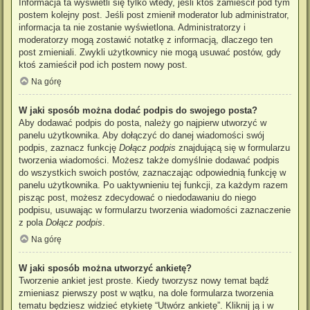
Informacja ta wyświetli się tylko wtedy, jeśli ktoś zamieścił pod tym
postem kolejny post. Jeśli post zmienił moderator lub administrator,
informacja ta nie zostanie wyświetlona. Administratorzy i
moderatorzy mogą zostawić notatkę z informacją, dlaczego ten
post zmieniali. Zwykli użytkownicy nie mogą usuwać postów, gdy
ktoś zamieścił pod ich postem nowy post.
Na górę
W jaki sposób można dodać podpis do swojego posta?
Aby dodawać podpis do posta, należy go najpierw utworzyć w
panelu użytkownika. Aby dołączyć do danej wiadomości swój
podpis, zaznacz funkcję
Dołącz podpis
znajdującą się w formularzu
tworzenia wiadomości. Możesz także domyślnie dodawać podpis
do wszystkich swoich postów, zaznaczając odpowiednią funkcję w
panelu użytkownika. Po uaktywnieniu tej funkcji, za każdym razem
pisząc post, możesz zdecydować o niedodawaniu do niego
podpisu, usuwając w formularzu tworzenia wiadomości zaznaczenie
z pola
Dołącz podpis
.
Na górę
W jaki sposób można utworzyć ankietę?
Tworzenie ankiet jest proste. Kiedy tworzysz nowy temat bądź
zmieniasz pierwszy post w wątku, na dole formularza tworzenia
tematu będziesz widzieć etykietę “Utwórz ankietę”. Kliknij ją i w