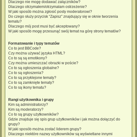
Dlaczego nie mogę dodawać załączników?
Dlaczego otrzymałem/otrzymałam ostrzeżenie?
W jaki sposób można zgłosić posty moderatorowi?
Do czego służy przycisk “Zapisz” znajdujący się w oknie tworzenia
tematu?
Dlaczego mój post musi być akceptowany?
W jaki sposób mogę przesunąć swój temat na górę strony tematów?
Formatowanie i typy tematów
Co to jest BBCode?
Czy można używać języka HTML?
Co to są są emotikony?
Czy można umieszczać obrazki w poście?
Co to są ogłoszenia globalne?
Co to są ogłoszenia?
Co to są przyklejone tematy?
Co to są zamknięte tematy?
Co to są ikony tematu?
Rangi użytkownika i grupy
Kim są administratorzy?
Kim są moderatorzy?
Co to są grupy użytkowników?
Gdzie znajduje się spis grup użytkowników i jak można dołączyć do
grupy?
W jaki sposób można zostać liderem grupy?
Dlaczego niektóre nazwy użytkowników są wyświetlane innymi