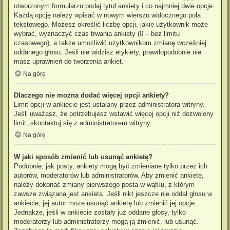
otworzonym formularzu podaj tytuł ankiety i co najmniej dwie opcje.
Każdą opcję należy wpisać w nowym wierszu widocznego pola
tekstowego. Możesz określić liczbę opcji, jakie użytkownik może
wybrać, wyznaczyć czas trwania ankiety (0 – bez limitu
czasowego), a także umożliwić użytkownikom zmianę wcześniej
oddanego głosu. Jeśli nie widzisz etykiety, prawdopodobnie nie
masz uprawnień do tworzenia ankiet.
Na górę
Dlaczego nie można dodać więcej opcji ankiety?
Limit opcji w ankiecie jest ustalany przez administratora witryny.
Jeśli uważasz, że potrzebujesz wstawić więcej opcji niż dozwolony
limit, skontaktuj się z administratorem witryny.
Na górę
W jaki sposób zmienić lub usunąć ankietę?
Podobnie, jak posty, ankiety mogą być zmieniane tylko przez ich
autorów, moderatorów lub administratorów. Aby zmienić ankietę,
należy dokonać zmiany pierwszego posta w wątku, z którym
zawsze związana jest ankieta. Jeśli nikt jeszcze nie oddał głosu w
ankiecie, jej autor może usunąć ankietę lub zmienić jej opcje.
Jednakże, jeśli w ankiecie zostały już oddane głosy, tylko
moderatorzy lub administratorzy mogą ją zmienić, lub usunąć.