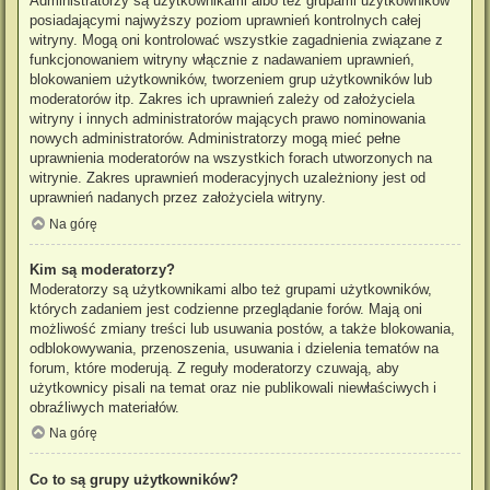
Administratorzy są użytkownikami albo też grupami użytkowników
posiadającymi najwyższy poziom uprawnień kontrolnych całej
witryny. Mogą oni kontrolować wszystkie zagadnienia związane z
funkcjonowaniem witryny włącznie z nadawaniem uprawnień,
blokowaniem użytkowników, tworzeniem grup użytkowników lub
moderatorów itp. Zakres ich uprawnień zależy od założyciela
witryny i innych administratorów mających prawo nominowania
nowych administratorów. Administratorzy mogą mieć pełne
uprawnienia moderatorów na wszystkich forach utworzonych na
witrynie. Zakres uprawnień moderacyjnych uzależniony jest od
uprawnień nadanych przez założyciela witryny.
Na górę
Kim są moderatorzy?
Moderatorzy są użytkownikami albo też grupami użytkowników,
których zadaniem jest codzienne przeglądanie forów. Mają oni
możliwość zmiany treści lub usuwania postów, a także blokowania,
odblokowywania, przenoszenia, usuwania i dzielenia tematów na
forum, które moderują. Z reguły moderatorzy czuwają, aby
użytkownicy pisali na temat oraz nie publikowali niewłaściwych i
obraźliwych materiałów.
Na górę
Co to są grupy użytkowników?