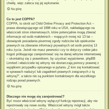
chwilę, więc zaleca się jej wykonanie.
Na górę
Co to jest COPPA?
COPPA, to skrót od Child Online Privacy and Protection Act –
prawa obowiązującego od 1998 roku w USA, nakładającego na
właścicieli stron internetowych, które potencjalnie mogą zbierać
informacje od osób małoletnich – mających mniej niż 13 lat –
obowiązek posiadania pisemnej zgody rodziców lub opiekunów
prawnych na zbieranie informacji prywatnych od osób poniżej 13
roku życia. Jeżeli nie masz pewności czy to dotyczy ciebie jako
kogoś próbującego zarejestrować się na danej witrynie internetowej
– skontaktuj się z prawnikiem, by uzyskać wyjaśnienie. phpBB
Limited i właściciele tej witryny nie dostarczają pomocy prawnej z
wyjątkiem przypadku opisanego w pytaniu „Z kim się kontaktować
w sprawach nadużyć lub zagadnień prawnych związanych z tą
witryną?”, a także nie są punktem kontaktowym dla wszelkiego
rodzaju porad prawnych.
Na górę
Dlaczego nie mogę się zarejestrować?
Być może właściciel witryny wyłączył funkcję rejestracji, aby nie
rejestrowały się nowe osoby. Właściciel witryny mógł także