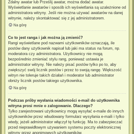
Zdalny awatar lub Prześlij awatar, można dodać awatar.
Wyświetlanie awatarów i sposób ich wyświetlania są uzależnione od
administratora witryny. Jeśli nie można używać awatarów na danej
witrynie, należy skontaktować się z jej administratorem.
Na górę
Co to jest ranga i jak można ją zmienić?
Rangi wyświetlane pod nazwami użytkowników oznaczają, ile
postów dany użytkownik napisał lub jaki ma status na forum, np.
moderatora czy administratora. Użytkownicy nie mogą
bezpośrednio zmieniać stylu rang, ponieważ ustawia je
administrator witryny. Nie należy pisać postów tylko po to, aby
zwiększyć swój licznik postów i przez to swoją rangę. Większość
witryn nie toleruje takich działań i moderator lub administrator
obniży licznik postów takiego użytkownika.
Na górę
Podczas próby wysłania wiadomości e-mail do użytkownika
witryna prosi mnie o zalogowanie. Dlaczego?
Tylko zarejestrowani użytkownicy mogą wysyłać e-maile do innych
użytkowników przez wbudowany formularz wysyłania e-maili i tylko
wtedy, jeżeli administrator włączył tę funkcję. Ma to zabezpieczać
przed nieprawidłowym używaniem systemu poczty elektronicznej
witryny przez anonimowych użytkowników.