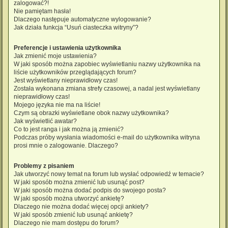
zalogować?!
Nie pamiętam hasła!
Dlaczego następuje automatyczne wylogowanie?
Jak działa funkcja “Usuń ciasteczka witryny”?
Preferencje i ustawienia użytkownika
Jak zmienić moje ustawienia?
W jaki sposób można zapobiec wyświetlaniu nazwy użytkownika na
liście użytkowników przeglądających forum?
Jest wyświetlany nieprawidłowy czas!
Została wykonana zmiana strefy czasowej, a nadal jest wyświetlany
nieprawidłowy czas!
Mojego języka nie ma na liście!
Czym są obrazki wyświetlane obok nazwy użytkownika?
Jak wyświetlić awatar?
Co to jest ranga i jak można ją zmienić?
Podczas próby wysłania wiadomości e-mail do użytkownika witryna
prosi mnie o zalogowanie. Dlaczego?
Problemy z pisaniem
Jak utworzyć nowy temat na forum lub wysłać odpowiedź w temacie?
W jaki sposób można zmienić lub usunąć post?
W jaki sposób można dodać podpis do swojego posta?
W jaki sposób można utworzyć ankietę?
Dlaczego nie można dodać więcej opcji ankiety?
W jaki sposób zmienić lub usunąć ankietę?
Dlaczego nie mam dostępu do forum?