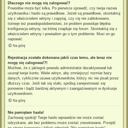
Dlaczego nie mogę się zalogować?
Powodów może być kilka. Po pierwsze sprawdź, czy twoja nazwa
użytkownika i hasło są prawidłowe. Jeżeli są prawidłowe, skontaktuj
się z właścicielem witryny i zapytaj, czy cię nie zablokowano.
Istnieje też prawdopodobieństwo, że problem powoduje błędna
konfiguracja witryny, na której znajduje się forum. Skontaktuj się z
właścicielem witryny i powiadom go o tym problemie. Musi on go
naprawić.
Na górę
Rejestracja została dokonana jakiś czas temu, ale teraz nie
mogę się zalogować?!
Możliwe, że z jakiegoś powodu administrator dezaktywował lub
usunął twoje konto. Wiele witryn, aby zmniejszyć rozmiar bazy
danych, cyklicznie usuwa użytkowników, którzy nic nie pisali przez
dłuższy czas. Jeśli tak się stało, spróbuj zarejestrować się
ponownie i bądź bardziej aktywnym i zaangażowanym w dyskusje
użytkownikiem.
Na górę
Nie pamiętam hasła!
Zachowaj spokój! Twoje hasło wprawdzie nie może zostać
odzyskane, ale bez problemu może zostać zresetowane. Przejdź
na stronę logowania i kliknij odnośnik “Nie pamiętam hasła”.