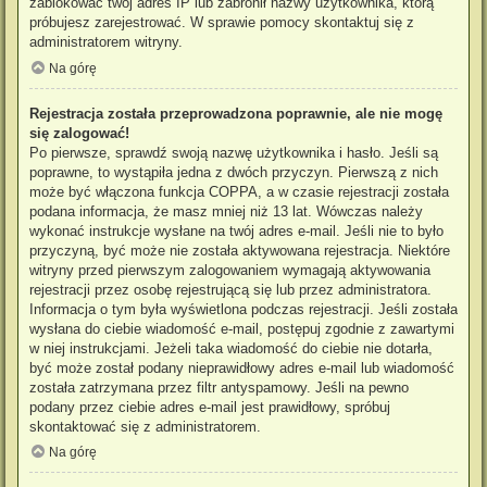
zablokować twój adres IP lub zabronił nazwy użytkownika, którą
próbujesz zarejestrować. W sprawie pomocy skontaktuj się z
administratorem witryny.
Na górę
Rejestracja została przeprowadzona poprawnie, ale nie mogę
się zalogować!
Po pierwsze, sprawdź swoją nazwę użytkownika i hasło. Jeśli są
poprawne, to wystąpiła jedna z dwóch przyczyn. Pierwszą z nich
może być włączona funkcja COPPA, a w czasie rejestracji została
podana informacja, że masz mniej niż 13 lat. Wówczas należy
wykonać instrukcje wysłane na twój adres e-mail. Jeśli nie to było
przyczyną, być może nie została aktywowana rejestracja. Niektóre
witryny przed pierwszym zalogowaniem wymagają aktywowania
rejestracji przez osobę rejestrującą się lub przez administratora.
Informacja o tym była wyświetlona podczas rejestracji. Jeśli została
wysłana do ciebie wiadomość e-mail, postępuj zgodnie z zawartymi
w niej instrukcjami. Jeżeli taka wiadomość do ciebie nie dotarła,
być może został podany nieprawidłowy adres e-mail lub wiadomość
została zatrzymana przez filtr antyspamowy. Jeśli na pewno
podany przez ciebie adres e-mail jest prawidłowy, spróbuj
skontaktować się z administratorem.
Na górę