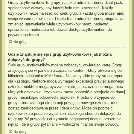
Grupy użytkowników, to grupy, na jakie administratorzy dzielą całą
społeczność witryny, aby łatwiej było nimi zarządzać. Każdy
użytkownik może należeć do wielu grup, a każda grupa może mieć
swoje własne uprawnienia. Dzięki temu administratorzy mogą łatwo
zmieniać uprawnienia wielu użytkowników naraz, nadawać
uprawnienia moderatora lub dawać dostęp użytkownikom do
prywatnego forum.
Na górę
Gdzie znajduje się spis grup użytkowników i jak można
dołączyć do grupy?
Spis grup użytkowników można zobaczyć, otwierając kartę
Grupy
znajdującą się w panelu zarządzania kontem, który otwiera się po
kliknięciu odnośnika
Moje konto
. Nie wszystkie grupy są dostępne
dla każdego. Niektóre mogą wymagać akceptacji przyjęcia nowego
członka, niektóre mogą być zamknięte, a jeszcze inne mogą mieć
ukrytych członków. Użytkownik może poprosić o przyjęcie do danej
grupy, naciskając odpowiedni przycisk. Prośba o przyjęcie do
grupy, która wymaga akceptacji przyjęcia nowego członka, musi
zostać zaakceptowana przez lidera grupy. Może on poprosić
użytkownika o podanie wyjaśnień, dlaczego chce on dołączyć do
tej grupy. W przypadku otrzymania negatywnej decyzji proszę nie
nękać lidera grupy pytaniami – widocznie miał on swoje powody.
Na górę