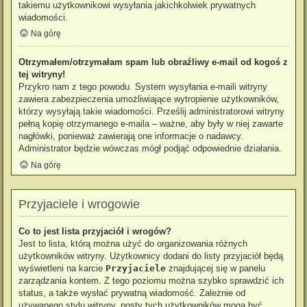
takiemu użytkownikowi wysyłania jakichkolwiek prywatnych
wiadomości.
Na górę
Otrzymałem/otrzymałam spam lub obraźliwy e-mail od kogoś z
tej witryny!
Przykro nam z tego powodu. System wysyłania e-maili witryny
zawiera zabezpieczenia umożliwiające wytropienie użytkowników,
którzy wysyłają takie wiadomości. Prześlij administratorowi witryny
pełną kopię otrzymanego e-maila – ważne, aby były w niej zawarte
nagłówki, ponieważ zawierają one informacje o nadawcy.
Administrator będzie wówczas mógł podjąć odpowiednie działania.
Na górę
Przyjaciele i wrogowie
Co to jest lista przyjaciół i wrogów?
Jest to lista, którą można użyć do organizowania różnych
użytkowników witryny. Użytkownicy dodani do listy przyjaciół będą
wyświetleni na karcie
Przyjaciele
znajdującej się w panelu
zarządzania kontem. Z tego poziomu można szybko sprawdzić ich
status, a także wysłać prywatną wiadomość. Zależnie od
używanego stylu witryny, posty tych użytkowników mogą być