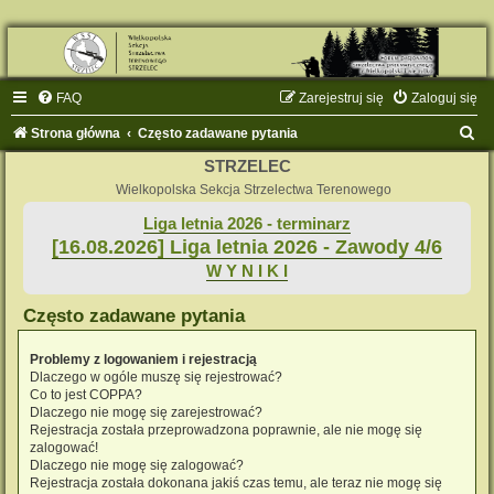
FAQ
Zarejestruj się
Zaloguj się
S
Strona główna
Często zadawane pytania
z
STRZELEC
u
Wielkopolska Sekcja Strzelectwa Terenowego
k
Liga letnia 2026 - terminarz
[16.08.2026] Liga letnia 2026 - Zawody 4/6
a
W Y N I K I
j
Często zadawane pytania
Problemy z logowaniem i rejestracją
Dlaczego w ogóle muszę się rejestrować?
Co to jest COPPA?
Dlaczego nie mogę się zarejestrować?
Rejestracja została przeprowadzona poprawnie, ale nie mogę się
zalogować!
Dlaczego nie mogę się zalogować?
Rejestracja została dokonana jakiś czas temu, ale teraz nie mogę się