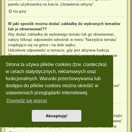
panelu użytkownika na karcie „Ustawienia witryny”.
Na górę
W jaki sposób można dodać zakładkę do wybranych tematów
lub je obserwować??
Aby dodać zakładkę do wybranego tematu lub go obserwować,
należy kliknąć odpowiedni odnośnik w menu “Narzędzia tematu”
znajdujące się na górze i na dole wątku.
Udzielenie odpowiedzi w temacie, gdy jest aktywna funkcja
“Powiadamiaj o opublikowaniu odpowiedzi” spowoduje włączenie
obserwowania tematu.
Strona ta używa plików cookies (tzw. ciasteczka)
Na górę
w celach statystycznych, reklamowych oraz
funkcjonalnych. Warunki przechowywania lub
Jak obserwować wybrane forum?
dostępu do plików cookies można określić w
Aby obserwować wybrane forum, należy kliknąć „Obserwuj forum”
znajdujący się na dole strony.
ustawieniach przeglądarki internetowej.
Na górę
Dowiedz się więcej
W jaki sposób usunąć obserwowanie forum, tematu?
Aby wyłączyć funkcję obserwowania forum, tematu, należy przejść
Akceptuję!
do panelu zarządzania kontem i następnie do karty “Obserwowane”.
W tym miejscu można wyłączyć obserwowanie forów i tematów.