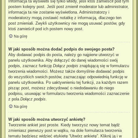
Informacja ta wyświetli się tylko wtedy, jeśli ktoś zamieścił pod tym
postem kolejny post. Jeśli post zmienił moderator lub administrator,
informacja ta nie zostanie wyświetlona. Administratorzy i
moderatorzy mogą zostawić notatkę z informacją, dlaczego ten
post zmieniali. Zwykli użytkownicy nie mogą usuwać postów, gdy
ktoś zamieścił pod ich postem nowy post.
Na górę
W jaki sposób można dodać podpis do swojego posta?
Aby dodawać podpis do posta, należy go najpierw utworzyć w
panelu użytkownika. Aby dołączyć do danej wiadomości swój
podpis, zaznacz funkcję
Dołącz podpis
znajdującą się w formularzu
tworzenia wiadomości. Możesz także domyślnie dodawać podpis
do wszystkich swoich postów, zaznaczając odpowiednią funkcję w
panelu użytkownika. Po uaktywnieniu tej funkcji, za każdym razem
pisząc post, możesz zdecydować o niedodawaniu do niego
podpisu, usuwając w formularzu tworzenia wiadomości zaznaczenie
z pola
Dołącz podpis
.
Na górę
W jaki sposób można utworzyć ankietę?
Tworzenie ankiet jest proste. Kiedy tworzysz nowy temat bądź
zmieniasz pierwszy post w wątku, na dole formularza tworzenia
tematu będziesz widzieć etykietę “Utwórz ankietę”. Kliknij ją i w