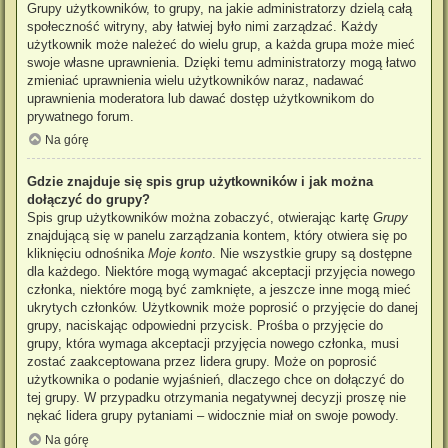
Grupy użytkowników, to grupy, na jakie administratorzy dzielą całą
społeczność witryny, aby łatwiej było nimi zarządzać. Każdy
użytkownik może należeć do wielu grup, a każda grupa może mieć
swoje własne uprawnienia. Dzięki temu administratorzy mogą łatwo
zmieniać uprawnienia wielu użytkowników naraz, nadawać
uprawnienia moderatora lub dawać dostęp użytkownikom do
prywatnego forum.
Na górę
Gdzie znajduje się spis grup użytkowników i jak można
dołączyć do grupy?
Spis grup użytkowników można zobaczyć, otwierając kartę
Grupy
znajdującą się w panelu zarządzania kontem, który otwiera się po
kliknięciu odnośnika
Moje konto
. Nie wszystkie grupy są dostępne
dla każdego. Niektóre mogą wymagać akceptacji przyjęcia nowego
członka, niektóre mogą być zamknięte, a jeszcze inne mogą mieć
ukrytych członków. Użytkownik może poprosić o przyjęcie do danej
grupy, naciskając odpowiedni przycisk. Prośba o przyjęcie do
grupy, która wymaga akceptacji przyjęcia nowego członka, musi
zostać zaakceptowana przez lidera grupy. Może on poprosić
użytkownika o podanie wyjaśnień, dlaczego chce on dołączyć do
tej grupy. W przypadku otrzymania negatywnej decyzji proszę nie
nękać lidera grupy pytaniami – widocznie miał on swoje powody.
Na górę