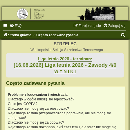
FAQ
Zarejestruj się
Zaloguj się
S
Strona główna
Często zadawane pytania
z
STRZELEC
u
Wielkopolska Sekcja Strzelectwa Terenowego
k
Liga letnia 2026 - terminarz
[16.08.2026] Liga letnia 2026 - Zawody 4/6
a
W Y N I K I
j
Często zadawane pytania
Problemy z logowaniem i rejestracją
Dlaczego w ogóle muszę się rejestrować?
Co to jest COPPA?
Dlaczego nie mogę się zarejestrować?
Rejestracja została przeprowadzona poprawnie, ale nie mogę się
zalogować!
Dlaczego nie mogę się zalogować?
Rejestracja została dokonana jakiś czas temu, ale teraz nie mogę się