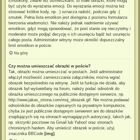
Emotikony, zwane też uśmieszkami, to małe obrazki, które mogą
być użyte do wyrażania emocji. Do wyrażania emocji można też
stosować krótkie kody, np. :) oznacza radość, podczas gdy :(
smutek. Pełna lista emotikon jest dostępna z poziomu formularza
tworzenia wiadomości. Nie należy jednak nadmiernie używać
emotikon, gdyż mogą spowodować, że post stanie się nieczytelny i
moderator może podjąć decyzję o ich usunięciu bądź też usunięciu
całego posta. Administrator witryny może określić dopuszczalny
limit emotikon w poście.
Na górę
Czy można umieszczać obrazki w poście?
Tak, obrazki można umieszczać w postach. Jeśli administrator
włączył możliwość zamieszczania załączników, można wgrać
obrazek bezpośrednio na witrynę. Jeśli ta funkcja nie działa, aby
obrazek był wyświetlany na forum, należy podać odnośnik do
obrazka umieszczonego na publicznie dostępnym serwerze, np.
http://www.jakas_strona.com/moj_obrazek.gif. Nie można podawać
odnośników do obrazków zapisanych na prywatnym komputerze,
chyba że jest publicznie dostępnym serwerem ani do obrazków
znajdujących się na stronach wymagających autoryzacji, takich jak,
np. skrzynki pocztowe na Gmail lub Yahoo! oraz stronach
chronionych hasłem. Aby umieścić obrazek w poście, użyj
znacznika BBCode
[img]
.