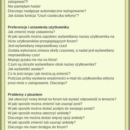
zalogować?!
Nie pamiętam hasła!
Dlaczego następuje automatyczne wylogowanie?
Jak działa funkcja “Usuń ciasteczka witryny”?
Preferencje i ustawienia użytkownika
Jak zmienić moje ustawienia?
W jaki sposób można zapobiec wyświetlaniu nazwy użytkownika na
liście użytkowników przeglądających forum?
Jest wyświetlany nieprawidłowy czas!
Została wykonana zmiana strefy czasowej, a nadal jest wyświetlany
nieprawidłowy czas!
Mojego języka nie ma na liście!
Czym są obrazki wyświetlane obok nazwy użytkownika?
Jak wyświetlić awatar?
Co to jest ranga i jak można ją zmienić?
Podczas próby wysłania wiadomości e-mail do użytkownika witryna
prosi mnie o zalogowanie. Dlaczego?
Problemy z pisaniem
Jak utworzyć nowy temat na forum lub wysłać odpowiedź w temacie?
W jaki sposób można zmienić lub usunąć post?
W jaki sposób można dodać podpis do swojego posta?
W jaki sposób można utworzyć ankietę?
Dlaczego nie można dodać więcej opcji ankiety?
W jaki sposób zmienić lub usunąć ankietę?
Dlaczego nie mam dostępu do forum?