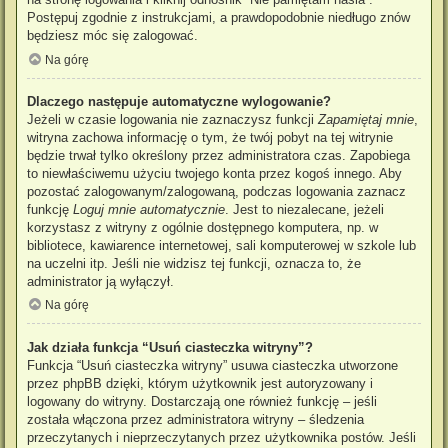
Postępuj zgodnie z instrukcjami, a prawdopodobnie niedługo znów
będziesz móc się zalogować.
Na górę
Dlaczego następuje automatyczne wylogowanie?
Jeżeli w czasie logowania nie zaznaczysz funkcji
Zapamiętaj mnie
,
witryna zachowa informację o tym, że twój pobyt na tej witrynie
będzie trwał tylko określony przez administratora czas. Zapobiega
to niewłaściwemu użyciu twojego konta przez kogoś innego. Aby
pozostać zalogowanym/zalogowaną, podczas logowania zaznacz
funkcję
Loguj mnie automatycznie
. Jest to niezalecane, jeżeli
korzystasz z witryny z ogólnie dostępnego komputera, np. w
bibliotece, kawiarence internetowej, sali komputerowej w szkole lub
na uczelni itp. Jeśli nie widzisz tej funkcji, oznacza to, że
administrator ją wyłączył.
Na górę
Jak działa funkcja “Usuń ciasteczka witryny”?
Funkcja “Usuń ciasteczka witryny” usuwa ciasteczka utworzone
przez phpBB dzięki, którym użytkownik jest autoryzowany i
logowany do witryny. Dostarczają one również funkcję – jeśli
została włączona przez administratora witryny – śledzenia
przeczytanych i nieprzeczytanych przez użytkownika postów. Jeśli