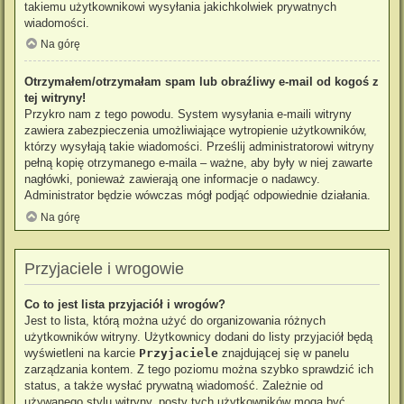
takiemu użytkownikowi wysyłania jakichkolwiek prywatnych
wiadomości.
Na górę
Otrzymałem/otrzymałam spam lub obraźliwy e-mail od kogoś z
tej witryny!
Przykro nam z tego powodu. System wysyłania e-maili witryny
zawiera zabezpieczenia umożliwiające wytropienie użytkowników,
którzy wysyłają takie wiadomości. Prześlij administratorowi witryny
pełną kopię otrzymanego e-maila – ważne, aby były w niej zawarte
nagłówki, ponieważ zawierają one informacje o nadawcy.
Administrator będzie wówczas mógł podjąć odpowiednie działania.
Na górę
Przyjaciele i wrogowie
Co to jest lista przyjaciół i wrogów?
Jest to lista, którą można użyć do organizowania różnych
użytkowników witryny. Użytkownicy dodani do listy przyjaciół będą
wyświetleni na karcie
Przyjaciele
znajdującej się w panelu
zarządzania kontem. Z tego poziomu można szybko sprawdzić ich
status, a także wysłać prywatną wiadomość. Zależnie od
używanego stylu witryny, posty tych użytkowników mogą być