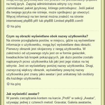
na twój język. Zapytaj administratora witryny czy może
zainstalować pakiet językowy, którego potrzebujesz. Jeśli pakiet
dla twojego języka nie istnieje, może spróbujesz go utworzyć.
Więcej informacji na ten temat można znaleźć na stronie
internetowej
phpBB.pl
® lub phpBB Limited
phpBB.com
®
Na górę
Czym są obrazki wyświetlane obok nazwy użytkownika?
Na stronie przeglądania postów, w miejscu, gdzie są wyświetlane
informacje o użytkowniku, mogą być wyświetlane dwa obrazki.
Pierwszy obrazek jest skojarzony z rangą użytkownika. W
zależności od używanego stylu jest on w formie gwiazdek,
kwadracików lub kropek pokazujących, jak dużo postów zostało
napisanych przez użytkownika lub jaki jest jego status na tej
witrynie. Jest on wyświetlany poniżej nazwy użytkownika. Drugi,
zazwyczaj większy obrazek, wyświetlany powyżej nazwy
użytkownika jest znany jako awatar i jest unikatowy lub osobisty
dla każdego użytkownika.
Na górę
Jak wyświetlić awatar?
W panelu zarządzania kontem na karcie „Profil” w sekcji „Awatar”,
używając jednej z czterech metod: Gravatar, Galeria awatarów,