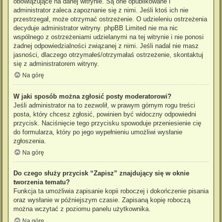
obowiązujące na danej witrynie. Są one opublikowane i
administrator zaleca zapoznanie się z nimi. Jeśli ktoś ich nie
przestrzegał, może otrzymać ostrzeżenie. O udzieleniu ostrzeżenia
decyduje administrator witryny. phpBB Limited nie ma nic
wspólnego z ostrzeżeniami udzielanymi na tej witrynie i nie ponosi
żadnej odpowiedzialności związanej z nimi. Jeśli nadal nie masz
jasności, dlaczego otrzymałeś/otrzymałaś ostrzeżenie, skontaktuj
się z administratorem witryny.
Na górę
W jaki sposób można zgłosić posty moderatorowi?
Jeśli administrator na to zezwolił, w prawym górnym rogu treści
posta, który chcesz zgłosić, powinien być widoczny odpowiedni
przycisk. Naciśnięcie tego przycisku spowoduje przeniesienie cię
do formularza, który po jego wypełnieniu umożliwi wysłanie
zgłoszenia.
Na górę
Do czego służy przycisk “Zapisz” znajdujący się w oknie
tworzenia tematu?
Funkcja ta umożliwia zapisanie kopii roboczej i dokończenie pisania
oraz wysłanie w późniejszym czasie. Zapisaną kopię roboczą
można wczytać z poziomu panelu użytkownika.
Na górę