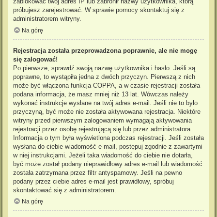
zablokować twój adres IP lub zabronił nazwy użytkownika, którą
próbujesz zarejestrować. W sprawie pomocy skontaktuj się z
administratorem witryny.
Na górę
Rejestracja została przeprowadzona poprawnie, ale nie mogę
się zalogować!
Po pierwsze, sprawdź swoją nazwę użytkownika i hasło. Jeśli są
poprawne, to wystąpiła jedna z dwóch przyczyn. Pierwszą z nich
może być włączona funkcja COPPA, a w czasie rejestracji została
podana informacja, że masz mniej niż 13 lat. Wówczas należy
wykonać instrukcje wysłane na twój adres e-mail. Jeśli nie to było
przyczyną, być może nie została aktywowana rejestracja. Niektóre
witryny przed pierwszym zalogowaniem wymagają aktywowania
rejestracji przez osobę rejestrującą się lub przez administratora.
Informacja o tym była wyświetlona podczas rejestracji. Jeśli została
wysłana do ciebie wiadomość e-mail, postępuj zgodnie z zawartymi
w niej instrukcjami. Jeżeli taka wiadomość do ciebie nie dotarła,
być może został podany nieprawidłowy adres e-mail lub wiadomość
została zatrzymana przez filtr antyspamowy. Jeśli na pewno
podany przez ciebie adres e-mail jest prawidłowy, spróbuj
skontaktować się z administratorem.
Na górę