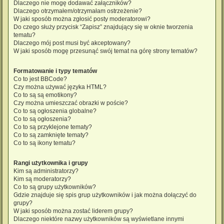
Dlaczego nie mogę dodawać załączników?
Dlaczego otrzymałem/otrzymałam ostrzeżenie?
W jaki sposób można zgłosić posty moderatorowi?
Do czego służy przycisk “Zapisz” znajdujący się w oknie tworzenia
tematu?
Dlaczego mój post musi być akceptowany?
W jaki sposób mogę przesunąć swój temat na górę strony tematów?
Formatowanie i typy tematów
Co to jest BBCode?
Czy można używać języka HTML?
Co to są są emotikony?
Czy można umieszczać obrazki w poście?
Co to są ogłoszenia globalne?
Co to są ogłoszenia?
Co to są przyklejone tematy?
Co to są zamknięte tematy?
Co to są ikony tematu?
Rangi użytkownika i grupy
Kim są administratorzy?
Kim są moderatorzy?
Co to są grupy użytkowników?
Gdzie znajduje się spis grup użytkowników i jak można dołączyć do
grupy?
W jaki sposób można zostać liderem grupy?
Dlaczego niektóre nazwy użytkowników są wyświetlane innymi