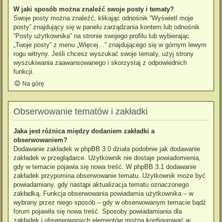
W jaki sposób można znaleźć swoje posty i tematy?
Swoje posty można znaleźć, klikając odnośnik “Wyświetl moje
posty” znajdujący się w panelu zarządzania kontem lub odnośnik
“Posty użytkownika” na stronie swojego profilu lub wybierając
„Twoje posty” z menu „Więcej…” znajdującego się w górnym lewym
rogu witryny. Jeśli chcesz wyszukać swoje tematy, użyj strony
wyszukiwania zaawansowanego i skorzystaj z odpowiednich
funkcji.
Na górę
Obserwowanie tematów i zakładki
Jaka jest różnica między dodaniem zakładki a
obserwowaniem?
Dodawanie zakładek w phpBB 3.0 działa podobnie jak dodawanie
zakładek w przeglądarce. Użytkownik nie dostaje powiadomienia,
gdy w temacie pojawia się nowa treść. W phpBB 3.1 dodawanie
zakładek przypomina obserwowanie tematu. Użytkownik może być
powiadamiany, gdy nastąpi aktualizacja tematu oznaczonego
zakładką. Funkcja obserwowania powiadamia użytkownika – w
wybrany przez niego sposób – gdy w obserwowanym temacie bądź
forum pojawiła się nowa treść. Sposoby powiadamiania dla
zakładek i obserwowanych elementów można konfigurować w