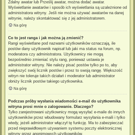
Zdalny awatar lub Prześlij awatar, można dodać awatar.
Wyświetlanie awatarów i sposób ich wyświetlania są uzależnione od
administratora witryny. Jeśli nie można używać awatarów na danej
witrynie, należy skontaktować się z jej administratorem.
Na górę
Co to jest ranga i jak można ją zmienić?
Rangi wyświetlane pod nazwami użytkowników oznaczają, ile
postów dany użytkownik napisał lub jaki ma status na forum, np.
moderatora czy administratora. Użytkownicy nie mogą
bezpośrednio zmieniać stylu rang, ponieważ ustawia je
administrator witryny. Nie należy pisać postów tylko po to, aby
zwiększyć swój licznik postów i przez to swoją rangę. Większość
witryn nie toleruje takich działań i moderator lub administrator
obniży licznik postów takiego użytkownika.
Na górę
Podczas próby wysłania wiadomości e-mail do użytkownika
witryna prosi mnie o zalogowanie. Dlaczego?
Tylko zarejestrowani użytkownicy mogą wysyłać e-maile do innych
użytkowników przez wbudowany formularz wysyłania e-maili i tylko
wtedy, jeżeli administrator włączył tę funkcję. Ma to zabezpieczać
przed nieprawidłowym używaniem systemu poczty elektronicznej
witryny przez anonimowych użytkowników.