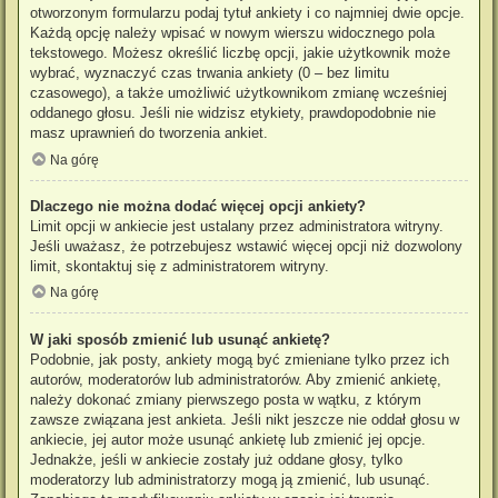
otworzonym formularzu podaj tytuł ankiety i co najmniej dwie opcje.
Każdą opcję należy wpisać w nowym wierszu widocznego pola
tekstowego. Możesz określić liczbę opcji, jakie użytkownik może
wybrać, wyznaczyć czas trwania ankiety (0 – bez limitu
czasowego), a także umożliwić użytkownikom zmianę wcześniej
oddanego głosu. Jeśli nie widzisz etykiety, prawdopodobnie nie
masz uprawnień do tworzenia ankiet.
Na górę
Dlaczego nie można dodać więcej opcji ankiety?
Limit opcji w ankiecie jest ustalany przez administratora witryny.
Jeśli uważasz, że potrzebujesz wstawić więcej opcji niż dozwolony
limit, skontaktuj się z administratorem witryny.
Na górę
W jaki sposób zmienić lub usunąć ankietę?
Podobnie, jak posty, ankiety mogą być zmieniane tylko przez ich
autorów, moderatorów lub administratorów. Aby zmienić ankietę,
należy dokonać zmiany pierwszego posta w wątku, z którym
zawsze związana jest ankieta. Jeśli nikt jeszcze nie oddał głosu w
ankiecie, jej autor może usunąć ankietę lub zmienić jej opcje.
Jednakże, jeśli w ankiecie zostały już oddane głosy, tylko
moderatorzy lub administratorzy mogą ją zmienić, lub usunąć.