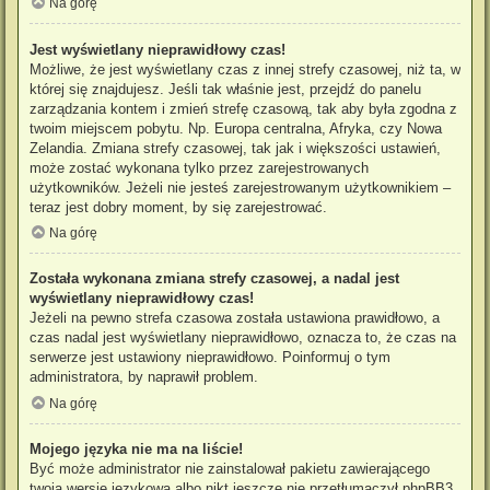
Na górę
Jest wyświetlany nieprawidłowy czas!
Możliwe, że jest wyświetlany czas z innej strefy czasowej, niż ta, w
której się znajdujesz. Jeśli tak właśnie jest, przejdź do panelu
zarządzania kontem i zmień strefę czasową, tak aby była zgodna z
twoim miejscem pobytu. Np. Europa centralna, Afryka, czy Nowa
Zelandia. Zmiana strefy czasowej, tak jak i większości ustawień,
może zostać wykonana tylko przez zarejestrowanych
użytkowników. Jeżeli nie jesteś zarejestrowanym użytkownikiem –
teraz jest dobry moment, by się zarejestrować.
Na górę
Została wykonana zmiana strefy czasowej, a nadal jest
wyświetlany nieprawidłowy czas!
Jeżeli na pewno strefa czasowa została ustawiona prawidłowo, a
czas nadal jest wyświetlany nieprawidłowo, oznacza to, że czas na
serwerze jest ustawiony nieprawidłowo. Poinformuj o tym
administratora, by naprawił problem.
Na górę
Mojego języka nie ma na liście!
Być może administrator nie zainstalował pakietu zawierającego
twoją wersję językową albo nikt jeszcze nie przetłumaczył phpBB3