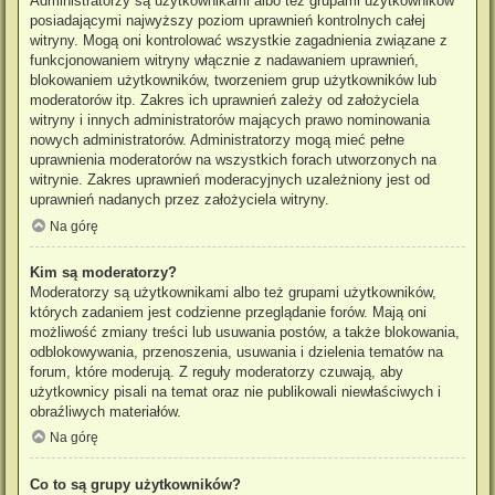
Administratorzy są użytkownikami albo też grupami użytkowników
posiadającymi najwyższy poziom uprawnień kontrolnych całej
witryny. Mogą oni kontrolować wszystkie zagadnienia związane z
funkcjonowaniem witryny włącznie z nadawaniem uprawnień,
blokowaniem użytkowników, tworzeniem grup użytkowników lub
moderatorów itp. Zakres ich uprawnień zależy od założyciela
witryny i innych administratorów mających prawo nominowania
nowych administratorów. Administratorzy mogą mieć pełne
uprawnienia moderatorów na wszystkich forach utworzonych na
witrynie. Zakres uprawnień moderacyjnych uzależniony jest od
uprawnień nadanych przez założyciela witryny.
Na górę
Kim są moderatorzy?
Moderatorzy są użytkownikami albo też grupami użytkowników,
których zadaniem jest codzienne przeglądanie forów. Mają oni
możliwość zmiany treści lub usuwania postów, a także blokowania,
odblokowywania, przenoszenia, usuwania i dzielenia tematów na
forum, które moderują. Z reguły moderatorzy czuwają, aby
użytkownicy pisali na temat oraz nie publikowali niewłaściwych i
obraźliwych materiałów.
Na górę
Co to są grupy użytkowników?