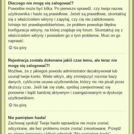
Dlaczego nie mogę się zalogować?
Powodów może być kilka. Po pierwsze sprawdź, czy twoja nazwa
użytkownika i hasło są prawidłowe. Jeżeli są prawidłowe, skontaktuj
się z właścicielem witryny i zapytaj, czy cię nie zablokowano.
Istnieje też prawdopodobieństwo, że problem powoduje błędna
konfiguracja witryny, na której znajduje się forum. Skontaktuj się z
właścicielem witryny i powiadom go o tym problemie. Musi on go
naprawić.
Na górę
Rejestracja została dokonana jakiś czas temu, ale teraz nie
mogę się zalogować?!
Możliwe, że z jakiegoś powodu administrator dezaktywował lub
usunął twoje konto. Wiele witryn, aby zmniejszyć rozmiar bazy
danych, cyklicznie usuwa użytkowników, którzy nic nie pisali przez
dłuższy czas. Jeśli tak się stało, spróbuj zarejestrować się
ponownie i bądź bardziej aktywnym i zaangażowanym w dyskusje
użytkownikiem.
Na górę
Nie pamiętam hasła!
Zachowaj spokój! Twoje hasło wprawdzie nie może zostać
odzyskane, ale bez problemu może zostać zresetowane. Przejdź
na stronę logowania i kliknij odnośnik “Nie pamiętam hasła”.