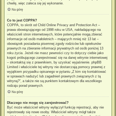
chwilę, więc zaleca się jej wykonanie.
Na górę
Co to jest COPPA?
COPPA, to skrót od Child Online Privacy and Protection Act –
prawa obowiązującego od 1998 roku w USA, nakładającego na
właścicieli stron internetowych, które potencjalnie mogą zbierać
informacje od osób małoletnich – mających mniej niż 13 lat –
obowiązek posiadania pisemnej zgody rodziców lub opiekunów
prawnych na zbieranie informacji prywatnych od osób poniżej 13
roku życia. Jeżeli nie masz pewności czy to dotyczy ciebie jako
kogoś próbującego zarejestrować się na danej witrynie internetowej
– skontaktuj się z prawnikiem, by uzyskać wyjaśnienie. phpBB
Limited i właściciele tej witryny nie dostarczają pomocy prawnej z
wyjątkiem przypadku opisanego w pytaniu „Z kim się kontaktować
w sprawach nadużyć lub zagadnień prawnych związanych z tą
witryną?”, a także nie są punktem kontaktowym dla wszelkiego
rodzaju porad prawnych.
Na górę
Dlaczego nie mogę się zarejestrować?
Być może właściciel witryny wyłączył funkcję rejestracji, aby nie
rejestrowały się nowe osoby. Właściciel witryny mógł także