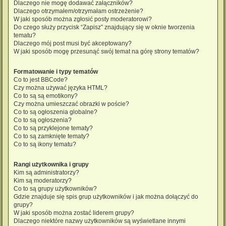
Dlaczego nie mogę dodawać załączników?
Dlaczego otrzymałem/otrzymałam ostrzeżenie?
W jaki sposób można zgłosić posty moderatorowi?
Do czego służy przycisk “Zapisz” znajdujący się w oknie tworzenia
tematu?
Dlaczego mój post musi być akceptowany?
W jaki sposób mogę przesunąć swój temat na górę strony tematów?
Formatowanie i typy tematów
Co to jest BBCode?
Czy można używać języka HTML?
Co to są są emotikony?
Czy można umieszczać obrazki w poście?
Co to są ogłoszenia globalne?
Co to są ogłoszenia?
Co to są przyklejone tematy?
Co to są zamknięte tematy?
Co to są ikony tematu?
Rangi użytkownika i grupy
Kim są administratorzy?
Kim są moderatorzy?
Co to są grupy użytkowników?
Gdzie znajduje się spis grup użytkowników i jak można dołączyć do
grupy?
W jaki sposób można zostać liderem grupy?
Dlaczego niektóre nazwy użytkowników są wyświetlane innymi