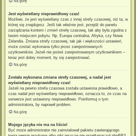
Na górę
Jest wyświetlany nieprawidłowy czas!
Możliwe, że jest wyświetlany czas z innej strefy czasowej, niż ta, w
której się znajdujesz. Jeśli tak właśnie jest, przejdź do panelu
zarządzania kontem i zmień strefę czasową, tak aby była zgodna z
twoim miejscem pobytu. Np. Europa centralna, Afryka, czy Nowa
Zelandia. Zmiana strefy czasowej, tak jak i większości ustawień,
może zostać wykonana tylko przez zarejestrowanych
użytkowników. Jeżeli nie jesteś zarejestrowanym użytkownikiem –
teraz jest dobry moment, by się zarejestrować.
Na górę
Została wykonana zmiana strefy czasowej, a nadal jest
wyświetlany nieprawidłowy czas!
Jeżeli na pewno strefa czasowa została ustawiona prawidłowo, a
czas nadal jest wyświetlany nieprawidłowo, oznacza to, że czas na
serwerze jest ustawiony nieprawidłowo. Poinformuj o tym
administratora, by naprawił problem.
Na górę
Mojego języka nie ma na liście!
Być może administrator nie zainstalował pakietu zawierającego
twoją wersję językową albo nikt jeszcze nie przetłumaczył phpBB3