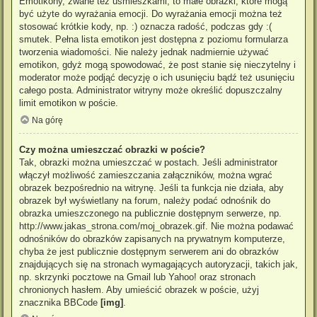
Emotikony, zwane też uśmieszkami, to małe obrazki, które mogą
być użyte do wyrażania emocji. Do wyrażania emocji można też
stosować krótkie kody, np. :) oznacza radość, podczas gdy :(
smutek. Pełna lista emotikon jest dostępna z poziomu formularza
tworzenia wiadomości. Nie należy jednak nadmiernie używać
emotikon, gdyż mogą spowodować, że post stanie się nieczytelny i
moderator może podjąć decyzję o ich usunięciu bądź też usunięciu
całego posta. Administrator witryny może określić dopuszczalny
limit emotikon w poście.
Na górę
Czy można umieszczać obrazki w poście?
Tak, obrazki można umieszczać w postach. Jeśli administrator
włączył możliwość zamieszczania załączników, można wgrać
obrazek bezpośrednio na witrynę. Jeśli ta funkcja nie działa, aby
obrazek był wyświetlany na forum, należy podać odnośnik do
obrazka umieszczonego na publicznie dostępnym serwerze, np.
http://www.jakas_strona.com/moj_obrazek.gif. Nie można podawać
odnośników do obrazków zapisanych na prywatnym komputerze,
chyba że jest publicznie dostępnym serwerem ani do obrazków
znajdujących się na stronach wymagających autoryzacji, takich jak,
np. skrzynki pocztowe na Gmail lub Yahoo! oraz stronach
chronionych hasłem. Aby umieścić obrazek w poście, użyj
znacznika BBCode
[img]
.