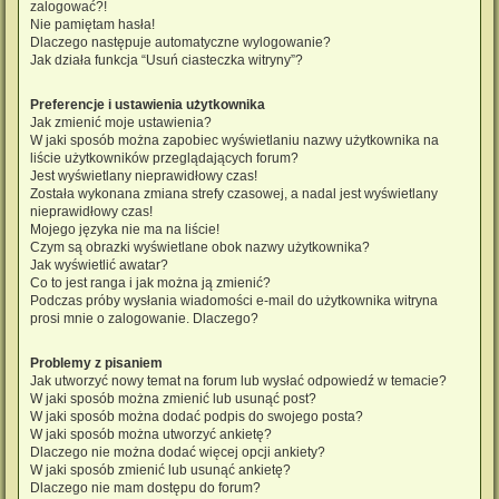
zalogować?!
Nie pamiętam hasła!
Dlaczego następuje automatyczne wylogowanie?
Jak działa funkcja “Usuń ciasteczka witryny”?
Preferencje i ustawienia użytkownika
Jak zmienić moje ustawienia?
W jaki sposób można zapobiec wyświetlaniu nazwy użytkownika na
liście użytkowników przeglądających forum?
Jest wyświetlany nieprawidłowy czas!
Została wykonana zmiana strefy czasowej, a nadal jest wyświetlany
nieprawidłowy czas!
Mojego języka nie ma na liście!
Czym są obrazki wyświetlane obok nazwy użytkownika?
Jak wyświetlić awatar?
Co to jest ranga i jak można ją zmienić?
Podczas próby wysłania wiadomości e-mail do użytkownika witryna
prosi mnie o zalogowanie. Dlaczego?
Problemy z pisaniem
Jak utworzyć nowy temat na forum lub wysłać odpowiedź w temacie?
W jaki sposób można zmienić lub usunąć post?
W jaki sposób można dodać podpis do swojego posta?
W jaki sposób można utworzyć ankietę?
Dlaczego nie można dodać więcej opcji ankiety?
W jaki sposób zmienić lub usunąć ankietę?
Dlaczego nie mam dostępu do forum?