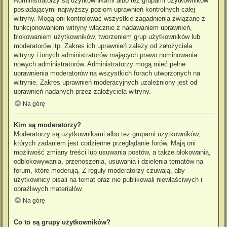
Administratorzy są użytkownikami albo też grupami użytkowników
posiadającymi najwyższy poziom uprawnień kontrolnych całej
witryny. Mogą oni kontrolować wszystkie zagadnienia związane z
funkcjonowaniem witryny włącznie z nadawaniem uprawnień,
blokowaniem użytkowników, tworzeniem grup użytkowników lub
moderatorów itp. Zakres ich uprawnień zależy od założyciela
witryny i innych administratorów mających prawo nominowania
nowych administratorów. Administratorzy mogą mieć pełne
uprawnienia moderatorów na wszystkich forach utworzonych na
witrynie. Zakres uprawnień moderacyjnych uzależniony jest od
uprawnień nadanych przez założyciela witryny.
Na górę
Kim są moderatorzy?
Moderatorzy są użytkownikami albo też grupami użytkowników,
których zadaniem jest codzienne przeglądanie forów. Mają oni
możliwość zmiany treści lub usuwania postów, a także blokowania,
odblokowywania, przenoszenia, usuwania i dzielenia tematów na
forum, które moderują. Z reguły moderatorzy czuwają, aby
użytkownicy pisali na temat oraz nie publikowali niewłaściwych i
obraźliwych materiałów.
Na górę
Co to są grupy użytkowników?