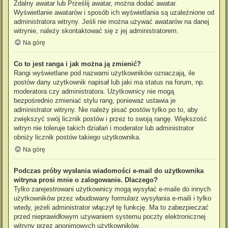
Zdalny awatar lub Prześlij awatar, można dodać awatar.
Wyświetlanie awatarów i sposób ich wyświetlania są uzależnione od
administratora witryny. Jeśli nie można używać awatarów na danej
witrynie, należy skontaktować się z jej administratorem.
Na górę
Co to jest ranga i jak można ją zmienić?
Rangi wyświetlane pod nazwami użytkowników oznaczają, ile
postów dany użytkownik napisał lub jaki ma status na forum, np.
moderatora czy administratora. Użytkownicy nie mogą
bezpośrednio zmieniać stylu rang, ponieważ ustawia je
administrator witryny. Nie należy pisać postów tylko po to, aby
zwiększyć swój licznik postów i przez to swoją rangę. Większość
witryn nie toleruje takich działań i moderator lub administrator
obniży licznik postów takiego użytkownika.
Na górę
Podczas próby wysłania wiadomości e-mail do użytkownika
witryna prosi mnie o zalogowanie. Dlaczego?
Tylko zarejestrowani użytkownicy mogą wysyłać e-maile do innych
użytkowników przez wbudowany formularz wysyłania e-maili i tylko
wtedy, jeżeli administrator włączył tę funkcję. Ma to zabezpieczać
przed nieprawidłowym używaniem systemu poczty elektronicznej
witryny przez anonimowych użytkowników.