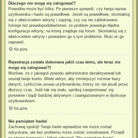
Dlaczego nie mogę się zalogować?
Powodów może być kilka. Po pierwsze sprawdź, czy twoja nazwa
użytkownika i hasło są prawidłowe. Jeżeli są prawidłowe, skontaktuj
się z właścicielem witryny i zapytaj, czy cię nie zablokowano.
Istnieje też prawdopodobieństwo, że problem powoduje błędna
konfiguracja witryny, na której znajduje się forum. Skontaktuj się z
właścicielem witryny i powiadom go o tym problemie. Musi on go
naprawić.
Na górę
Rejestracja została dokonana jakiś czas temu, ale teraz nie
mogę się zalogować?!
Możliwe, że z jakiegoś powodu administrator dezaktywował lub
usunął twoje konto. Wiele witryn, aby zmniejszyć rozmiar bazy
danych, cyklicznie usuwa użytkowników, którzy nic nie pisali przez
dłuższy czas. Jeśli tak się stało, spróbuj zarejestrować się
ponownie i bądź bardziej aktywnym i zaangażowanym w dyskusje
użytkownikiem.
Na górę
Nie pamiętam hasła!
Zachowaj spokój! Twoje hasło wprawdzie nie może zostać
odzyskane, ale bez problemu może zostać zresetowane. Przejdź
na stronę logowania i kliknij odnośnik “Nie pamiętam hasła”.