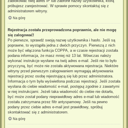
zablokować twój adres IP lub zabronił nazwy użytkownika, którą
próbujesz zarejestrować. W sprawie pomocy skontaktuj się z
administratorem witryny.
Na górę
Rejestracja została przeprowadzona poprawnie, ale nie mogę
się zalogować!
Po pierwsze, sprawdź swoją nazwę użytkownika i hasło. Jeśli są
poprawne, to wystąpiła jedna z dwóch przyczyn. Pierwszą z nich
może być włączona funkcja COPPA, a w czasie rejestracji została
podana informacja, że masz mniej niż 13 lat. Wówczas należy
wykonać instrukcje wysłane na twój adres e-mail. Jeśli nie to było
przyczyną, być może nie została aktywowana rejestracja. Niektóre
witryny przed pierwszym zalogowaniem wymagają aktywowania
rejestracji przez osobę rejestrującą się lub przez administratora.
Informacja o tym była wyświetlona podczas rejestracji. Jeśli została
wysłana do ciebie wiadomość e-mail, postępuj zgodnie z zawartymi
w niej instrukcjami. Jeżeli taka wiadomość do ciebie nie dotarła,
być może został podany nieprawidłowy adres e-mail lub wiadomość
została zatrzymana przez filtr antyspamowy. Jeśli na pewno
podany przez ciebie adres e-mail jest prawidłowy, spróbuj
skontaktować się z administratorem.
Na górę