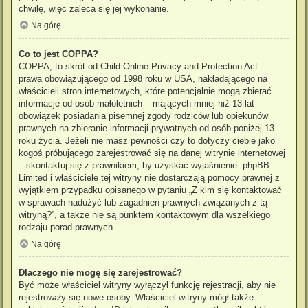
chwilę, więc zaleca się jej wykonanie.
Na górę
Co to jest COPPA?
COPPA, to skrót od Child Online Privacy and Protection Act –
prawa obowiązującego od 1998 roku w USA, nakładającego na
właścicieli stron internetowych, które potencjalnie mogą zbierać
informacje od osób małoletnich – mających mniej niż 13 lat –
obowiązek posiadania pisemnej zgody rodziców lub opiekunów
prawnych na zbieranie informacji prywatnych od osób poniżej 13
roku życia. Jeżeli nie masz pewności czy to dotyczy ciebie jako
kogoś próbującego zarejestrować się na danej witrynie internetowej
– skontaktuj się z prawnikiem, by uzyskać wyjaśnienie. phpBB
Limited i właściciele tej witryny nie dostarczają pomocy prawnej z
wyjątkiem przypadku opisanego w pytaniu „Z kim się kontaktować
w sprawach nadużyć lub zagadnień prawnych związanych z tą
witryną?”, a także nie są punktem kontaktowym dla wszelkiego
rodzaju porad prawnych.
Na górę
Dlaczego nie mogę się zarejestrować?
Być może właściciel witryny wyłączył funkcję rejestracji, aby nie
rejestrowały się nowe osoby. Właściciel witryny mógł także