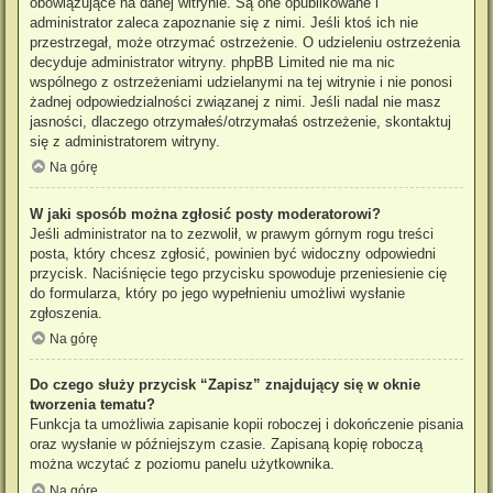
obowiązujące na danej witrynie. Są one opublikowane i
administrator zaleca zapoznanie się z nimi. Jeśli ktoś ich nie
przestrzegał, może otrzymać ostrzeżenie. O udzieleniu ostrzeżenia
decyduje administrator witryny. phpBB Limited nie ma nic
wspólnego z ostrzeżeniami udzielanymi na tej witrynie i nie ponosi
żadnej odpowiedzialności związanej z nimi. Jeśli nadal nie masz
jasności, dlaczego otrzymałeś/otrzymałaś ostrzeżenie, skontaktuj
się z administratorem witryny.
Na górę
W jaki sposób można zgłosić posty moderatorowi?
Jeśli administrator na to zezwolił, w prawym górnym rogu treści
posta, który chcesz zgłosić, powinien być widoczny odpowiedni
przycisk. Naciśnięcie tego przycisku spowoduje przeniesienie cię
do formularza, który po jego wypełnieniu umożliwi wysłanie
zgłoszenia.
Na górę
Do czego służy przycisk “Zapisz” znajdujący się w oknie
tworzenia tematu?
Funkcja ta umożliwia zapisanie kopii roboczej i dokończenie pisania
oraz wysłanie w późniejszym czasie. Zapisaną kopię roboczą
można wczytać z poziomu panelu użytkownika.
Na górę