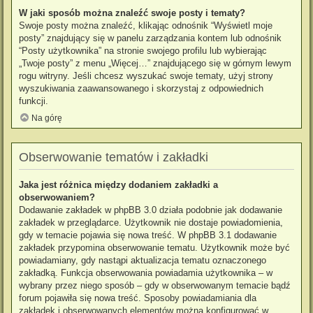
W jaki sposób można znaleźć swoje posty i tematy?
Swoje posty można znaleźć, klikając odnośnik “Wyświetl moje
posty” znajdujący się w panelu zarządzania kontem lub odnośnik
“Posty użytkownika” na stronie swojego profilu lub wybierając
„Twoje posty” z menu „Więcej…” znajdującego się w górnym lewym
rogu witryny. Jeśli chcesz wyszukać swoje tematy, użyj strony
wyszukiwania zaawansowanego i skorzystaj z odpowiednich
funkcji.
Na górę
Obserwowanie tematów i zakładki
Jaka jest różnica między dodaniem zakładki a
obserwowaniem?
Dodawanie zakładek w phpBB 3.0 działa podobnie jak dodawanie
zakładek w przeglądarce. Użytkownik nie dostaje powiadomienia,
gdy w temacie pojawia się nowa treść. W phpBB 3.1 dodawanie
zakładek przypomina obserwowanie tematu. Użytkownik może być
powiadamiany, gdy nastąpi aktualizacja tematu oznaczonego
zakładką. Funkcja obserwowania powiadamia użytkownika – w
wybrany przez niego sposób – gdy w obserwowanym temacie bądź
forum pojawiła się nowa treść. Sposoby powiadamiania dla
zakładek i obserwowanych elementów można konfigurować w