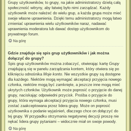
Grupy użytkowników, to grupy, na jakie administratorzy dzielą całą
społeczność witryny, aby łatwiej było nimi zarządzać. Każdy
użytkownik może należeć do wielu grup, a każda grupa może mieć
swoje własne uprawnienia. Dzięki temu administratorzy mogą łatwo
zmieniać uprawnienia wielu użytkowników naraz, nadawać
uprawnienia moderatora lub dawać dostęp użytkownikom do
prywatnego forum.
Na górę
Gdzie znajduje się spis grup użytkowników i jak można
dołączyć do grupy?
Spis grup użytkowników można zobaczyć, otwierając kartę
Grupy
znajdującą się w panelu zarządzania kontem, który otwiera się po
kliknięciu odnośnika
Moje konto
. Nie wszystkie grupy są dostępne
dla każdego. Niektóre mogą wymagać akceptacji przyjęcia nowego
członka, niektóre mogą być zamknięte, a jeszcze inne mogą mieć
ukrytych członków. Użytkownik może poprosić o przyjęcie do danej
grupy, naciskając odpowiedni przycisk. Prośba o przyjęcie do
grupy, która wymaga akceptacji przyjęcia nowego członka, musi
zostać zaakceptowana przez lidera grupy. Może on poprosić
użytkownika o podanie wyjaśnień, dlaczego chce on dołączyć do
tej grupy. W przypadku otrzymania negatywnej decyzji proszę nie
nękać lidera grupy pytaniami – widocznie miał on swoje powody.
Na górę