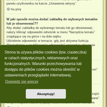
panelu użytkownika na karcie „Ustawienia witryny”.
Na górę
W jaki sposób można dodać zakładkę do wybranych tematów
lub je obserwować??
Aby dodać zakładkę do wybranego tematu lub go obserwować,
należy kliknąć odpowiedni odnośnik w menu “Narzędzia tematu”
znajdujące się na górze i na dole wątku.
Udzielenie odpowiedzi w temacie, gdy jest aktywna funkcja
“Powiadamiaj o opublikowaniu odpowiedzi” spowoduje włączenie
obserwowania tematu.
Strona ta używa plików cookies (tzw. ciasteczka)
Na górę
w celach statystycznych, reklamowych oraz
funkcjonalnych. Warunki przechowywania lub
Jak obserwować wybrane forum?
dostępu do plików cookies można określić w
Aby obserwować wybrane forum, należy kliknąć „Obserwuj forum”
znajdujący się na dole strony.
ustawieniach przeglądarki internetowej.
Na górę
Dowiedz się więcej
W jaki sposób usunąć obserwowanie forum, tematu?
Aby wyłączyć funkcję obserwowania forum, tematu, należy przejść
Akceptuję!
do panelu zarządzania kontem i następnie do karty “Obserwowane”.
W tym miejscu można wyłączyć obserwowanie forów i tematów.