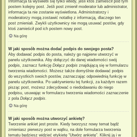
Informacja ta wyświetli się tylko wtedy, jeśli ktoś zamieścił pod tym
postem kolejny post. Jeśli post zmienił moderator lub administrator,
informacja ta nie zostanie wyświetlona. Administratorzy i
moderatorzy mogą zostawić notatkę z informacją, dlaczego ten
post zmieniali. Zwykli użytkownicy nie mogą usuwać postów, gdy
ktoś zamieścił pod ich postem nowy post.
Na górę
W jaki sposób można dodać podpis do swojego posta?
Aby dodawać podpis do posta, należy go najpierw utworzyć w
panelu użytkownika. Aby dołączyć do danej wiadomości swój
podpis, zaznacz funkcję
Dołącz podpis
znajdującą się w formularzu
tworzenia wiadomości. Możesz także domyślnie dodawać podpis
do wszystkich swoich postów, zaznaczając odpowiednią funkcję w
panelu użytkownika. Po uaktywnieniu tej funkcji, za każdym razem
pisząc post, możesz zdecydować o niedodawaniu do niego
podpisu, usuwając w formularzu tworzenia wiadomości zaznaczenie
z pola
Dołącz podpis
.
Na górę
W jaki sposób można utworzyć ankietę?
Tworzenie ankiet jest proste. Kiedy tworzysz nowy temat bądź
zmieniasz pierwszy post w wątku, na dole formularza tworzenia
tematu będziesz widzieć etykietę “Utwórz ankietę”. Kliknij ją i w