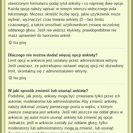
otworzonym formularzu podaj tytuł ankiety i co najmniej dwie opcje.
Każdą opcję należy wpisać w nowym wierszu widocznego pola
tekstowego. Możesz określić liczbę opcji, jakie użytkownik może
wybrać, wyznaczyć czas trwania ankiety (0 – bez limitu
czasowego), a także umożliwić użytkownikom zmianę wcześniej
oddanego głosu. Jeśli nie widzisz etykiety, prawdopodobnie nie
masz uprawnień do tworzenia ankiet.
Na górę
Dlaczego nie można dodać więcej opcji ankiety?
Limit opcji w ankiecie jest ustalany przez administratora witryny.
Jeśli uważasz, że potrzebujesz wstawić więcej opcji niż dozwolony
limit, skontaktuj się z administratorem witryny.
Na górę
W jaki sposób zmienić lub usunąć ankietę?
Podobnie, jak posty, ankiety mogą być zmieniane tylko przez ich
autorów, moderatorów lub administratorów. Aby zmienić ankietę,
należy dokonać zmiany pierwszego posta w wątku, z którym
zawsze związana jest ankieta. Jeśli nikt jeszcze nie oddał głosu w
ankiecie, jej autor może usunąć ankietę lub zmienić jej opcje.
Jednakże, jeśli w ankiecie zostały już oddane głosy, tylko
moderatorzy lub administratorzy mogą ją zmienić, lub usunąć.