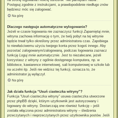
Postępuj zgodnie z instrukcjami, a prawdopodobnie niedługo znów
będziesz móc się zalogować.
Na górę
Dlaczego następuje automatyczne wylogowanie?
Jeżeli w czasie logowania nie zaznaczysz funkcji
Zapamiętaj mnie
,
witryna zachowa informację o tym, że twój pobyt na tej witrynie
będzie trwał tylko określony przez administratora czas. Zapobiega
to niewłaściwemu użyciu twojego konta przez kogoś innego. Aby
pozostać zalogowanym/zalogowaną, podczas logowania zaznacz
funkcję
Loguj mnie automatycznie
. Jest to niezalecane, jeżeli
korzystasz z witryny z ogólnie dostępnego komputera, np. w
bibliotece, kawiarence internetowej, sali komputerowej w szkole lub
na uczelni itp. Jeśli nie widzisz tej funkcji, oznacza to, że
administrator ją wyłączył.
Na górę
Jak działa funkcja “Usuń ciasteczka witryny”?
Funkcja “Usuń ciasteczka witryny” usuwa ciasteczka utworzone
przez phpBB dzięki, którym użytkownik jest autoryzowany i
logowany do witryny. Dostarczają one również funkcję – jeśli
została włączona przez administratora witryny – śledzenia
przeczytanych i nieprzeczytanych przez użytkownika postów. Jeśli