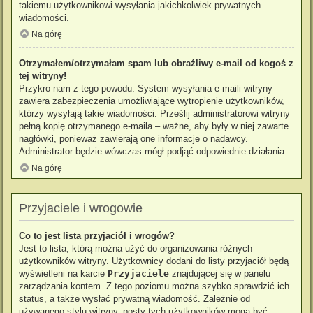
takiemu użytkownikowi wysyłania jakichkolwiek prywatnych
wiadomości.
Na górę
Otrzymałem/otrzymałam spam lub obraźliwy e-mail od kogoś z
tej witryny!
Przykro nam z tego powodu. System wysyłania e-maili witryny
zawiera zabezpieczenia umożliwiające wytropienie użytkowników,
którzy wysyłają takie wiadomości. Prześlij administratorowi witryny
pełną kopię otrzymanego e-maila – ważne, aby były w niej zawarte
nagłówki, ponieważ zawierają one informacje o nadawcy.
Administrator będzie wówczas mógł podjąć odpowiednie działania.
Na górę
Przyjaciele i wrogowie
Co to jest lista przyjaciół i wrogów?
Jest to lista, którą można użyć do organizowania różnych
użytkowników witryny. Użytkownicy dodani do listy przyjaciół będą
wyświetleni na karcie
Przyjaciele
znajdującej się w panelu
zarządzania kontem. Z tego poziomu można szybko sprawdzić ich
status, a także wysłać prywatną wiadomość. Zależnie od
używanego stylu witryny, posty tych użytkowników mogą być