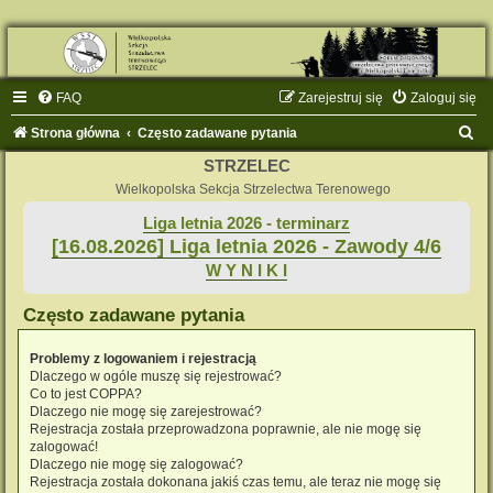
FAQ
Zarejestruj się
Zaloguj się
S
Strona główna
Często zadawane pytania
z
STRZELEC
u
Wielkopolska Sekcja Strzelectwa Terenowego
k
Liga letnia 2026 - terminarz
[16.08.2026] Liga letnia 2026 - Zawody 4/6
a
W Y N I K I
j
Często zadawane pytania
Problemy z logowaniem i rejestracją
Dlaczego w ogóle muszę się rejestrować?
Co to jest COPPA?
Dlaczego nie mogę się zarejestrować?
Rejestracja została przeprowadzona poprawnie, ale nie mogę się
zalogować!
Dlaczego nie mogę się zalogować?
Rejestracja została dokonana jakiś czas temu, ale teraz nie mogę się