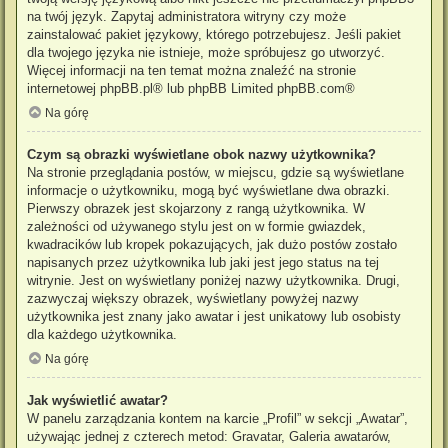
na twój język. Zapytaj administratora witryny czy może
zainstalować pakiet językowy, którego potrzebujesz. Jeśli pakiet
dla twojego języka nie istnieje, może spróbujesz go utworzyć.
Więcej informacji na ten temat można znaleźć na stronie
internetowej
phpBB.pl
® lub phpBB Limited
phpBB.com
®
Na górę
Czym są obrazki wyświetlane obok nazwy użytkownika?
Na stronie przeglądania postów, w miejscu, gdzie są wyświetlane
informacje o użytkowniku, mogą być wyświetlane dwa obrazki.
Pierwszy obrazek jest skojarzony z rangą użytkownika. W
zależności od używanego stylu jest on w formie gwiazdek,
kwadracików lub kropek pokazujących, jak dużo postów zostało
napisanych przez użytkownika lub jaki jest jego status na tej
witrynie. Jest on wyświetlany poniżej nazwy użytkownika. Drugi,
zazwyczaj większy obrazek, wyświetlany powyżej nazwy
użytkownika jest znany jako awatar i jest unikatowy lub osobisty
dla każdego użytkownika.
Na górę
Jak wyświetlić awatar?
W panelu zarządzania kontem na karcie „Profil” w sekcji „Awatar”,
używając jednej z czterech metod: Gravatar, Galeria awatarów,