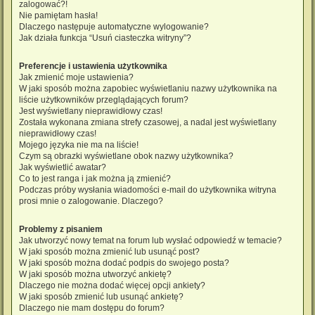
zalogować?!
Nie pamiętam hasła!
Dlaczego następuje automatyczne wylogowanie?
Jak działa funkcja “Usuń ciasteczka witryny”?
Preferencje i ustawienia użytkownika
Jak zmienić moje ustawienia?
W jaki sposób można zapobiec wyświetlaniu nazwy użytkownika na
liście użytkowników przeglądających forum?
Jest wyświetlany nieprawidłowy czas!
Została wykonana zmiana strefy czasowej, a nadal jest wyświetlany
nieprawidłowy czas!
Mojego języka nie ma na liście!
Czym są obrazki wyświetlane obok nazwy użytkownika?
Jak wyświetlić awatar?
Co to jest ranga i jak można ją zmienić?
Podczas próby wysłania wiadomości e-mail do użytkownika witryna
prosi mnie o zalogowanie. Dlaczego?
Problemy z pisaniem
Jak utworzyć nowy temat na forum lub wysłać odpowiedź w temacie?
W jaki sposób można zmienić lub usunąć post?
W jaki sposób można dodać podpis do swojego posta?
W jaki sposób można utworzyć ankietę?
Dlaczego nie można dodać więcej opcji ankiety?
W jaki sposób zmienić lub usunąć ankietę?
Dlaczego nie mam dostępu do forum?