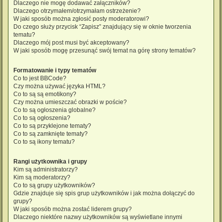
Dlaczego nie mogę dodawać załączników?
Dlaczego otrzymałem/otrzymałam ostrzeżenie?
W jaki sposób można zgłosić posty moderatorowi?
Do czego służy przycisk “Zapisz” znajdujący się w oknie tworzenia
tematu?
Dlaczego mój post musi być akceptowany?
W jaki sposób mogę przesunąć swój temat na górę strony tematów?
Formatowanie i typy tematów
Co to jest BBCode?
Czy można używać języka HTML?
Co to są są emotikony?
Czy można umieszczać obrazki w poście?
Co to są ogłoszenia globalne?
Co to są ogłoszenia?
Co to są przyklejone tematy?
Co to są zamknięte tematy?
Co to są ikony tematu?
Rangi użytkownika i grupy
Kim są administratorzy?
Kim są moderatorzy?
Co to są grupy użytkowników?
Gdzie znajduje się spis grup użytkowników i jak można dołączyć do
grupy?
W jaki sposób można zostać liderem grupy?
Dlaczego niektóre nazwy użytkowników są wyświetlane innymi