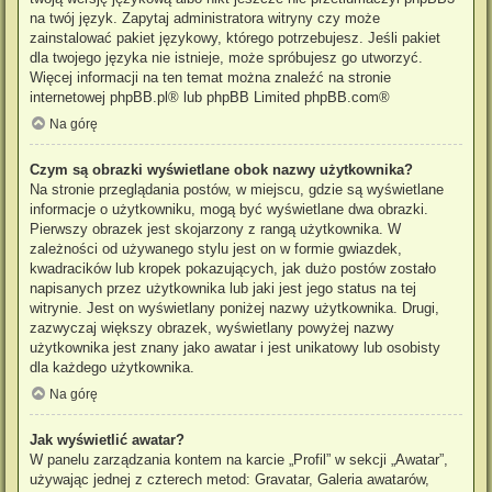
na twój język. Zapytaj administratora witryny czy może
zainstalować pakiet językowy, którego potrzebujesz. Jeśli pakiet
dla twojego języka nie istnieje, może spróbujesz go utworzyć.
Więcej informacji na ten temat można znaleźć na stronie
internetowej
phpBB.pl
® lub phpBB Limited
phpBB.com
®
Na górę
Czym są obrazki wyświetlane obok nazwy użytkownika?
Na stronie przeglądania postów, w miejscu, gdzie są wyświetlane
informacje o użytkowniku, mogą być wyświetlane dwa obrazki.
Pierwszy obrazek jest skojarzony z rangą użytkownika. W
zależności od używanego stylu jest on w formie gwiazdek,
kwadracików lub kropek pokazujących, jak dużo postów zostało
napisanych przez użytkownika lub jaki jest jego status na tej
witrynie. Jest on wyświetlany poniżej nazwy użytkownika. Drugi,
zazwyczaj większy obrazek, wyświetlany powyżej nazwy
użytkownika jest znany jako awatar i jest unikatowy lub osobisty
dla każdego użytkownika.
Na górę
Jak wyświetlić awatar?
W panelu zarządzania kontem na karcie „Profil” w sekcji „Awatar”,
używając jednej z czterech metod: Gravatar, Galeria awatarów,