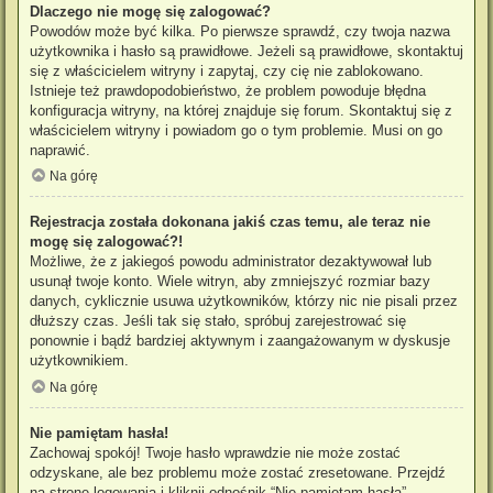
Dlaczego nie mogę się zalogować?
Powodów może być kilka. Po pierwsze sprawdź, czy twoja nazwa
użytkownika i hasło są prawidłowe. Jeżeli są prawidłowe, skontaktuj
się z właścicielem witryny i zapytaj, czy cię nie zablokowano.
Istnieje też prawdopodobieństwo, że problem powoduje błędna
konfiguracja witryny, na której znajduje się forum. Skontaktuj się z
właścicielem witryny i powiadom go o tym problemie. Musi on go
naprawić.
Na górę
Rejestracja została dokonana jakiś czas temu, ale teraz nie
mogę się zalogować?!
Możliwe, że z jakiegoś powodu administrator dezaktywował lub
usunął twoje konto. Wiele witryn, aby zmniejszyć rozmiar bazy
danych, cyklicznie usuwa użytkowników, którzy nic nie pisali przez
dłuższy czas. Jeśli tak się stało, spróbuj zarejestrować się
ponownie i bądź bardziej aktywnym i zaangażowanym w dyskusje
użytkownikiem.
Na górę
Nie pamiętam hasła!
Zachowaj spokój! Twoje hasło wprawdzie nie może zostać
odzyskane, ale bez problemu może zostać zresetowane. Przejdź
na stronę logowania i kliknij odnośnik “Nie pamiętam hasła”.