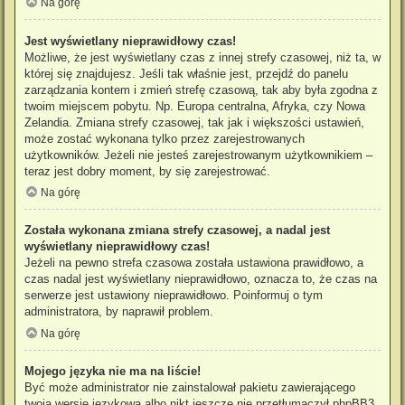
Na górę
Jest wyświetlany nieprawidłowy czas!
Możliwe, że jest wyświetlany czas z innej strefy czasowej, niż ta, w
której się znajdujesz. Jeśli tak właśnie jest, przejdź do panelu
zarządzania kontem i zmień strefę czasową, tak aby była zgodna z
twoim miejscem pobytu. Np. Europa centralna, Afryka, czy Nowa
Zelandia. Zmiana strefy czasowej, tak jak i większości ustawień,
może zostać wykonana tylko przez zarejestrowanych
użytkowników. Jeżeli nie jesteś zarejestrowanym użytkownikiem –
teraz jest dobry moment, by się zarejestrować.
Na górę
Została wykonana zmiana strefy czasowej, a nadal jest
wyświetlany nieprawidłowy czas!
Jeżeli na pewno strefa czasowa została ustawiona prawidłowo, a
czas nadal jest wyświetlany nieprawidłowo, oznacza to, że czas na
serwerze jest ustawiony nieprawidłowo. Poinformuj o tym
administratora, by naprawił problem.
Na górę
Mojego języka nie ma na liście!
Być może administrator nie zainstalował pakietu zawierającego
twoją wersję językową albo nikt jeszcze nie przetłumaczył phpBB3