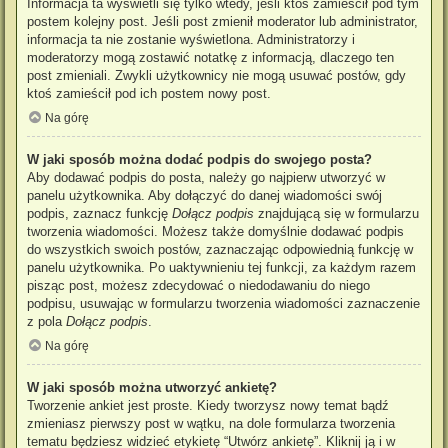
Informacja ta wyświetli się tylko wtedy, jeśli ktoś zamieścił pod tym
postem kolejny post. Jeśli post zmienił moderator lub administrator,
informacja ta nie zostanie wyświetlona. Administratorzy i
moderatorzy mogą zostawić notatkę z informacją, dlaczego ten
post zmieniali. Zwykli użytkownicy nie mogą usuwać postów, gdy
ktoś zamieścił pod ich postem nowy post.
Na górę
W jaki sposób można dodać podpis do swojego posta?
Aby dodawać podpis do posta, należy go najpierw utworzyć w
panelu użytkownika. Aby dołączyć do danej wiadomości swój
podpis, zaznacz funkcję
Dołącz podpis
znajdującą się w formularzu
tworzenia wiadomości. Możesz także domyślnie dodawać podpis
do wszystkich swoich postów, zaznaczając odpowiednią funkcję w
panelu użytkownika. Po uaktywnieniu tej funkcji, za każdym razem
pisząc post, możesz zdecydować o niedodawaniu do niego
podpisu, usuwając w formularzu tworzenia wiadomości zaznaczenie
z pola
Dołącz podpis
.
Na górę
W jaki sposób można utworzyć ankietę?
Tworzenie ankiet jest proste. Kiedy tworzysz nowy temat bądź
zmieniasz pierwszy post w wątku, na dole formularza tworzenia
tematu będziesz widzieć etykietę “Utwórz ankietę”. Kliknij ją i w