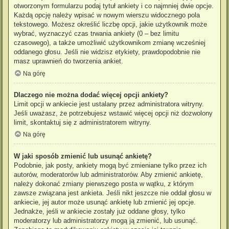
otworzonym formularzu podaj tytuł ankiety i co najmniej dwie opcje.
Każdą opcję należy wpisać w nowym wierszu widocznego pola
tekstowego. Możesz określić liczbę opcji, jakie użytkownik może
wybrać, wyznaczyć czas trwania ankiety (0 – bez limitu
czasowego), a także umożliwić użytkownikom zmianę wcześniej
oddanego głosu. Jeśli nie widzisz etykiety, prawdopodobnie nie
masz uprawnień do tworzenia ankiet.
Na górę
Dlaczego nie można dodać więcej opcji ankiety?
Limit opcji w ankiecie jest ustalany przez administratora witryny.
Jeśli uważasz, że potrzebujesz wstawić więcej opcji niż dozwolony
limit, skontaktuj się z administratorem witryny.
Na górę
W jaki sposób zmienić lub usunąć ankietę?
Podobnie, jak posty, ankiety mogą być zmieniane tylko przez ich
autorów, moderatorów lub administratorów. Aby zmienić ankietę,
należy dokonać zmiany pierwszego posta w wątku, z którym
zawsze związana jest ankieta. Jeśli nikt jeszcze nie oddał głosu w
ankiecie, jej autor może usunąć ankietę lub zmienić jej opcje.
Jednakże, jeśli w ankiecie zostały już oddane głosy, tylko
moderatorzy lub administratorzy mogą ją zmienić, lub usunąć.