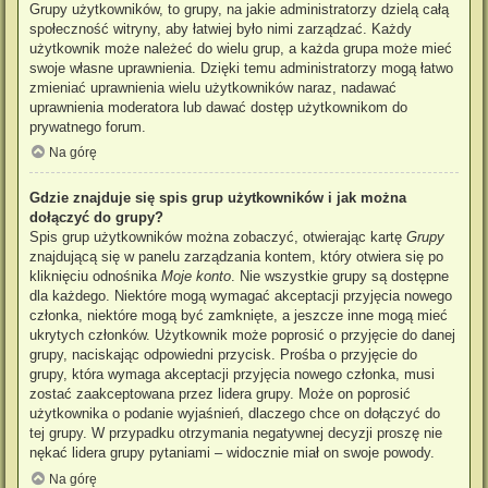
Grupy użytkowników, to grupy, na jakie administratorzy dzielą całą
społeczność witryny, aby łatwiej było nimi zarządzać. Każdy
użytkownik może należeć do wielu grup, a każda grupa może mieć
swoje własne uprawnienia. Dzięki temu administratorzy mogą łatwo
zmieniać uprawnienia wielu użytkowników naraz, nadawać
uprawnienia moderatora lub dawać dostęp użytkownikom do
prywatnego forum.
Na górę
Gdzie znajduje się spis grup użytkowników i jak można
dołączyć do grupy?
Spis grup użytkowników można zobaczyć, otwierając kartę
Grupy
znajdującą się w panelu zarządzania kontem, który otwiera się po
kliknięciu odnośnika
Moje konto
. Nie wszystkie grupy są dostępne
dla każdego. Niektóre mogą wymagać akceptacji przyjęcia nowego
członka, niektóre mogą być zamknięte, a jeszcze inne mogą mieć
ukrytych członków. Użytkownik może poprosić o przyjęcie do danej
grupy, naciskając odpowiedni przycisk. Prośba o przyjęcie do
grupy, która wymaga akceptacji przyjęcia nowego członka, musi
zostać zaakceptowana przez lidera grupy. Może on poprosić
użytkownika o podanie wyjaśnień, dlaczego chce on dołączyć do
tej grupy. W przypadku otrzymania negatywnej decyzji proszę nie
nękać lidera grupy pytaniami – widocznie miał on swoje powody.
Na górę