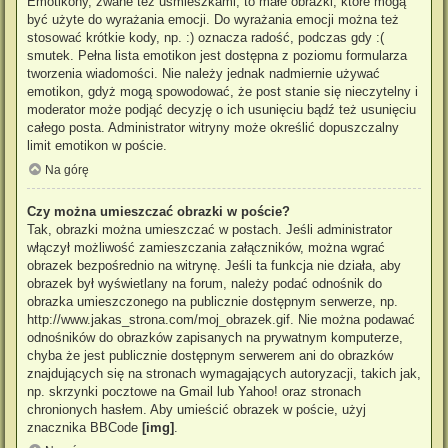
Emotikony, zwane też uśmieszkami, to małe obrazki, które mogą
być użyte do wyrażania emocji. Do wyrażania emocji można też
stosować krótkie kody, np. :) oznacza radość, podczas gdy :(
smutek. Pełna lista emotikon jest dostępna z poziomu formularza
tworzenia wiadomości. Nie należy jednak nadmiernie używać
emotikon, gdyż mogą spowodować, że post stanie się nieczytelny i
moderator może podjąć decyzję o ich usunięciu bądź też usunięciu
całego posta. Administrator witryny może określić dopuszczalny
limit emotikon w poście.
Na górę
Czy można umieszczać obrazki w poście?
Tak, obrazki można umieszczać w postach. Jeśli administrator
włączył możliwość zamieszczania załączników, można wgrać
obrazek bezpośrednio na witrynę. Jeśli ta funkcja nie działa, aby
obrazek był wyświetlany na forum, należy podać odnośnik do
obrazka umieszczonego na publicznie dostępnym serwerze, np.
http://www.jakas_strona.com/moj_obrazek.gif. Nie można podawać
odnośników do obrazków zapisanych na prywatnym komputerze,
chyba że jest publicznie dostępnym serwerem ani do obrazków
znajdujących się na stronach wymagających autoryzacji, takich jak,
np. skrzynki pocztowe na Gmail lub Yahoo! oraz stronach
chronionych hasłem. Aby umieścić obrazek w poście, użyj
znacznika BBCode
[img]
.