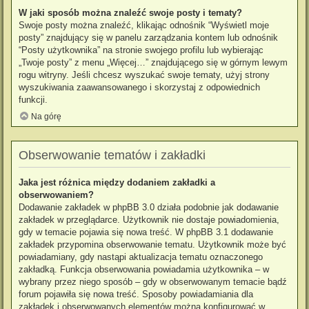
W jaki sposób można znaleźć swoje posty i tematy?
Swoje posty można znaleźć, klikając odnośnik “Wyświetl moje
posty” znajdujący się w panelu zarządzania kontem lub odnośnik
“Posty użytkownika” na stronie swojego profilu lub wybierając
„Twoje posty” z menu „Więcej…” znajdującego się w górnym lewym
rogu witryny. Jeśli chcesz wyszukać swoje tematy, użyj strony
wyszukiwania zaawansowanego i skorzystaj z odpowiednich
funkcji.
Na górę
Obserwowanie tematów i zakładki
Jaka jest różnica między dodaniem zakładki a
obserwowaniem?
Dodawanie zakładek w phpBB 3.0 działa podobnie jak dodawanie
zakładek w przeglądarce. Użytkownik nie dostaje powiadomienia,
gdy w temacie pojawia się nowa treść. W phpBB 3.1 dodawanie
zakładek przypomina obserwowanie tematu. Użytkownik może być
powiadamiany, gdy nastąpi aktualizacja tematu oznaczonego
zakładką. Funkcja obserwowania powiadamia użytkownika – w
wybrany przez niego sposób – gdy w obserwowanym temacie bądź
forum pojawiła się nowa treść. Sposoby powiadamiania dla
zakładek i obserwowanych elementów można konfigurować w