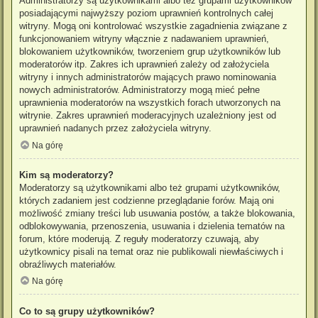
Administratorzy są użytkownikami albo też grupami użytkowników
posiadającymi najwyższy poziom uprawnień kontrolnych całej
witryny. Mogą oni kontrolować wszystkie zagadnienia związane z
funkcjonowaniem witryny włącznie z nadawaniem uprawnień,
blokowaniem użytkowników, tworzeniem grup użytkowników lub
moderatorów itp. Zakres ich uprawnień zależy od założyciela
witryny i innych administratorów mających prawo nominowania
nowych administratorów. Administratorzy mogą mieć pełne
uprawnienia moderatorów na wszystkich forach utworzonych na
witrynie. Zakres uprawnień moderacyjnych uzależniony jest od
uprawnień nadanych przez założyciela witryny.
Na górę
Kim są moderatorzy?
Moderatorzy są użytkownikami albo też grupami użytkowników,
których zadaniem jest codzienne przeglądanie forów. Mają oni
możliwość zmiany treści lub usuwania postów, a także blokowania,
odblokowywania, przenoszenia, usuwania i dzielenia tematów na
forum, które moderują. Z reguły moderatorzy czuwają, aby
użytkownicy pisali na temat oraz nie publikowali niewłaściwych i
obraźliwych materiałów.
Na górę
Co to są grupy użytkowników?