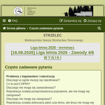
FAQ
Zarejestruj się
Zaloguj się
S
Strona główna
Często zadawane pytania
z
STRZELEC
u
Wielkopolska Sekcja Strzelectwa Terenowego
k
Liga letnia 2026 - terminarz
[16.08.2026] Liga letnia 2026 - Zawody 4/6
a
W Y N I K I
j
Często zadawane pytania
Problemy z logowaniem i rejestracją
Dlaczego w ogóle muszę się rejestrować?
Co to jest COPPA?
Dlaczego nie mogę się zarejestrować?
Rejestracja została przeprowadzona poprawnie, ale nie mogę się
zalogować!
Dlaczego nie mogę się zalogować?
Rejestracja została dokonana jakiś czas temu, ale teraz nie mogę się