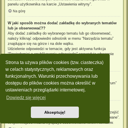
panelu użytkownika na karcie „Ustawienia witryny”.
Na górę
W jaki sposób można dodać zakładkę do wybranych tematów
lub je obserwować??
Aby dodać zakładkę do wybranego tematu lub go obserwować,
należy kliknąć odpowiedni odnośnik w menu “Narzędzia tematu”
znajdujące się na górze i na dole wątku.
Udzielenie odpowiedzi w temacie, gdy jest aktywna funkcja
“Powiadamiaj o opublikowaniu odpowiedzi” spowoduje włączenie
obserwowania tematu.
Strona ta używa plików cookies (tzw. ciasteczka)
Na górę
w celach statystycznych, reklamowych oraz
funkcjonalnych. Warunki przechowywania lub
Jak obserwować wybrane forum?
dostępu do plików cookies można określić w
Aby obserwować wybrane forum, należy kliknąć „Obserwuj forum”
znajdujący się na dole strony.
ustawieniach przeglądarki internetowej.
Na górę
Dowiedz się więcej
W jaki sposób usunąć obserwowanie forum, tematu?
Aby wyłączyć funkcję obserwowania forum, tematu, należy przejść
Akceptuję!
do panelu zarządzania kontem i następnie do karty “Obserwowane”.
W tym miejscu można wyłączyć obserwowanie forów i tematów.