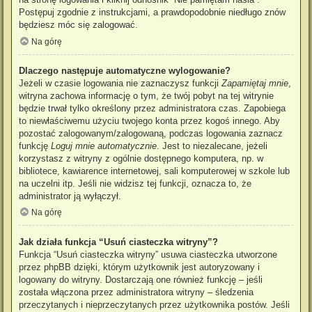
Postępuj zgodnie z instrukcjami, a prawdopodobnie niedługo znów
będziesz móc się zalogować.
Na górę
Dlaczego następuje automatyczne wylogowanie?
Jeżeli w czasie logowania nie zaznaczysz funkcji
Zapamiętaj mnie
,
witryna zachowa informację o tym, że twój pobyt na tej witrynie
będzie trwał tylko określony przez administratora czas. Zapobiega
to niewłaściwemu użyciu twojego konta przez kogoś innego. Aby
pozostać zalogowanym/zalogowaną, podczas logowania zaznacz
funkcję
Loguj mnie automatycznie
. Jest to niezalecane, jeżeli
korzystasz z witryny z ogólnie dostępnego komputera, np. w
bibliotece, kawiarence internetowej, sali komputerowej w szkole lub
na uczelni itp. Jeśli nie widzisz tej funkcji, oznacza to, że
administrator ją wyłączył.
Na górę
Jak działa funkcja “Usuń ciasteczka witryny”?
Funkcja “Usuń ciasteczka witryny” usuwa ciasteczka utworzone
przez phpBB dzięki, którym użytkownik jest autoryzowany i
logowany do witryny. Dostarczają one również funkcję – jeśli
została włączona przez administratora witryny – śledzenia
przeczytanych i nieprzeczytanych przez użytkownika postów. Jeśli