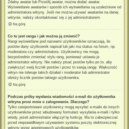
Zdalny awatar lub Prześlij awatar, można dodać awatar.
Wyświetlanie awatarów i sposób ich wyświetlania są uzależnione od
administratora witryny. Jeśli nie można używać awatarów na danej
witrynie, należy skontaktować się z jej administratorem.
Na górę
Co to jest ranga i jak można ją zmienić?
Rangi wyświetlane pod nazwami użytkowników oznaczają, ile
postów dany użytkownik napisał lub jaki ma status na forum, np.
moderatora czy administratora. Użytkownicy nie mogą
bezpośrednio zmieniać stylu rang, ponieważ ustawia je
administrator witryny. Nie należy pisać postów tylko po to, aby
zwiększyć swój licznik postów i przez to swoją rangę. Większość
witryn nie toleruje takich działań i moderator lub administrator
obniży licznik postów takiego użytkownika.
Na górę
Podczas próby wysłania wiadomości e-mail do użytkownika
witryna prosi mnie o zalogowanie. Dlaczego?
Tylko zarejestrowani użytkownicy mogą wysyłać e-maile do innych
użytkowników przez wbudowany formularz wysyłania e-maili i tylko
wtedy, jeżeli administrator włączył tę funkcję. Ma to zabezpieczać
przed nieprawidłowym używaniem systemu poczty elektronicznej
witryny przez anonimowych użytkowników.