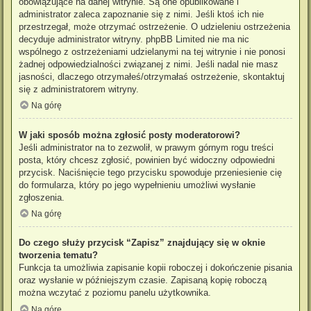
obowiązujące na danej witrynie. Są one opublikowane i
administrator zaleca zapoznanie się z nimi. Jeśli ktoś ich nie
przestrzegał, może otrzymać ostrzeżenie. O udzieleniu ostrzeżenia
decyduje administrator witryny. phpBB Limited nie ma nic
wspólnego z ostrzeżeniami udzielanymi na tej witrynie i nie ponosi
żadnej odpowiedzialności związanej z nimi. Jeśli nadal nie masz
jasności, dlaczego otrzymałeś/otrzymałaś ostrzeżenie, skontaktuj
się z administratorem witryny.
Na górę
W jaki sposób można zgłosić posty moderatorowi?
Jeśli administrator na to zezwolił, w prawym górnym rogu treści
posta, który chcesz zgłosić, powinien być widoczny odpowiedni
przycisk. Naciśnięcie tego przycisku spowoduje przeniesienie cię
do formularza, który po jego wypełnieniu umożliwi wysłanie
zgłoszenia.
Na górę
Do czego służy przycisk “Zapisz” znajdujący się w oknie
tworzenia tematu?
Funkcja ta umożliwia zapisanie kopii roboczej i dokończenie pisania
oraz wysłanie w późniejszym czasie. Zapisaną kopię roboczą
można wczytać z poziomu panelu użytkownika.
Na górę