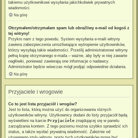
takiemu użytkownikowi wysyłania jakichkolwiek prywatnych
wiadomości.
Na górę
Otrzymałem/otrzymałam spam lub obraźliwy e-mail od kogoś z
tej witryny!
Przykro nam z tego powodu. System wysyłania e-maili witryny
zawiera zabezpieczenia umożliwiające wytropienie użytkowników,
którzy wysyłają takie wiadomości. Prześlij administratorowi witryny
pełną kopię otrzymanego e-maila – ważne, aby były w niej zawarte
nagłówki, ponieważ zawierają one informacje o nadawcy.
Administrator będzie wówczas mógł podjąć odpowiednie działania.
Na górę
Przyjaciele i wrogowie
Co to jest lista przyjaciół i wrogów?
Jest to lista, którą można użyć do organizowania różnych
użytkowników witryny. Użytkownicy dodani do listy przyjaciół będą
wyświetleni na karcie
Przyjaciele
znajdującej się w panelu
zarządzania kontem. Z tego poziomu można szybko sprawdzić ich
status, a także wysłać prywatną wiadomość. Zależnie od
używanego stylu witryny, posty tych użytkowników mogą być