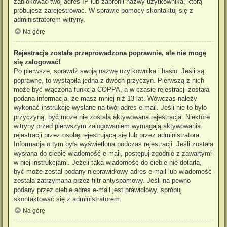
zablokować twój adres IP lub zabronił nazwy użytkownika, którą
próbujesz zarejestrować. W sprawie pomocy skontaktuj się z
administratorem witryny.
Na górę
Rejestracja została przeprowadzona poprawnie, ale nie mogę
się zalogować!
Po pierwsze, sprawdź swoją nazwę użytkownika i hasło. Jeśli są
poprawne, to wystąpiła jedna z dwóch przyczyn. Pierwszą z nich
może być włączona funkcja COPPA, a w czasie rejestracji została
podana informacja, że masz mniej niż 13 lat. Wówczas należy
wykonać instrukcje wysłane na twój adres e-mail. Jeśli nie to było
przyczyną, być może nie została aktywowana rejestracja. Niektóre
witryny przed pierwszym zalogowaniem wymagają aktywowania
rejestracji przez osobę rejestrującą się lub przez administratora.
Informacja o tym była wyświetlona podczas rejestracji. Jeśli została
wysłana do ciebie wiadomość e-mail, postępuj zgodnie z zawartymi
w niej instrukcjami. Jeżeli taka wiadomość do ciebie nie dotarła,
być może został podany nieprawidłowy adres e-mail lub wiadomość
została zatrzymana przez filtr antyspamowy. Jeśli na pewno
podany przez ciebie adres e-mail jest prawidłowy, spróbuj
skontaktować się z administratorem.
Na górę