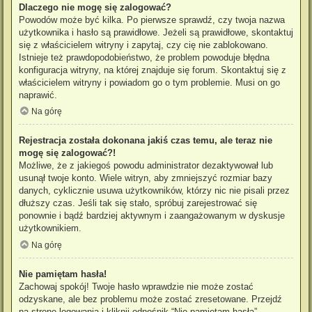
Dlaczego nie mogę się zalogować?
Powodów może być kilka. Po pierwsze sprawdź, czy twoja nazwa
użytkownika i hasło są prawidłowe. Jeżeli są prawidłowe, skontaktuj
się z właścicielem witryny i zapytaj, czy cię nie zablokowano.
Istnieje też prawdopodobieństwo, że problem powoduje błędna
konfiguracja witryny, na której znajduje się forum. Skontaktuj się z
właścicielem witryny i powiadom go o tym problemie. Musi on go
naprawić.
Na górę
Rejestracja została dokonana jakiś czas temu, ale teraz nie
mogę się zalogować?!
Możliwe, że z jakiegoś powodu administrator dezaktywował lub
usunął twoje konto. Wiele witryn, aby zmniejszyć rozmiar bazy
danych, cyklicznie usuwa użytkowników, którzy nic nie pisali przez
dłuższy czas. Jeśli tak się stało, spróbuj zarejestrować się
ponownie i bądź bardziej aktywnym i zaangażowanym w dyskusje
użytkownikiem.
Na górę
Nie pamiętam hasła!
Zachowaj spokój! Twoje hasło wprawdzie nie może zostać
odzyskane, ale bez problemu może zostać zresetowane. Przejdź
na stronę logowania i kliknij odnośnik “Nie pamiętam hasła”.