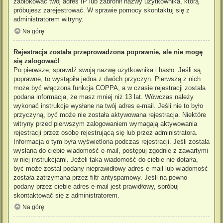
zablokować twój adres IP lub zabronił nazwy użytkownika, którą
próbujesz zarejestrować. W sprawie pomocy skontaktuj się z
administratorem witryny.
Na górę
Rejestracja została przeprowadzona poprawnie, ale nie mogę
się zalogować!
Po pierwsze, sprawdź swoją nazwę użytkownika i hasło. Jeśli są
poprawne, to wystąpiła jedna z dwóch przyczyn. Pierwszą z nich
może być włączona funkcja COPPA, a w czasie rejestracji została
podana informacja, że masz mniej niż 13 lat. Wówczas należy
wykonać instrukcje wysłane na twój adres e-mail. Jeśli nie to było
przyczyną, być może nie została aktywowana rejestracja. Niektóre
witryny przed pierwszym zalogowaniem wymagają aktywowania
rejestracji przez osobę rejestrującą się lub przez administratora.
Informacja o tym była wyświetlona podczas rejestracji. Jeśli została
wysłana do ciebie wiadomość e-mail, postępuj zgodnie z zawartymi
w niej instrukcjami. Jeżeli taka wiadomość do ciebie nie dotarła,
być może został podany nieprawidłowy adres e-mail lub wiadomość
została zatrzymana przez filtr antyspamowy. Jeśli na pewno
podany przez ciebie adres e-mail jest prawidłowy, spróbuj
skontaktować się z administratorem.
Na górę