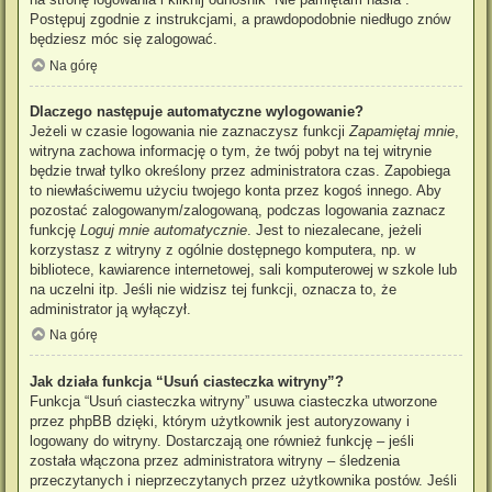
Postępuj zgodnie z instrukcjami, a prawdopodobnie niedługo znów
będziesz móc się zalogować.
Na górę
Dlaczego następuje automatyczne wylogowanie?
Jeżeli w czasie logowania nie zaznaczysz funkcji
Zapamiętaj mnie
,
witryna zachowa informację o tym, że twój pobyt na tej witrynie
będzie trwał tylko określony przez administratora czas. Zapobiega
to niewłaściwemu użyciu twojego konta przez kogoś innego. Aby
pozostać zalogowanym/zalogowaną, podczas logowania zaznacz
funkcję
Loguj mnie automatycznie
. Jest to niezalecane, jeżeli
korzystasz z witryny z ogólnie dostępnego komputera, np. w
bibliotece, kawiarence internetowej, sali komputerowej w szkole lub
na uczelni itp. Jeśli nie widzisz tej funkcji, oznacza to, że
administrator ją wyłączył.
Na górę
Jak działa funkcja “Usuń ciasteczka witryny”?
Funkcja “Usuń ciasteczka witryny” usuwa ciasteczka utworzone
przez phpBB dzięki, którym użytkownik jest autoryzowany i
logowany do witryny. Dostarczają one również funkcję – jeśli
została włączona przez administratora witryny – śledzenia
przeczytanych i nieprzeczytanych przez użytkownika postów. Jeśli