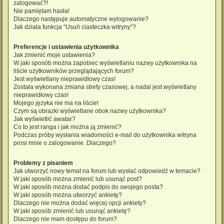
zalogować?!
Nie pamiętam hasła!
Dlaczego następuje automatyczne wylogowanie?
Jak działa funkcja “Usuń ciasteczka witryny”?
Preferencje i ustawienia użytkownika
Jak zmienić moje ustawienia?
W jaki sposób można zapobiec wyświetlaniu nazwy użytkownika na
liście użytkowników przeglądających forum?
Jest wyświetlany nieprawidłowy czas!
Została wykonana zmiana strefy czasowej, a nadal jest wyświetlany
nieprawidłowy czas!
Mojego języka nie ma na liście!
Czym są obrazki wyświetlane obok nazwy użytkownika?
Jak wyświetlić awatar?
Co to jest ranga i jak można ją zmienić?
Podczas próby wysłania wiadomości e-mail do użytkownika witryna
prosi mnie o zalogowanie. Dlaczego?
Problemy z pisaniem
Jak utworzyć nowy temat na forum lub wysłać odpowiedź w temacie?
W jaki sposób można zmienić lub usunąć post?
W jaki sposób można dodać podpis do swojego posta?
W jaki sposób można utworzyć ankietę?
Dlaczego nie można dodać więcej opcji ankiety?
W jaki sposób zmienić lub usunąć ankietę?
Dlaczego nie mam dostępu do forum?