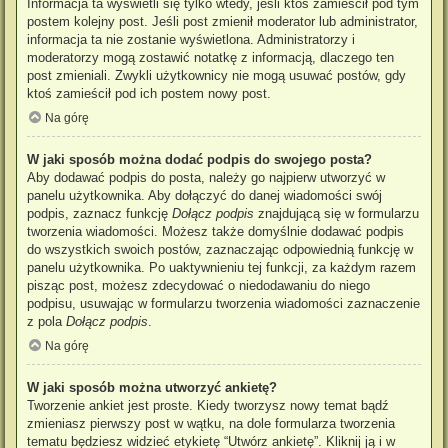
Informacja ta wyświetli się tylko wtedy, jeśli ktoś zamieścił pod tym
postem kolejny post. Jeśli post zmienił moderator lub administrator,
informacja ta nie zostanie wyświetlona. Administratorzy i
moderatorzy mogą zostawić notatkę z informacją, dlaczego ten
post zmieniali. Zwykli użytkownicy nie mogą usuwać postów, gdy
ktoś zamieścił pod ich postem nowy post.
Na górę
W jaki sposób można dodać podpis do swojego posta?
Aby dodawać podpis do posta, należy go najpierw utworzyć w
panelu użytkownika. Aby dołączyć do danej wiadomości swój
podpis, zaznacz funkcję
Dołącz podpis
znajdującą się w formularzu
tworzenia wiadomości. Możesz także domyślnie dodawać podpis
do wszystkich swoich postów, zaznaczając odpowiednią funkcję w
panelu użytkownika. Po uaktywnieniu tej funkcji, za każdym razem
pisząc post, możesz zdecydować o niedodawaniu do niego
podpisu, usuwając w formularzu tworzenia wiadomości zaznaczenie
z pola
Dołącz podpis
.
Na górę
W jaki sposób można utworzyć ankietę?
Tworzenie ankiet jest proste. Kiedy tworzysz nowy temat bądź
zmieniasz pierwszy post w wątku, na dole formularza tworzenia
tematu będziesz widzieć etykietę “Utwórz ankietę”. Kliknij ją i w