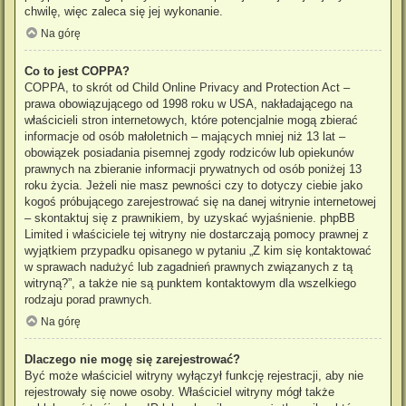
chwilę, więc zaleca się jej wykonanie.
Na górę
Co to jest COPPA?
COPPA, to skrót od Child Online Privacy and Protection Act –
prawa obowiązującego od 1998 roku w USA, nakładającego na
właścicieli stron internetowych, które potencjalnie mogą zbierać
informacje od osób małoletnich – mających mniej niż 13 lat –
obowiązek posiadania pisemnej zgody rodziców lub opiekunów
prawnych na zbieranie informacji prywatnych od osób poniżej 13
roku życia. Jeżeli nie masz pewności czy to dotyczy ciebie jako
kogoś próbującego zarejestrować się na danej witrynie internetowej
– skontaktuj się z prawnikiem, by uzyskać wyjaśnienie. phpBB
Limited i właściciele tej witryny nie dostarczają pomocy prawnej z
wyjątkiem przypadku opisanego w pytaniu „Z kim się kontaktować
w sprawach nadużyć lub zagadnień prawnych związanych z tą
witryną?”, a także nie są punktem kontaktowym dla wszelkiego
rodzaju porad prawnych.
Na górę
Dlaczego nie mogę się zarejestrować?
Być może właściciel witryny wyłączył funkcję rejestracji, aby nie
rejestrowały się nowe osoby. Właściciel witryny mógł także