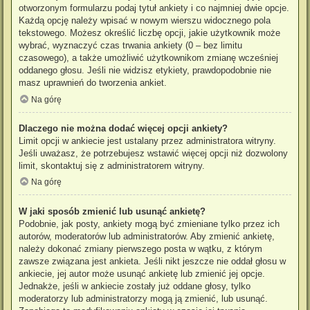
otworzonym formularzu podaj tytuł ankiety i co najmniej dwie opcje.
Każdą opcję należy wpisać w nowym wierszu widocznego pola
tekstowego. Możesz określić liczbę opcji, jakie użytkownik może
wybrać, wyznaczyć czas trwania ankiety (0 – bez limitu
czasowego), a także umożliwić użytkownikom zmianę wcześniej
oddanego głosu. Jeśli nie widzisz etykiety, prawdopodobnie nie
masz uprawnień do tworzenia ankiet.
Na górę
Dlaczego nie można dodać więcej opcji ankiety?
Limit opcji w ankiecie jest ustalany przez administratora witryny.
Jeśli uważasz, że potrzebujesz wstawić więcej opcji niż dozwolony
limit, skontaktuj się z administratorem witryny.
Na górę
W jaki sposób zmienić lub usunąć ankietę?
Podobnie, jak posty, ankiety mogą być zmieniane tylko przez ich
autorów, moderatorów lub administratorów. Aby zmienić ankietę,
należy dokonać zmiany pierwszego posta w wątku, z którym
zawsze związana jest ankieta. Jeśli nikt jeszcze nie oddał głosu w
ankiecie, jej autor może usunąć ankietę lub zmienić jej opcje.
Jednakże, jeśli w ankiecie zostały już oddane głosy, tylko
moderatorzy lub administratorzy mogą ją zmienić, lub usunąć.