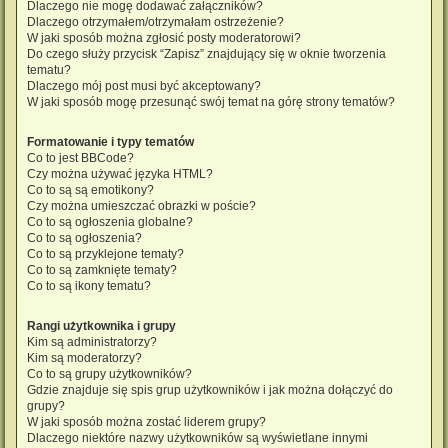
Dlaczego nie mogę dodawać załączników?
Dlaczego otrzymałem/otrzymałam ostrzeżenie?
W jaki sposób można zgłosić posty moderatorowi?
Do czego służy przycisk “Zapisz” znajdujący się w oknie tworzenia
tematu?
Dlaczego mój post musi być akceptowany?
W jaki sposób mogę przesunąć swój temat na górę strony tematów?
Formatowanie i typy tematów
Co to jest BBCode?
Czy można używać języka HTML?
Co to są są emotikony?
Czy można umieszczać obrazki w poście?
Co to są ogłoszenia globalne?
Co to są ogłoszenia?
Co to są przyklejone tematy?
Co to są zamknięte tematy?
Co to są ikony tematu?
Rangi użytkownika i grupy
Kim są administratorzy?
Kim są moderatorzy?
Co to są grupy użytkowników?
Gdzie znajduje się spis grup użytkowników i jak można dołączyć do
grupy?
W jaki sposób można zostać liderem grupy?
Dlaczego niektóre nazwy użytkowników są wyświetlane innymi