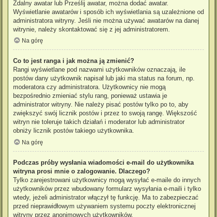
Zdalny awatar lub Prześlij awatar, można dodać awatar.
Wyświetlanie awatarów i sposób ich wyświetlania są uzależnione od
administratora witryny. Jeśli nie można używać awatarów na danej
witrynie, należy skontaktować się z jej administratorem.
Na górę
Co to jest ranga i jak można ją zmienić?
Rangi wyświetlane pod nazwami użytkowników oznaczają, ile
postów dany użytkownik napisał lub jaki ma status na forum, np.
moderatora czy administratora. Użytkownicy nie mogą
bezpośrednio zmieniać stylu rang, ponieważ ustawia je
administrator witryny. Nie należy pisać postów tylko po to, aby
zwiększyć swój licznik postów i przez to swoją rangę. Większość
witryn nie toleruje takich działań i moderator lub administrator
obniży licznik postów takiego użytkownika.
Na górę
Podczas próby wysłania wiadomości e-mail do użytkownika
witryna prosi mnie o zalogowanie. Dlaczego?
Tylko zarejestrowani użytkownicy mogą wysyłać e-maile do innych
użytkowników przez wbudowany formularz wysyłania e-maili i tylko
wtedy, jeżeli administrator włączył tę funkcję. Ma to zabezpieczać
przed nieprawidłowym używaniem systemu poczty elektronicznej
witryny przez anonimowych użytkowników.