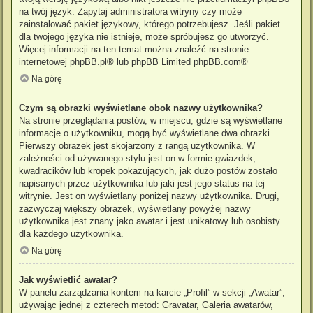
na twój język. Zapytaj administratora witryny czy może
zainstalować pakiet językowy, którego potrzebujesz. Jeśli pakiet
dla twojego języka nie istnieje, może spróbujesz go utworzyć.
Więcej informacji na ten temat można znaleźć na stronie
internetowej
phpBB.pl
® lub phpBB Limited
phpBB.com
®
Na górę
Czym są obrazki wyświetlane obok nazwy użytkownika?
Na stronie przeglądania postów, w miejscu, gdzie są wyświetlane
informacje o użytkowniku, mogą być wyświetlane dwa obrazki.
Pierwszy obrazek jest skojarzony z rangą użytkownika. W
zależności od używanego stylu jest on w formie gwiazdek,
kwadracików lub kropek pokazujących, jak dużo postów zostało
napisanych przez użytkownika lub jaki jest jego status na tej
witrynie. Jest on wyświetlany poniżej nazwy użytkownika. Drugi,
zazwyczaj większy obrazek, wyświetlany powyżej nazwy
użytkownika jest znany jako awatar i jest unikatowy lub osobisty
dla każdego użytkownika.
Na górę
Jak wyświetlić awatar?
W panelu zarządzania kontem na karcie „Profil” w sekcji „Awatar”,
używając jednej z czterech metod: Gravatar, Galeria awatarów,