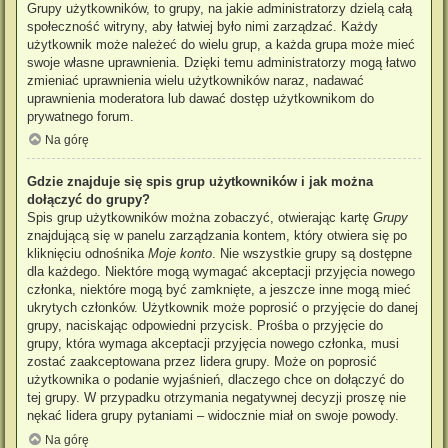
Grupy użytkowników, to grupy, na jakie administratorzy dzielą całą
społeczność witryny, aby łatwiej było nimi zarządzać. Każdy
użytkownik może należeć do wielu grup, a każda grupa może mieć
swoje własne uprawnienia. Dzięki temu administratorzy mogą łatwo
zmieniać uprawnienia wielu użytkowników naraz, nadawać
uprawnienia moderatora lub dawać dostęp użytkownikom do
prywatnego forum.
Na górę
Gdzie znajduje się spis grup użytkowników i jak można
dołączyć do grupy?
Spis grup użytkowników można zobaczyć, otwierając kartę
Grupy
znajdującą się w panelu zarządzania kontem, który otwiera się po
kliknięciu odnośnika
Moje konto
. Nie wszystkie grupy są dostępne
dla każdego. Niektóre mogą wymagać akceptacji przyjęcia nowego
członka, niektóre mogą być zamknięte, a jeszcze inne mogą mieć
ukrytych członków. Użytkownik może poprosić o przyjęcie do danej
grupy, naciskając odpowiedni przycisk. Prośba o przyjęcie do
grupy, która wymaga akceptacji przyjęcia nowego członka, musi
zostać zaakceptowana przez lidera grupy. Może on poprosić
użytkownika o podanie wyjaśnień, dlaczego chce on dołączyć do
tej grupy. W przypadku otrzymania negatywnej decyzji proszę nie
nękać lidera grupy pytaniami – widocznie miał on swoje powody.
Na górę