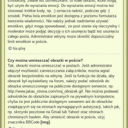
Emotikony, zwane też uśmieszkami, to małe obrazki, które mogą
być użyte do wyrażania emocji. Do wyrażania emocji można też
stosować krótkie kody, np. :) oznacza radość, podczas gdy :(
smutek. Pełna lista emotikon jest dostępna z poziomu formularza
tworzenia wiadomości. Nie należy jednak nadmiernie używać
emotikon, gdyż mogą spowodować, że post stanie się nieczytelny i
moderator może podjąć decyzję o ich usunięciu bądź też usunięciu
całego posta. Administrator witryny może określić dopuszczalny
limit emotikon w poście.
Na górę
Czy można umieszczać obrazki w poście?
Tak, obrazki można umieszczać w postach. Jeśli administrator
włączył możliwość zamieszczania załączników, można wgrać
obrazek bezpośrednio na witrynę. Jeśli ta funkcja nie działa, aby
obrazek był wyświetlany na forum, należy podać odnośnik do
obrazka umieszczonego na publicznie dostępnym serwerze, np.
http://www.jakas_strona.com/moj_obrazek.gif. Nie można podawać
odnośników do obrazków zapisanych na prywatnym komputerze,
chyba że jest publicznie dostępnym serwerem ani do obrazków
znajdujących się na stronach wymagających autoryzacji, takich jak,
np. skrzynki pocztowe na Gmail lub Yahoo! oraz stronach
chronionych hasłem. Aby umieścić obrazek w poście, użyj
znacznika BBCode
[img]
.