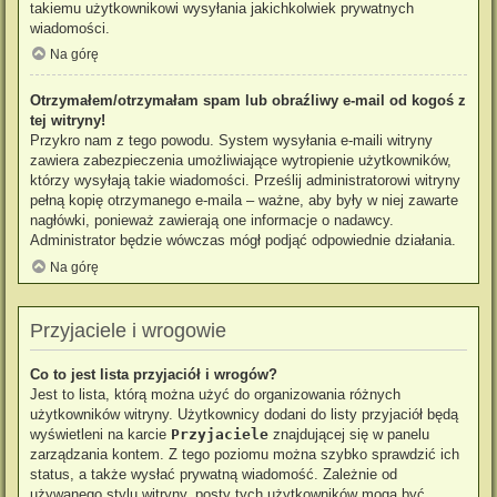
takiemu użytkownikowi wysyłania jakichkolwiek prywatnych
wiadomości.
Na górę
Otrzymałem/otrzymałam spam lub obraźliwy e-mail od kogoś z
tej witryny!
Przykro nam z tego powodu. System wysyłania e-maili witryny
zawiera zabezpieczenia umożliwiające wytropienie użytkowników,
którzy wysyłają takie wiadomości. Prześlij administratorowi witryny
pełną kopię otrzymanego e-maila – ważne, aby były w niej zawarte
nagłówki, ponieważ zawierają one informacje o nadawcy.
Administrator będzie wówczas mógł podjąć odpowiednie działania.
Na górę
Przyjaciele i wrogowie
Co to jest lista przyjaciół i wrogów?
Jest to lista, którą można użyć do organizowania różnych
użytkowników witryny. Użytkownicy dodani do listy przyjaciół będą
wyświetleni na karcie
Przyjaciele
znajdującej się w panelu
zarządzania kontem. Z tego poziomu można szybko sprawdzić ich
status, a także wysłać prywatną wiadomość. Zależnie od
używanego stylu witryny, posty tych użytkowników mogą być