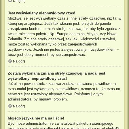
Na górę
Jest wyświetlany nieprawidłowy czas!
Możliwe, że jest wyświetlany czas z innej strefy czasowej, niż ta, w
której się znajdujesz. Jeśli tak właśnie jest, przejdź do panelu
zarządzania kontem i zmień strefę czasową, tak aby była zgodna z
twoim miejscem pobytu. Np. Europa centralna, Afryka, czy Nowa
Zelandia. Zmiana strefy czasowej, tak jak i większości ustawień,
może zostać wykonana tylko przez zarejestrowanych
użytkowników. Jeżeli nie jesteś zarejestrowanym użytkownikiem –
teraz jest dobry moment, by się zarejestrować.
Na górę
Została wykonana zmiana strefy czasowej, a nadal jest
wyświetlany nieprawidłowy czas!
Jeżeli na pewno strefa czasowa została ustawiona prawidłowo, a
czas nadal jest wyświetlany nieprawidłowo, oznacza to, że czas na
serwerze jest ustawiony nieprawidłowo. Poinformuj o tym
administratora, by naprawił problem.
Na górę
Mojego języka nie ma na liście!
Być może administrator nie zainstalował pakietu zawierającego
twoją wersję językową albo nikt jeszcze nie przetłumaczył phpBB3