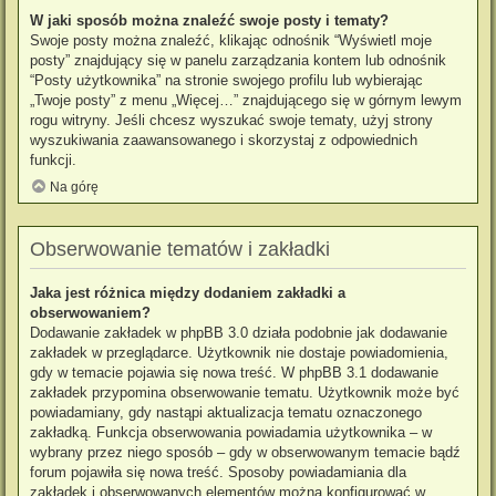
W jaki sposób można znaleźć swoje posty i tematy?
Swoje posty można znaleźć, klikając odnośnik “Wyświetl moje
posty” znajdujący się w panelu zarządzania kontem lub odnośnik
“Posty użytkownika” na stronie swojego profilu lub wybierając
„Twoje posty” z menu „Więcej…” znajdującego się w górnym lewym
rogu witryny. Jeśli chcesz wyszukać swoje tematy, użyj strony
wyszukiwania zaawansowanego i skorzystaj z odpowiednich
funkcji.
Na górę
Obserwowanie tematów i zakładki
Jaka jest różnica między dodaniem zakładki a
obserwowaniem?
Dodawanie zakładek w phpBB 3.0 działa podobnie jak dodawanie
zakładek w przeglądarce. Użytkownik nie dostaje powiadomienia,
gdy w temacie pojawia się nowa treść. W phpBB 3.1 dodawanie
zakładek przypomina obserwowanie tematu. Użytkownik może być
powiadamiany, gdy nastąpi aktualizacja tematu oznaczonego
zakładką. Funkcja obserwowania powiadamia użytkownika – w
wybrany przez niego sposób – gdy w obserwowanym temacie bądź
forum pojawiła się nowa treść. Sposoby powiadamiania dla
zakładek i obserwowanych elementów można konfigurować w