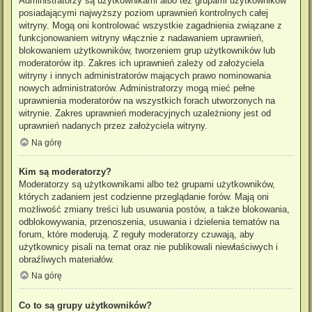
Administratorzy są użytkownikami albo też grupami użytkowników
posiadającymi najwyższy poziom uprawnień kontrolnych całej
witryny. Mogą oni kontrolować wszystkie zagadnienia związane z
funkcjonowaniem witryny włącznie z nadawaniem uprawnień,
blokowaniem użytkowników, tworzeniem grup użytkowników lub
moderatorów itp. Zakres ich uprawnień zależy od założyciela
witryny i innych administratorów mających prawo nominowania
nowych administratorów. Administratorzy mogą mieć pełne
uprawnienia moderatorów na wszystkich forach utworzonych na
witrynie. Zakres uprawnień moderacyjnych uzależniony jest od
uprawnień nadanych przez założyciela witryny.
Na górę
Kim są moderatorzy?
Moderatorzy są użytkownikami albo też grupami użytkowników,
których zadaniem jest codzienne przeglądanie forów. Mają oni
możliwość zmiany treści lub usuwania postów, a także blokowania,
odblokowywania, przenoszenia, usuwania i dzielenia tematów na
forum, które moderują. Z reguły moderatorzy czuwają, aby
użytkownicy pisali na temat oraz nie publikowali niewłaściwych i
obraźliwych materiałów.
Na górę
Co to są grupy użytkowników?