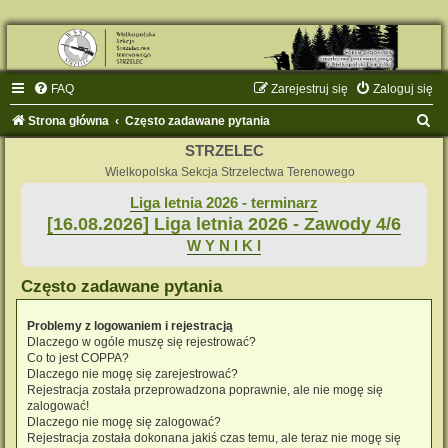
FAQ
Zarejestruj się
Zaloguj się
S
Strona główna
Często zadawane pytania
z
STRZELEC
u
Wielkopolska Sekcja Strzelectwa Terenowego
k
Liga letnia 2026 - terminarz
[16.08.2026] Liga letnia 2026 - Zawody 4/6
a
W Y N I K I
j
Często zadawane pytania
Problemy z logowaniem i rejestracją
Dlaczego w ogóle muszę się rejestrować?
Co to jest COPPA?
Dlaczego nie mogę się zarejestrować?
Rejestracja została przeprowadzona poprawnie, ale nie mogę się
zalogować!
Dlaczego nie mogę się zalogować?
Rejestracja została dokonana jakiś czas temu, ale teraz nie mogę się