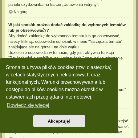
panelu użytkownika na karcie „Ustawienia witryny”.
Na górę
W jaki sposób można dodać zakładkę do wybranych tematów
lub je obserwować??
Aby dodać zakładkę do wybranego tematu lub go obserwować,
należy kliknąć odpowiedni odnośnik w menu “Narzędzia tematu”
znajdujące się na górze i na dole wątku.
Udzielenie odpowiedzi w temacie, gdy jest aktywna funkcja
“Powiadamiaj o opublikowaniu odpowiedzi” spowoduje włączenie
obserwowania tematu.
Strona ta używa plików cookies (tzw. ciasteczka)
Na górę
w celach statystycznych, reklamowych oraz
funkcjonalnych. Warunki przechowywania lub
Jak obserwować wybrane forum?
dostępu do plików cookies można określić w
Aby obserwować wybrane forum, należy kliknąć „Obserwuj forum”
znajdujący się na dole strony.
ustawieniach przeglądarki internetowej.
Na górę
Dowiedz się więcej
W jaki sposób usunąć obserwowanie forum, tematu?
Aby wyłączyć funkcję obserwowania forum, tematu, należy przejść
Akceptuję!
do panelu zarządzania kontem i następnie do karty “Obserwowane”.
W tym miejscu można wyłączyć obserwowanie forów i tematów.