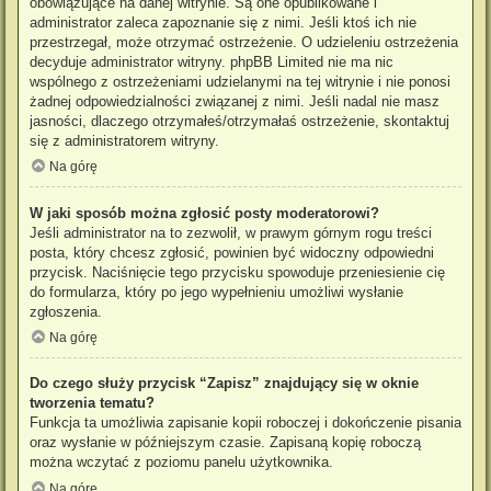
obowiązujące na danej witrynie. Są one opublikowane i
administrator zaleca zapoznanie się z nimi. Jeśli ktoś ich nie
przestrzegał, może otrzymać ostrzeżenie. O udzieleniu ostrzeżenia
decyduje administrator witryny. phpBB Limited nie ma nic
wspólnego z ostrzeżeniami udzielanymi na tej witrynie i nie ponosi
żadnej odpowiedzialności związanej z nimi. Jeśli nadal nie masz
jasności, dlaczego otrzymałeś/otrzymałaś ostrzeżenie, skontaktuj
się z administratorem witryny.
Na górę
W jaki sposób można zgłosić posty moderatorowi?
Jeśli administrator na to zezwolił, w prawym górnym rogu treści
posta, który chcesz zgłosić, powinien być widoczny odpowiedni
przycisk. Naciśnięcie tego przycisku spowoduje przeniesienie cię
do formularza, który po jego wypełnieniu umożliwi wysłanie
zgłoszenia.
Na górę
Do czego służy przycisk “Zapisz” znajdujący się w oknie
tworzenia tematu?
Funkcja ta umożliwia zapisanie kopii roboczej i dokończenie pisania
oraz wysłanie w późniejszym czasie. Zapisaną kopię roboczą
można wczytać z poziomu panelu użytkownika.
Na górę