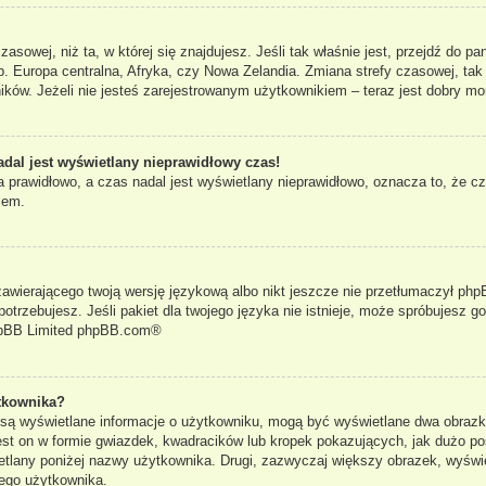
czasowej, niż ta, w której się znajdujesz. Jeśli tak właśnie jest, przejdź do 
. Europa centralna, Afryka, czy Nowa Zelandia. Zmiana strefy czasowej, tak
ków. Jeżeli nie jesteś zarejestrowanym użytkownikiem – teraz jest dobry mo
adal jest wyświetlany nieprawidłowy czas!
 prawidłowo, a czas nadal jest wyświetlany nieprawidłowo, oznacza to, że cz
lem.
zawierającego twoją wersję językową albo nikt jeszcze nie przetłumaczył phpB
otrzebujesz. Jeśli pakiet dla twojego języka nie istnieje, może spróbujesz g
pBB Limited
phpBB.com
®
tkownika?
e są wyświetlane informacje o użytkowniku, mogą być wyświetlane dwa obrazki
st on w formie gwiazdek, kwadracików lub kropek pokazujących, jak dużo po
yświetlany poniżej nazwy użytkownika. Drugi, zazwyczaj większy obrazek, wyś
dego użytkownika.