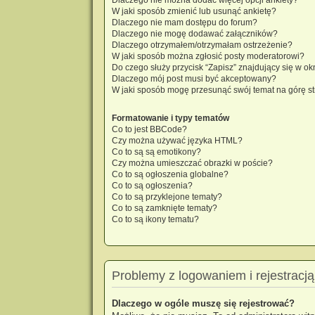
W jaki sposób zmienić lub usunąć ankietę?
Dlaczego nie mam dostępu do forum?
Dlaczego nie mogę dodawać załączników?
Dlaczego otrzymałem/otrzymałam ostrzeżenie?
W jaki sposób można zgłosić posty moderatorowi?
Do czego służy przycisk “Zapisz” znajdujący się w o
Dlaczego mój post musi być akceptowany?
W jaki sposób mogę przesunąć swój temat na górę s
Formatowanie i typy tematów
Co to jest BBCode?
Czy można używać języka HTML?
Co to są są emotikony?
Czy można umieszczać obrazki w poście?
Co to są ogłoszenia globalne?
Co to są ogłoszenia?
Co to są przyklejone tematy?
Co to są zamknięte tematy?
Co to są ikony tematu?
Problemy z logowaniem i rejestracją
Dlaczego w ogóle muszę się rejestrować?