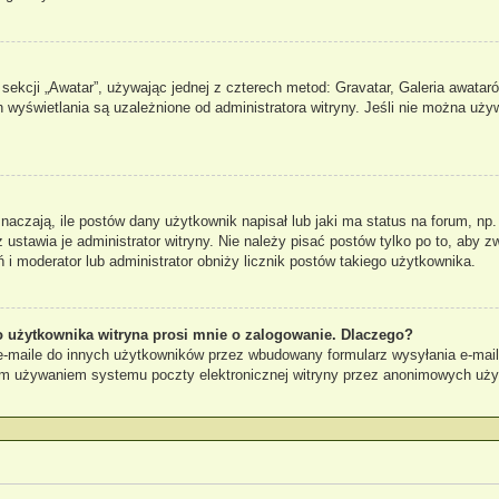
sekcji „Awatar”, używając jednej z czterech metod: Gravatar, Galeria awataró
 wyświetlania są uzależnione od administratora witryny. Jeśli nie można uży
czają, ile postów dany użytkownik napisał lub jaki ma status na forum, np.
stawia je administrator witryny. Nie należy pisać postów tylko po to, aby zw
ń i moderator lub administrator obniży licznik postów takiego użytkownika.
 użytkownika witryna prosi mnie o zalogowanie. Dlaczego?
maile do innych użytkowników przez wbudowany formularz wysyłania e-maili i 
ym używaniem systemu poczty elektronicznej witryny przez anonimowych uż