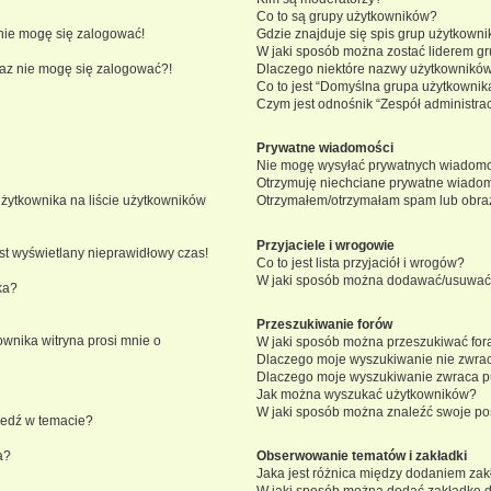
Co to są grupy użytkowników?
nie mogę się zalogować!
Gdzie znajduje się spis grup użytkown
W jaki sposób można zostać liderem g
eraz nie mogę się zalogować?!
Dlaczego niektóre nazwy użytkowników
Co to jest “Domyślna grupa użytkownik
Czym jest odnośnik “Zespół administra
Prywatne wiadomości
Nie mogę wysyłać prywatnych wiadomo
Otrzymuję niechciane prywatne wiadom
żytkownika na liście użytkowników
Otrzymałem/otrzymałam spam lub obraźli
Przyjaciele i wrogowie
st wyświetlany nieprawidłowy czas!
Co to jest lista przyjaciół i wrogów?
W jaki sposób można dodawać/usuwać u
ka?
Przeszukiwanie forów
wnika witryna prosi mnie o
W jaki sposób można przeszukiwać for
Dlaczego moje wyszukiwanie nie zwra
Dlaczego moje wyszukiwanie zwraca pu
Jak można wyszukać użytkowników?
W jaki sposób można znaleźć swoje pos
iedź w temacie?
a?
Obserwowanie tematów i zakładki
Jaka jest różnica między dodaniem za
W jaki sposób można dodać zakładkę 