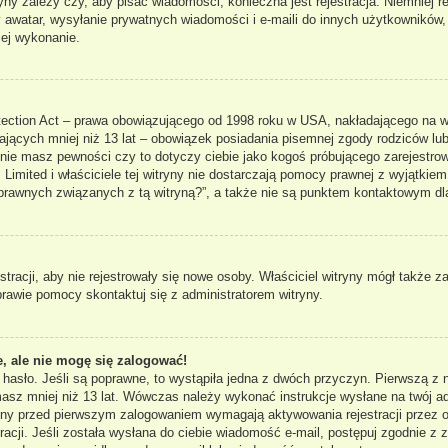
ryny zależy czy, aby pisać wiadomości, konieczna jest rejestracja. Niemniej 
ny awatar, wysyłanie prywatnych wiadomości i e-maili do innych użytkowników
jej wykonanie.
ection Act – prawa obowiązującego od 1998 roku w USA, nakładającego na właś
ających mniej niż 13 lat – obowiązek posiadania pisemnej zgody rodziców lub
 nie masz pewności czy to dotyczy ciebie jako kogoś próbującego zarejestrowa
Limited i właściciele tej witryny nie dostarczają pomocy prawnej z wyjątkie
rawnych związanych z tą witryną?”, a także nie są punktem kontaktowym dl
stracji, aby nie rejestrowały się nowe osoby. Właściciel witryny mógł także 
rawie pomocy skontaktuj się z administratorem witryny.
, ale nie mogę się zalogować!
 hasło. Jeśli są poprawne, to wystąpiła jedna z dwóch przyczyn. Pierwszą 
 masz mniej niż 13 lat. Wówczas należy wykonać instrukcje wysłane na twój ad
ryny przed pierwszym zalogowaniem wymagają aktywowania rejestracji przez os
acji. Jeśli została wysłana do ciebie wiadomość e-mail, postępuj zgodnie z za