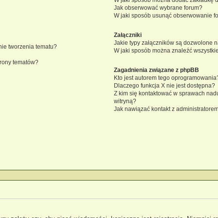
Jak obserwować wybrane forum?
W jaki sposób usunąć obserwowanie f
Załączniki
Jakie typy załączników są dozwolone na
knie tworzenia tematu?
W jaki sposób można znaleźć wszystkie
trony tematów?
Zagadnienia związane z phpBB
Kto jest autorem tego oprogramowania
Dlaczego funkcja X nie jest dostępna?
Z kim się kontaktować w sprawach nad
witryną?
Jak nawiązać kontakt z administratorem