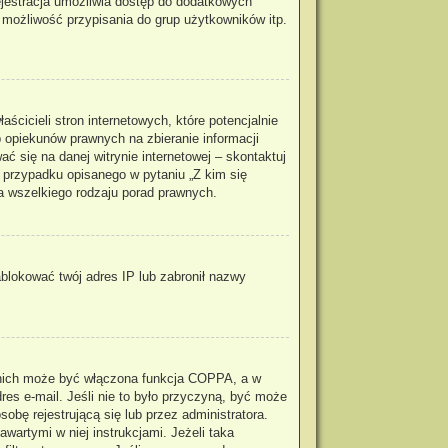
rejestracja umożliwia dostęp do dodatkowych
, możliwość przypisania do grup użytkowników itp.
cicieli stron internetowych, które potencjalnie
 opiekunów prawnych na zbieranie informacji
ć się na danej witrynie internetowej – skontaktuj
m przypadku opisanego w pytaniu „Z kim się
a wszelkiego rodzaju porad prawnych.
zablokować twój adres IP lub zabronił nazwy
z nich może być włączona funkcja COPPA, a w
res e-mail. Jeśli nie to było przyczyną, być może
obę rejestrującą się lub przez administratora.
wartymi w niej instrukcjami. Jeżeli taka