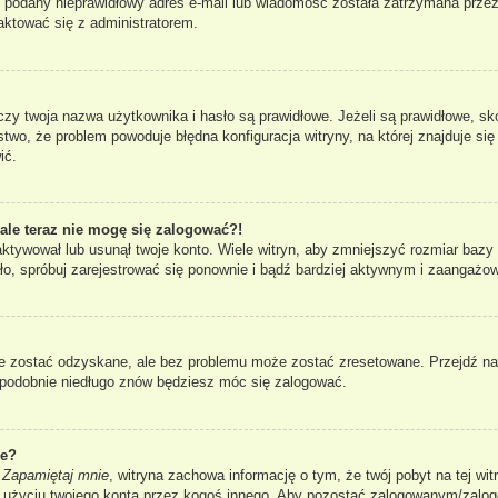
ł podany nieprawidłowy adres e-mail lub wiadomość została zatrzymana przez
taktować się z administratorem.
 twoja nazwa użytkownika i hasło są prawidłowe. Jeżeli są prawidłowe, skont
two, że problem powoduje błędna konfiguracja witryny, na której znajduje się 
ić.
 ale teraz nie mogę się zalogować?!
aktywował lub usunął twoje konto. Wiele witryn, aby zmniejszyć rozmiar bazy
 stało, spróbuj zarejestrować się ponownie i bądź bardziej aktywnym i zaang
 zostać odzyskane, ale bez problemu może zostać zresetowane. Przejdź na s
dopodobnie niedługo znów będziesz móc się zalogować.
ie?
i
Zapamiętaj mnie
, witryna zachowa informację o tym, że twój pobyt na tej wit
u użyciu twojego konta przez kogoś innego. Aby pozostać zalogowanym/zal