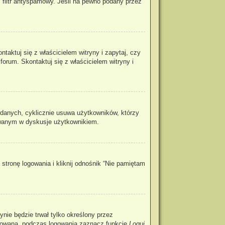
 filtr antyspamowy. Jeśli na pewno podany przez
aktuj się z właścicielem witryny i zapytaj, czy
forum. Skontaktuj się z właścicielem witryny i
 danych, cyklicznie usuwa użytkowników, którzy
ażowanym w dyskusje użytkownikiem.
tronę logowania i kliknij odnośnik “Nie pamiętam
rynie będzie trwał tylko określony przez
ogowaną, podczas logowania zaznacz funkcję
Loguj