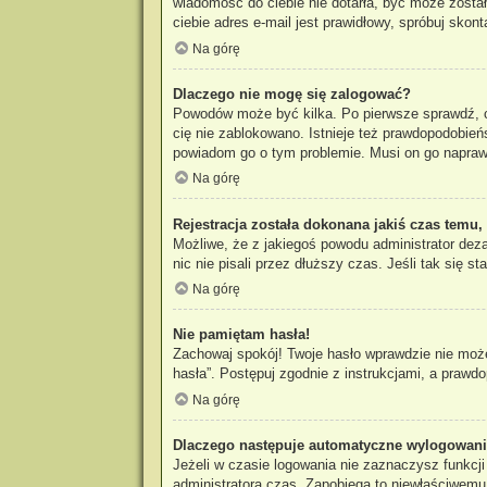
wiadomość do ciebie nie dotarła, być może zosta
ciebie adres e-mail jest prawidłowy, spróbuj skon
Na górę
Dlaczego nie mogę się zalogować?
Powodów może być kilka. Po pierwsze sprawdź, czy
cię nie zablokowano. Istnieje też prawdopodobieńs
powiadom go o tym problemie. Musi on go napraw
Na górę
Rejestracja została dokonana jakiś czas temu,
Możliwe, że z jakiegoś powodu administrator dez
nic nie pisali przez dłuższy czas. Jeśli tak się
Na górę
Nie pamiętam hasła!
Zachowaj spokój! Twoje hasło wprawdzie nie może
hasła”. Postępuj zgodnie z instrukcjami, a praw
Na górę
Dlaczego następuje automatyczne wylogowan
Jeżeli w czasie logowania nie zaznaczysz funkcj
administratora czas. Zapobiega to niewłaściwem