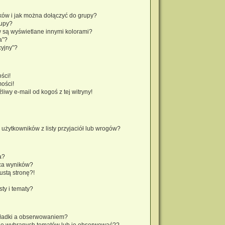
ików i jak można dołączyć do grupy?
rupy?
 są wyświetlane innymi kolorami?
a”?
cyjny”?
ści!
ości!
wy e-mail od kogoś z tej witryny!
żytkowników z listy przyjaciół lub wrogów?
a?
ca wyników?
stą stronę?!
ty i tematy?
kładki a obserwowaniem?
do wybranych tematów lub je obserwować??