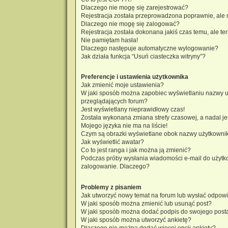
Dlaczego nie mogę się zarejestrować?
Rejestracja została przeprowadzona poprawnie, ale 
Dlaczego nie mogę się zalogować?
Rejestracja została dokonana jakiś czas temu, ale t
Nie pamiętam hasła!
Dlaczego następuje automatyczne wylogowanie?
Jak działa funkcja “Usuń ciasteczka witryny”?
Preferencje i ustawienia użytkownika
Jak zmienić moje ustawienia?
W jaki sposób można zapobiec wyświetlaniu nazwy u
przeglądających forum?
Jest wyświetlany nieprawidłowy czas!
Została wykonana zmiana strefy czasowej, a nadal je
Mojego języka nie ma na liście!
Czym są obrazki wyświetlane obok nazwy użytkowni
Jak wyświetlić awatar?
Co to jest ranga i jak można ją zmienić?
Podczas próby wysłania wiadomości e-mail do użytko
zalogowanie. Dlaczego?
Problemy z pisaniem
Jak utworzyć nowy temat na forum lub wysłać odpow
W jaki sposób można zmienić lub usunąć post?
W jaki sposób można dodać podpis do swojego post
W jaki sposób można utworzyć ankietę?
Dlaczego nie można dodać więcej opcji ankiety?