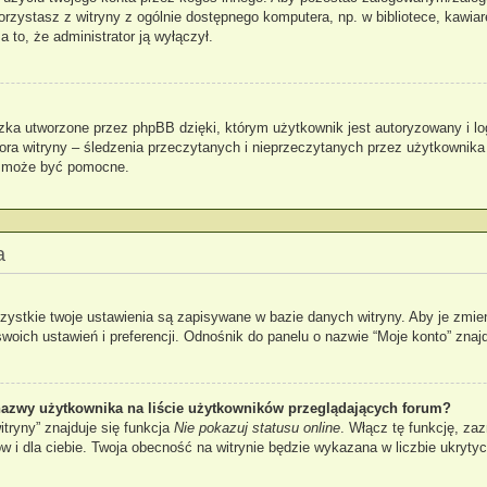
 korzystasz z witryny z ogólnie dostępnego komputera, np. w bibliotece, kawia
za to, że administrator ją wyłączył.
zka utworzone przez phpBB dzięki, którym użytkownik jest autoryzowany i lo
atora witryny – śledzenia przeczytanych i nieprzeczytanych przez użytkownika
k może być pomocne.
a
zystkie twoje ustawienia są zapisywane w bazie danych witryny. Aby je zmie
ch ustawień i preferencji. Odnośnik do panelu o nazwie “Moje konto” znajdu
azwy użytkownika na liście użytkowników przeglądających forum?
tryny” znajduje się funkcja
Nie pokazuj statusu online
. Włącz tę funkcję, za
ów i dla ciebie. Twoja obecność na witrynie będzie wykazana w liczbie ukryty