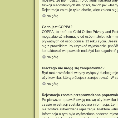
Możliwe, że nie musisz. To od administratora wit
funkcji niedostępnych dla gości, takich jak włas
Rejestracja zajmuje tylko chwilę, więc zaleca się 
Na górę
Co to jest COPPA?
COPPA, to skrót od Child Online Privacy and Prot
mogą zbierać informacje od osób małoletnich – m
prywatnych od osób poniżej 13 roku życia. Jeżeli
się z prawnikiem, by uzyskać wyjaśnienie. phpBB 
kontaktować w sprawach nadużyć lub zagadnień p
Na górę
Dlaczego nie mogę się zarejestrować?
Być może właściciel witryny wyłączył funkcję reje
użytkownika, którą próbujesz zarejestrować. W sp
Na górę
Rejestracja została przeprowadzona poprawnie
Po pierwsze, sprawdź swoją nazwę użytkownika i
czasie rejestracji została podana informacja, że
nie została aktywowana rejestracja. Niektóre wit
Informacja o tym była wyświetlona podczas rejestr