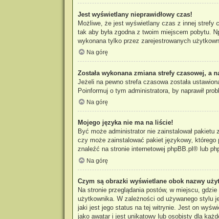
Jest wyświetlany nieprawidłowy czas!
Możliwe, że jest wyświetlany czas z innej strefy 
tak aby była zgodna z twoim miejscem pobytu. Np
wykonana tylko przez zarejestrowanych użytkowni
Na górę
Została wykonana zmiana strefy czasowej, a n
Jeżeli na pewno strefa czasowa została ustawiona
Poinformuj o tym administratora, by naprawił prob
Na górę
Mojego języka nie ma na liście!
Być może administrator nie zainstalował pakietu 
czy może zainstalować pakiet językowy, którego p
znaleźć na stronie internetowej
phpBB.pl
® lub ph
Na górę
Czym są obrazki wyświetlane obok nazwy uży
Na stronie przeglądania postów, w miejscu, gdzi
użytkownika. W zależności od używanego stylu je
jaki jest jego status na tej witrynie. Jest on w
jako awatar i jest unikatowy lub osobisty dla każ